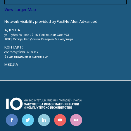
View Larger Map
Network visibility provided by FastNetMon Advanced
АДРЕСА
ул. Руѓер Бошковиќ 16, Пoштенски Фах 393,
1000, Скопје, Република Северна Македонија
КОНТАКТ:
contact@finki.ukim.mk
Ваши предлози и коментари
МЕДИА