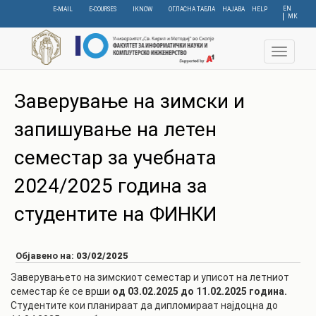
Skip
EN
E-MAIL
E-COURSES
IKNOW
ОГЛАСНА ТАБЛА
НАЈАВА
HELP
МК
to
main
content
Toggle
navigat
Заверување на зимски и
запишување на летен
семестар за учебната
2024/2025 година за
студентите на ФИНКИ
Објавено на:
03/02/2025
Заверувањето на зимскиот семестар и уписот на летниот
семестар ќе се врши
од 03.02.2025 до 11.02.2025 година.
Студентите кои планираат да дипломираат најдоцна до