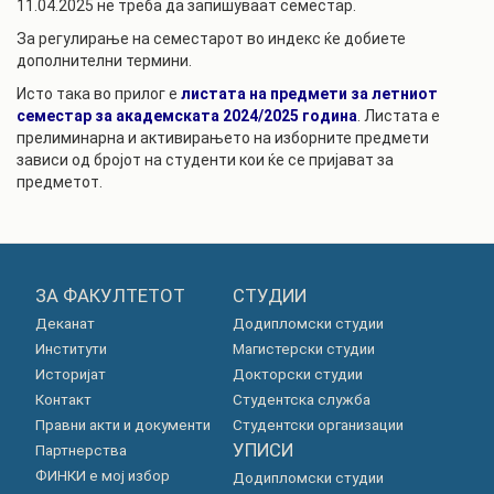
11.04.2025 не треба да запишуваат семестар.
За регулирање на семестарот во индекс ќе добиете
дополнителни термини.
Исто така во прилог е
листата на предмети за летниот
семестар за академската 2024/2025 година
. Листата е
прелиминарна и активирањето на изборните предмети
зависи од бројот на студенти кои ќе се пријават за
предметот.
ЗА ФАКУЛТЕТОТ
СТУДИИ
Деканат
Додипломски студии
Институти
Магистерски студии
Историјат
Докторски студии
Контакт
Студентска служба
Правни акти и документи
Студентски организации
УПИСИ
Партнерства
ФИНКИ е мој избор
Додипломски студии