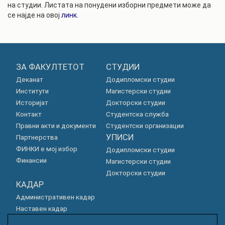
на студии. Листата на понудени изборни предмети може да
се најде на овој
линк
.
ЗА ФАКУЛТЕТОТ
СТУДИИ
Деканат
Додипломски студии
Институти
Магистерски студии
Историјат
Докторски студии
Контакт
Студентска служба
Правни акти и документи
Студентски организации
УПИСИ
Партнерства
ФИНКИ е мој избор
Додипломски студии
Финансии
Магистерски студии
Докторски студии
КАДАР
Административен кадар
Наставен кадар