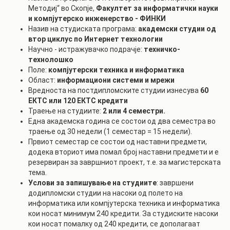
Методиј“ во Скопје,
Факултет за информатички науки
и компјутерско инженерство - ФИНКИ
Назив на студиската програма:
академски
студии од
втор циклус по Интернет технологии
Научно - истражувачко подрачје:
техничко-
технолошко
Поле:
компјутерски техника и информатика
Област:
информациони системи и мрежи
Вредноста на постдипломските студии изнесува
60
ЕКТС или 120 ЕКТС кредити
Траење на студиите:
2 или 4 семестри.
Една академска година се состои од два семестра во
траење од 30 недели (1 семестар = 15 недели).
Првиот семестар се состои од наставни предмети,
додека вториот има помал број наставни предмети и е
резервиран за завршниот проект, т.е. за магистерската
тема.
Услови за запишување на студиите
: завршени
додипломски студии на насоки од полето на
информатика или компјутерска техника и информатика
кои носат минимум 240 кредити. За студиските насоки
кои носат помалку од 240 кредити, се дополагаат