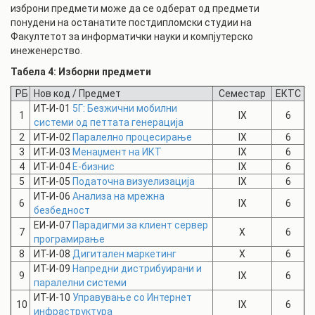
изброни предмети може да се одберат од предмети
понудени на останатите постдипломски студии на
Факултетот за информатички науки и компјутерско
инеженерство.
Табела 4: Изборни предмети
РБ
Нов код /
Предмет
Семестар
ЕКТС
ИТ-И-01
5Г: Безжични мобилни
1
IX
6
системи од петтата генерација
2
ИТ-И-02
Паралелно процесирање
IX
6
3
ИТ-И-03
Менаџмент на ИКТ
IX
6
4
ИТ-И-04
Е-бизнис
IX
6
5
ИТ-И-05
Податочна визуелизација
IX
6
ИТ-И-06
Анализа на мрежна
6
IX
6
безбедност
ЕИ-И-07
Парадигми за клиент сервер
7
X
6
програмирање
8
ИТ-И-08
Дигитален маркетинг
X
6
ИТ-И-09
Напредни дистрибуирани и
9
IX
6
паралелни системи
ИТ-И-10
Управување со Интернет
10
IX
6
инфраструктура