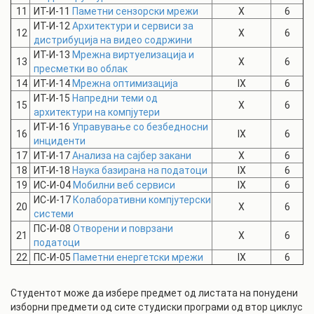
11
ИТ-И-11
Паметни сензорски мрежи
X
6
ИТ-И-12
Архитектури и сервиси за
12
X
6
дистрибуција на видео содржини
ИТ-И-13
Мрежна виртуелизација и
13
X
6
пресметки во облак
14
ИТ-И-14
Мрежна оптимизација
IX
6
ИТ-И-15
Напредни теми од
15
X
6
архитектури на компјутери
ИТ-И-16
Управување со безбедносни
16
IX
6
инциденти
17
ИТ-И-17
Анализа на сајбер закани
X
6
18
ИТ-И-18
Наука базирана на податоци
IX
6
19
ИС-И-04
Mобилни веб сервиси
IX
6
ИС-И-17
Колаборативни компјутерски
20
X
6
системи
ПС-И-08
Отворени и поврзани
21
X
6
податоци
22
ПС-И-05
Паметни енергетски мрежи
IX
6
Студентот може да избере предмет од листата на понудени
изборни предмети од сите студиски програми од втор циклус