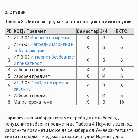
2. Студии
Табела 3: Листа на предметите на постдипломски студии
РБ
КОД / Предмет
Семестар
З/И
ЕКТС
1
ИТ-З-01
Анализа на мрежи
IX
З
6
ИТ-З-02
Напредни мобилни и
2
IX
З
6
веб апликации
ИТ-З-03
Интернет безбедност
3
IX
З
6
и приватност
4
Изборен предмет
IX
И
6
5
Изборен предмет
IX
И
6
ИТ-З-04
DevOps во мрежна
6
X
З
6
околина
7
Изборен предмет
X
И
6
8
Магистерска тема
X
З
18
Најмалку еден изборен предмет треба да се избере од
понудените изборни предмети во Табела 4. Најмногу еден од
изборните предмети може да се избере од Универзитетската
листа на предмети од магистерски студии. Најмногу два