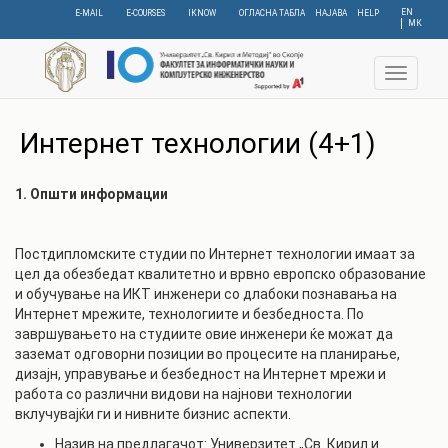
Skip
EN
E-MAIL
E-COURSES
IKNOW
ОГЛАСНА ТАБЛА
НАЈАВА
HELP
МК
to
main
content
Toggle
navigat
Интернет технологии (4+1)
1. Општи информации
Постдипломските студии по Интернет технологии имаат за
цел да обезбедат квалитетно и врвно европско образование
и обучување на ИКТ инженери со длабоки познавања на
Интернет мрежите, технологиите и безбедноста. По
завршувањето на студиите овие инженери ќе можат да
заземат одговорни позиции во процесите на планирање,
дизајн, управување и безбедност на Интернет мрежи и
работа со различни видови на најнови технологии
вклучувајќи ги и нивните бизнис аспекти.
Назив на предлагачот: Универзитет „Св. Кирил и