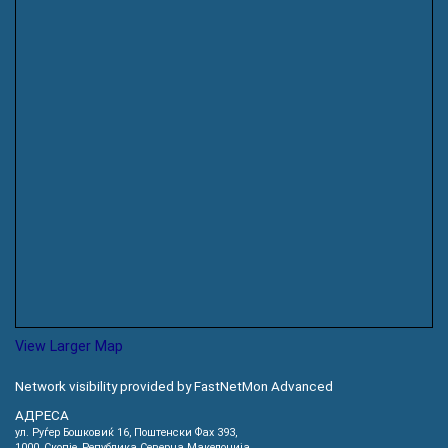
View Larger Map
Network visibility provided by FastNetMon Advanced
АДРЕСА
ул. Руѓер Бошковиќ 16, Пoштенски Фах 393,
1000, Скопје, Република Северна Македонија