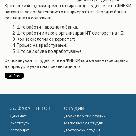
Крстевски ќе одржи презентација пред студентите на ФИНКИ
поврзана со вработувањето и кариерата во Народна банка
со следната содржина:
Што работи Народната банка;
Што работи и како е организиран ИТ секторот на НБ;
Кои технологии се користат;
Процес на вработување;
Што се добива по вработување.
Се покануваат студентите на ФИНКИ кои се заинтересирани
да присуствуваат на презентацијата.
ЗА ФАКУЛТЕТОТ
СТУДИИ
Деканат
Додипломски студии
Институти
Магистерски студии
Историјат
Докторски студии