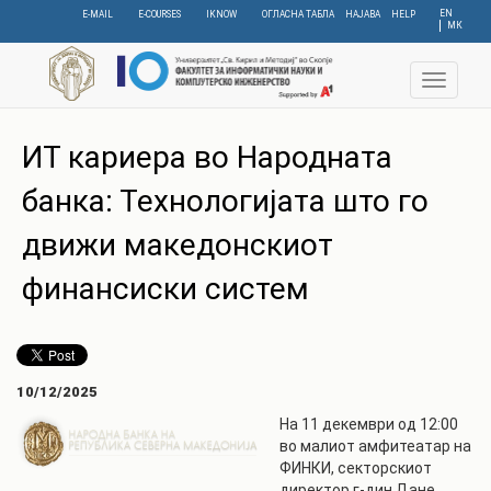
Skip
EN
E-MAIL
E-COURSES
IKNOW
ОГЛАСНА ТАБЛА
НАЈАВА
HELP
МК
to
main
content
Toggle
navigat
ИТ кариера во Народната
банка: Технологијата што го
движи македонскиот
финансиски систем
10/12/2025
На 11 декември од 12:00
во малиот амфитеатар на
ФИНКИ, секторскиот
директор г-дин Дане