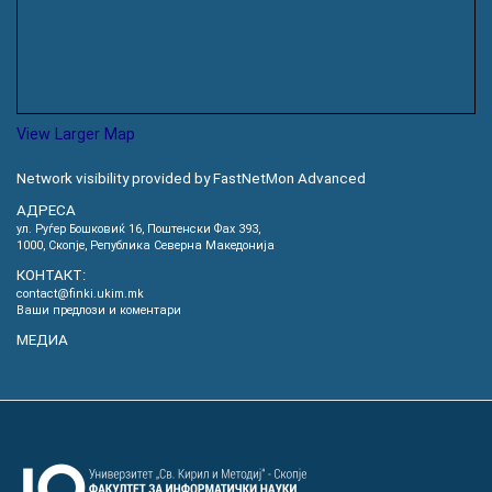
View Larger Map
Network visibility provided by FastNetMon Advanced
АДРЕСА
ул. Руѓер Бошковиќ 16, Пoштенски Фах 393,
1000, Скопје, Република Северна Македонија
КОНТАКТ:
contact@finki.ukim.mk
Ваши предлози и коментари
МЕДИА