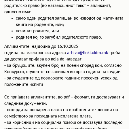
родителско право (во натамошниот текст – апликант),
односно има:
само еден родител запишан во изводот од матичната
книга на родените, или;
починат родител, или
родител кој го загубил родителското право.
Апликантите, најдоцна до
16
.10.2025
годин
а,
на
електронска адреса
arhiva@finki.ukim.mk
треба
да достават пријава во која ќе наведат:
- за бруцошите: вкупен број на поени според кои, согласно
Конкурсот, студентот се запишал во прва година на студии
- за студентите од повисоките години: просечен успех од
положените испити
Со пријавата апликантите, во pdf – формат, ги доставуваат и
следниве документи:
- потврди за остварена плата на вработените членови на
семејството за последната исплатена плата,
- за корисници на социјална помош се доставува последно