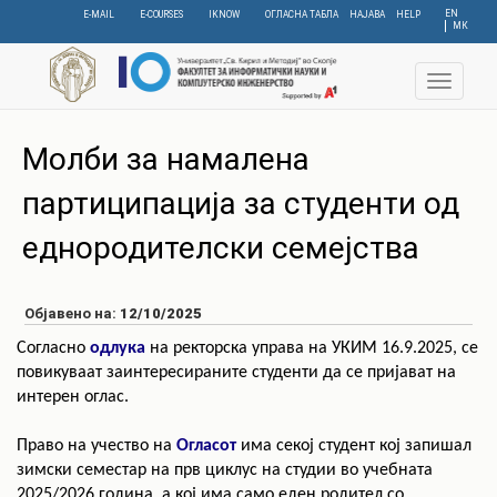
Skip
EN
E-MAIL
E-COURSES
IKNOW
ОГЛАСНА ТАБЛА
НАЈАВА
HELP
МК
to
main
content
Toggle
navigat
Молби за намалена
партиципација за студенти од
еднородителски семејства
Објавено на:
12/10/2025
Согласно
одлука
на ректорска управа на УКИМ 16.9.2025,
се
повикуваат заинтересираните студенти да се пријават на
интерен оглас.
Право на учество на
Огласот
има секој студент кој запишал
зимски семестар на прв циклус на студии во учебната
2025/2026 година, а кој има само еден родител со