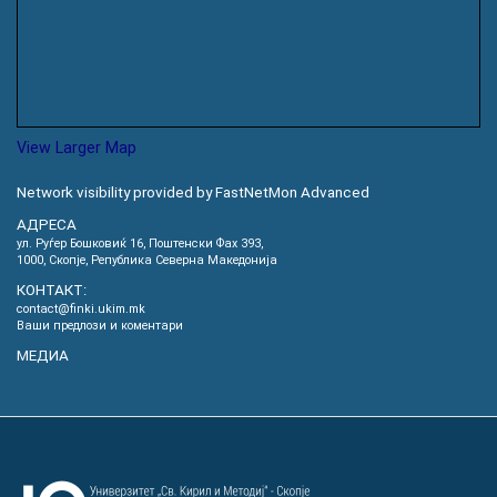
View Larger Map
Network visibility provided by FastNetMon Advanced
АДРЕСА
ул. Руѓер Бошковиќ 16, Пoштенски Фах 393,
1000, Скопје, Република Северна Македонија
КОНТАКТ:
contact@finki.ukim.mk
Ваши предлози и коментари
МЕДИА