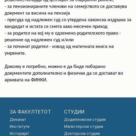
решение/потврда од центарот за социјални работи,
- за пензионираните членови на семејството се доставува
документ за висина на пензија
- пресуда од надлежен суд со утврдена законска издршка за
кандидат и истата се смета како месечен приход
- за родител на кој му е одземено родителското право -
решение од надлежен суд и/или
- за починат родител - извод од матичната книга на
умрените.
Доколку е потребно, можно е да биде побарано
документите дополнително и физички да се достават во
архивата на ФИНКИ.
ЗА ФАКУЛТЕТОТ
СТУДИИ
Деканат
Додипломски студии
Институти
Магистерски студии
Историјат
Докторски студии