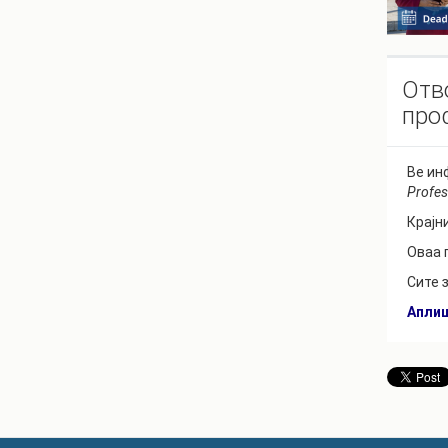
Отв
про
Ве ин
Profe
Крајн
Оваа 
Сите 
Апли