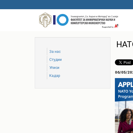
Skip
to
main
content
НАТ
За нас
Студии
Уписи
06/05/20
Кадар