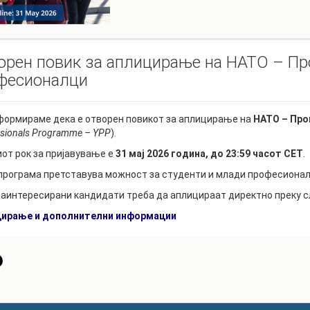
РАСПОРЕД НА
ЧАСОВИ
ЛАБОРАТОРИИ
АКАДЕМСКИ
ИЗВЕШТАИ ЗА
орен повик за аплицирање на НАТО – Пр
КАЛЕНДАР
ФАКУЛТЕТОТ
фесионалци
ОДБРАНИ
ПАРТНЕРСТВА
РЕШЕНИЈА
ФИНКИ LIVE
формираме дека е отворен повикот за аплицирање на
НАТО – Про
ssionals Programme – YPP
).
ДИПЛОМСКИ/
ЦЕНТРИ
МАГИСТЕРСКИ
иот рок за пријавување е
31 мај 2026 година, до 23:59 часот CET
.
ОДБРАНИ
АЛУМНИ
програма претставува можност за студенти и млади професионал
заинтересирани кандидати треба да аплицираат директно преку с
цирање и дополнителни информации