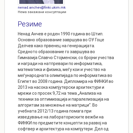
nenad.anchev@finki.ukim.mk
Нема закажани консултации
Резиме
Ненад Анчев е роден 1990 година во Штип.
Основно образование завршува во ОУ Гоце
Делчев како првенец на генерацијата.
Средното образование го завршува во
Гимназија Славчо Стојменски, со бројни учества
и награди на натпревари по информатика,
математика и физика, меѓу кои и учество на
меѓународната олимпијада по информатика во
Египет во 2008 година. Дипломира на ФИНКИ во
2013 на насока компјутерски архитектури и
мрежи со просек 9,72 на тема „Анализа на
техники за оптимизација и паралелизација на
алгоритам за множење на матрици“. Во
учебната 2012/13 година помага при
изведување на лабораториските вежби на
ФИНКИ по предметите концепти за развој на
софтвер и архитектура на компјутери. Дел од