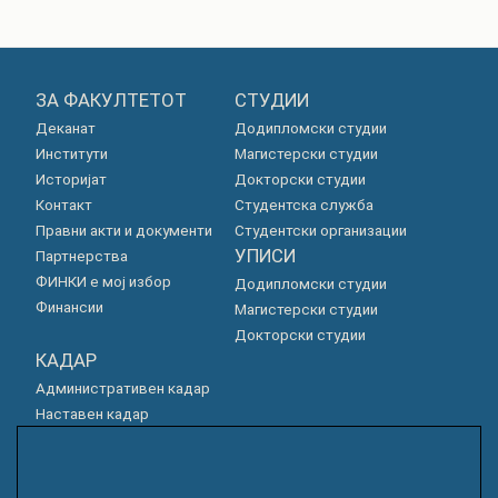
ЗА ФАКУЛТЕТОТ
СТУДИИ
Деканат
Додипломски студии
Институти
Магистерски студии
Историјат
Докторски студии
Контакт
Студентска служба
Правни акти и документи
Студентски организации
УПИСИ
Партнерства
ФИНКИ е мој избор
Додипломски студии
Финансии
Магистерски студии
Докторски студии
КАДАР
Административен кадар
Наставен кадар