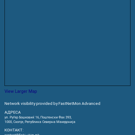
View Larger Map
Network visibility provided by FastNetMon Advanced
АДРЕСА
ул. Руѓер Бошковиќ 16, Пoштенски Фах 393,
1000, Скопје, Република Северна Македонија
КОНТАКТ: