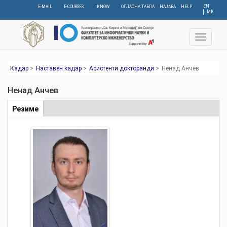
Skip
EN
E-MAIL
E-COURSES
IKNOW
ОГЛАСНА ТАБЛА
НАЈАВА
HELP
МК
to
main
content
Toggle
navigat
Кадар
>
Наставен кадар
>
Асистенти докторанди
>
Ненад Анчев
Ненад Анчев
Табови
Резиме
(active
tab)