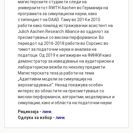
магистерските студии ги следи на
универзитетот RWTH Aachen во Германија на
програмата за симулациски науки, како
стипендист на DAAD. Таму во 2014 и 2015
работи како помлад истражувачки асистент на
Julich Aachen Research Alliance во одделот за
пресметување со високи перформанси. Во
периодот од 2016-2018 работи во Сорсикс во
тимот за податочни науки и анализа на
податоци. Од 2019 е ангажиран на ФИНКИ како
демонстратор за изведување на аудиториски и
лабораториски вежби по неколку предмети.
Магистерската теза ја работи на тема
„Адаптивни модели за симулација на
аерозагадување“. Ненад покажува особен
интерес во областите на пресметување со
високи перформанси, алгоритми, моделирање и
симулации, како и областа на податочни науки.
Рецензија -
.
ЛИНК
Одлука за избор -
ЛИНК