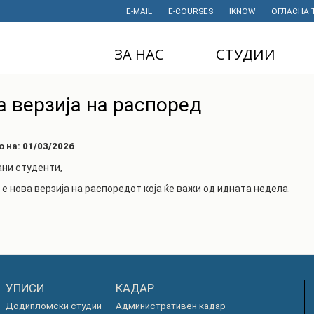
E-MAIL
E-COURSES
IKNOW
ОГЛАСНА 
ЗА НАС
СТУДИИ
ДЕКАНАТ
ДОДИПЛОМСКИ
а верзија на распоред
СТУДИИ
ИНСТИТУТИ
МАГИСТЕРСКИ
СТУДИИ
ПРАВНИ АКТИ
о на:
01/03/2026
И ДОКУМЕНТИ
ДОКТОРСКИ
ни студенти,
СТУДИИ
ПРОЕКТИ
 е нова верзија на распоредот која ќе важи од идната недела.
ПРОФЕСИОНАЛНИ
НАУЧНА
И СТРУЧНИ ОБУКИ
ДЕЈНОСТ
СТУДЕНТСКА
ФИНАНСИИ
СЛУЖБА
ИСТОРИЈАТ
СТУДЕНТСКИ
УПИСИ
КАДАР
ОРГАНИЗАЦИИ
ФИНКИ Е МОЈ
Додипломски студии
Административен кадар
ИЗБОР