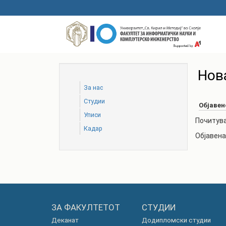
Skip
to
main
content
Нов
За нас
Студии
Објавен
Уписи
Почитува
Кадар
Објавена
ЗА ФАКУЛТЕТОТ
СТУДИИ
Деканат
Додипломски студии