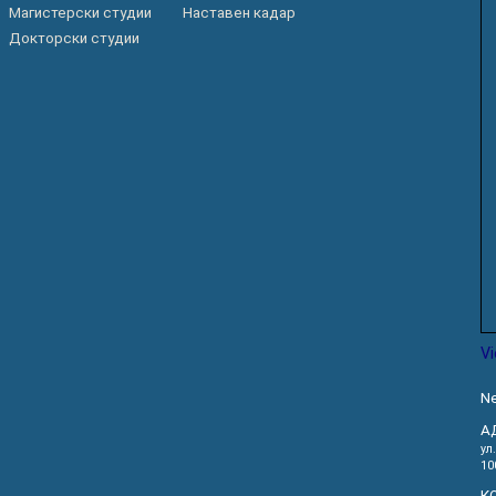
Магистерски студии
Наставен кадар
РАСПОРЕД НА
ЧАСОВИ
Докторски студии
ЛАБОРАТОРИИ
АКАДЕМСКИ
ИЗВЕШТАИ ЗА
КАЛЕНДАР
ФАКУЛТЕТОТ
ОДБРАНИ
ПАРТНЕРСТВА
РЕШЕНИЈА
ФИНКИ LIVE
ДИПЛОМСКИ/
ЦЕНТРИ
МАГИСТЕРСКИ
ОДБРАНИ
АЛУМНИ
V
Ne
А
ул
10
К