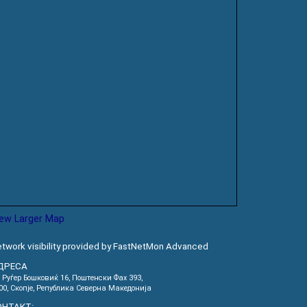
iew Larger Map
twork visibility provided by FastNetMon Advanced
ДРЕСА
. Руѓер Бошковиќ 16, Пoштенски Фах 393,
00, Скопје, Република Северна Македонија
ОНТАКТ: