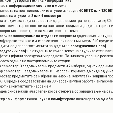
ле:
компјутерски техника и информатика
РАСПОРЕД НА
ласт:
информациони системи и мрежи
ЧАСОВИ
ЛАБОРАТОРИИ
едноста на постдипломските студии изнесува
60 ЕКТС или 120 Е
аење на студиите:
2 или 4 семестри
.
АКАДЕМСКИ
ИЗВЕШТАИ ЗА
на академска година се состои од два семестра во траење од 30 н
КАЛЕНДАР
ФАКУЛТЕТОТ
виот семестар се состои од наставни предмети, додека вториот и
завршниот проект, т.е. за магистерската тема.
ОДБРАНИ
ПАРТНЕРСТВА
лови за запишување на студиите
: завршени додипломски студии
мпјутерска техника и информатика кои носат минимум 240 кредити.
РЕШЕНИЈА
ФИНКИ LIVE
едити, се дополагаат испити понудени во
воведувачкиот слој
.
ДИПЛОМСКИ/
ведувачки слој
: на студентите кои во текот на студиите стекнал
ЦЕНТРИ
МАГИСТЕРСКИ
ференцијални воведувачки предмети. По нивното успешно реализ
ОДБРАНИ
ората година на постдипломските студии.
АЛУМНИ
в семестар: 3 задолжителни предмети и 2 изборни, од кои еден мо
ор семестар: 1 задолжителен и 1 изборен, кој може да биде од уни
местар предметите се избрани на ниво на Факултет) и завршен пр
ЕКТС кредит соодветствува на 30 часови вкупен работен ангажма
јот на контактните часови е 4
адемскиот назив или степен кој се стекнува со завршување на сту
тер по информатички науки и компјутерско инженерство од обл