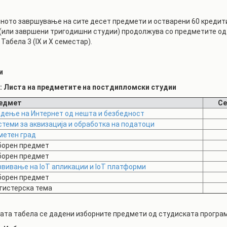
.
ното завршување на сите десет предмети и остварени 60 кредити
(или завршени тригодишни студии) продолжува со предметите од
Табела 3 (IX и X семестар).
и
3: Листа на предметите на постдипломски студии
едмет
Се
адење на Интернет од нешта и безбедност
стеми за аквизација и обработка на податоци
метен град
борен предмет
борен предмет
звивање на IoT апликации и IoT платформи
борен предмет
гистерска тема
ата табела се дадени изборните предмети од студиската програ