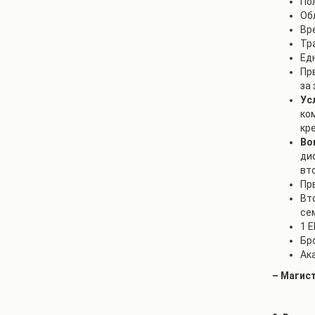
По
Об
Вр
Тр
Ед
Пр
за 
Ус
ко
кр
Во
ди
вт
Пр
Вт
се
1 
Бро
Ак
– Магис