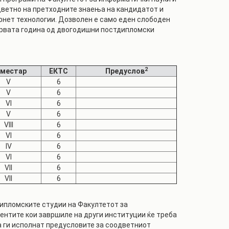
дветно на претходните знаења на кандидатот и
нет технологии. Дозволен е само еден слободен
 првата година од двогодишни постдипломски
2
местар
ЕКТС
Предуслов
V
6
V
6
VI
6
V
6
VIII
6
VI
6
IV
6
VI
6
VII
6
VII
6
дипломските студии на Факултетот за
ентите кои завршиле на други институции ќе треба
 ги исполнат предусловите за соодветниот