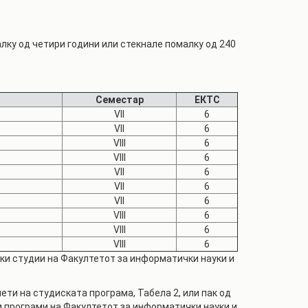
лку од четири години или стекнале помалку од 240
Семестар
ЕКТС
VII
6
VII
6
VIII
6
VIII
6
VII
6
VII
6
VII
6
VIII
6
VIII
6
VIII
6
ски студии на Факултетот за информатички науки и
ти на студиската програма, Табела 2, или пак од
и програми на Факултетот за информатички науки и