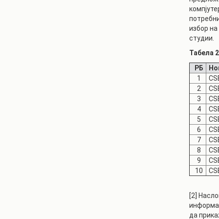
компјуте
потребни
избор на
студии.
Табела 2
РБ
Но
1
CS
2
CS
3
CS
4
CS
5
CS
6
CS
7
CS
8
CS
9
CS
10
CS
[2] Насл
информат
да прика