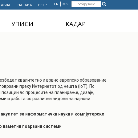
Форма
EN
МК
ТАБЛА
НАЈАВА
HELP
Пребарување
за
УПИСИ
КАДАР
пребарување
ДОДИПЛОМСКИ
НАСТАВЕН КАДАР
СТУДИИ
АДМИНИСТРАТИВЕН
МАГИСТЕРСКИ
КАДАР
СТУДИИ
ДОКТОРСКИ СТУДИИ
езбедат квалитетно и врвно европско образование
MASTER'S STUDIES
оврзани преку Интернетот од нешта (IoT). По
FOR INTERNATIONAL
позиции во процесите на планирање, дизајн,
STUDENTS
ми и работа со различни видови на најнови
акултет за информатички науки и компјутерско
по паметни поврзани системи