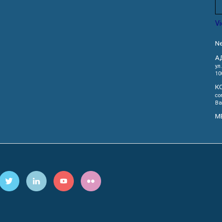
V
Ne
А
ул
10
К
co
Ва
М