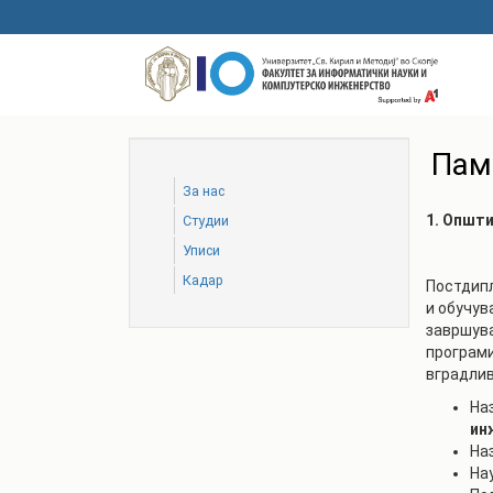
Skip
to
main
content
Пам
За нас
1. Општ
Студии
Уписи
Кадар
Постдипл
и обучув
завршува
програми
вградлив
Наз
ин
На
На