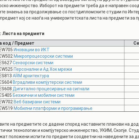
рско инженерство. Изборот на предмети треба да е направен соо
те знаења за продолжување со постдипломските студии по Интер
 предмет кој се наоѓа на универзитетската листа на предмети за
: Листа на предмети
в код / Предмет
Се
EW705
Иновации во ИКТ
EW502
Микропроцесорски системи
ES627
Сензорски системи
EW525
Персонални и Ад Хок мрежи
ES813
ARM архитектура
ES604
Вградливи компјутерски системи
ES608
Дигитално процесирање на сигнали
ES405
Безжични и мобилни системи
EW702
Веб базирани системи
EW519
Мобилни платформи и програмирање
овите на предметите се дадени според наставните планови на до
ички технологии и компјутерско инженерство, УКИМ, Скопје. Студ
жат положени испити по предмети соодветни на наведените за да