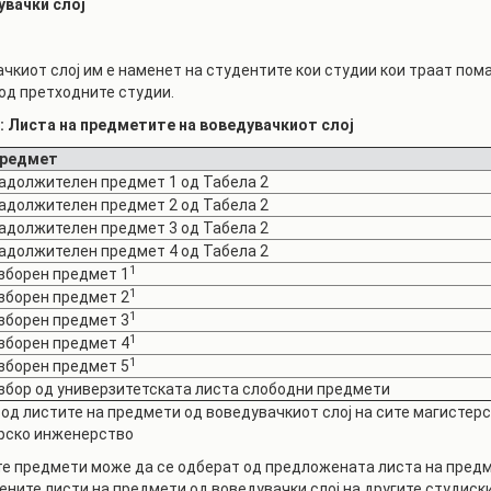
увачки слој
чкиот слој им е наменет на студентите кои студии кои траат пома
од претходните студии.
: Листа на предметите на воведувачкиот слој
редмет
адолжителен предмет 1 од Табела 2
адолжителен предмет 2 од Табела 2
адолжителен предмет 3 од Табела 2
адолжителен предмет 4 од Табела 2
1
зборен предмет 1
1
зборен предмет 2
1
зборен предмет 3
1
зборен предмет 4
1
зборен предмет 5
збор од универзитетската листа слободни предмети
р од листите на предмети од воведувачкиот слој на сите магистер
рско инженерство
е предмети може да се одберат од предложената листа на предме
ните листи на предмети од воведувачки слој на другите студиск