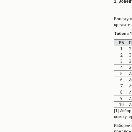
2. Вовед
Воведува
кредити 
Табела 1
РБ
П
1
З
2
З
3
З
4
З
5
И
6
И
7
И
8
И
9
И
10
И
[1] Избо
компјуте
Изборнит
предложе