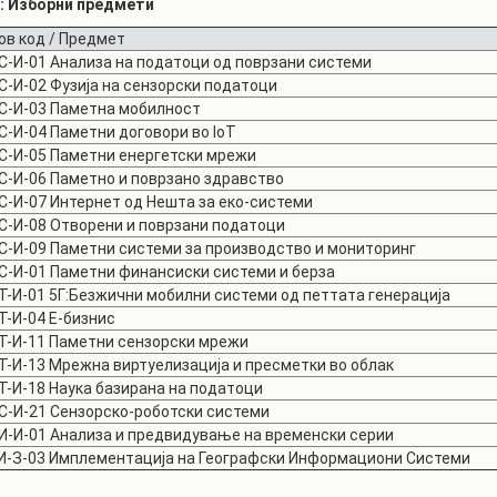
4: Изборни предмети
ов код /
Предмет
С-И-01
Анализа на податоци од поврзани системи
С-И-02
Фузија на сензорски податоци
С-И-03
Паметна мобилност
С-И-04
Паметни договори во IoT
С-И-05
Паметни енергетски мрежи
С-И-06
Паметно и поврзано здравство
С-И-07
Интернет од Нешта за еко-системи
С-И-08
Отворени и поврзани податоци
С-И-09
Паметни системи за производство и мониторинг
С-И-01
Паметни финансиски системи и берза
Т-И-01
5Г:Безжични мобилни системи од петтата генерација
Т-И-04
Е-бизнис
Т-И-11
Паметни сензорски мрежи
Т-И-13
Мрежна виртуелизација и пресметки во облак
Т-И-18
Наука базирана на податоци
С-И-21
Сензорско-роботски системи
И-И-01
Анализа и предвидување на временски серии
И-З-03
Имплементација на Географски Информациони Системи