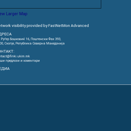
iew Larger Map
twork visibility provided by FastNetMon Advanced
ДРЕСА
. Руѓер Бошковиќ 16, Пoштенски Фах 393,
00, Скопје, Република Северна Македонија
ОНТАКТ:
ntact@finki.ukim.mk
ши предлози и коментари
ЕДИА