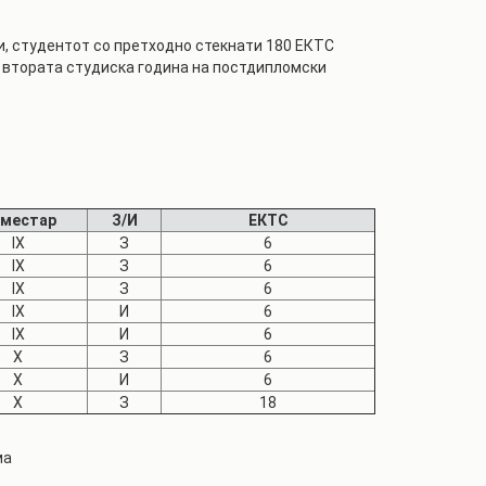
, студентот со претходно стекнати 180 ЕКТС
 втората студиска година на постдипломски
местар
З/И
ЕКТС
IX
З
6
IX
З
6
IX
З
6
IX
И
6
IX
И
6
X
З
6
X
И
6
X
З
18
ма