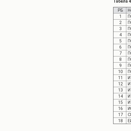
Табела 
РБ
Н
1
П
2
П
3
П
4
П
5
П
6
П
7
П
8
П
9
П
10
П
11
И
12
И
13
И
14
И
15
И
16
И
17
С
18
Е