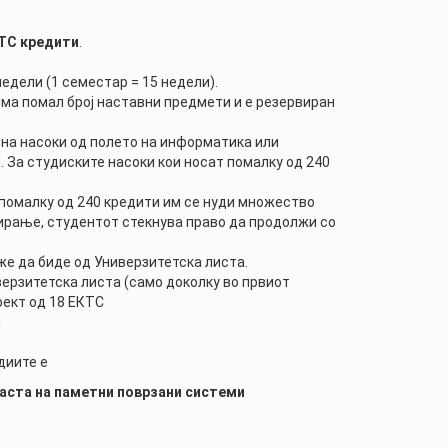
КТС кредити
.
едели (1 семестар = 15 недели).
ма помал број наставни предмети и е резервиран
 на насоки од полето на информатика или
 За студиските насоки кои носат помалку од 240
е помалку од 240 кредити им се нуди множество
ирање, студентот стекнува право да продолжи со
же да биде од Универзитетска листа.
верзитетска листа (само доколку во првиот
оект од 18 ЕКТС
н
диите е
аста на паметни поврзани системи