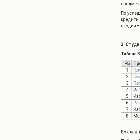
предмет
По успеш
кредити 
студии – 
3. Студи
Табела 
РБ
Пр
1
Гр
2
Си
3
Па
4
Из
5
Из
6
Ра
7
Из
8
Ма
Во следн