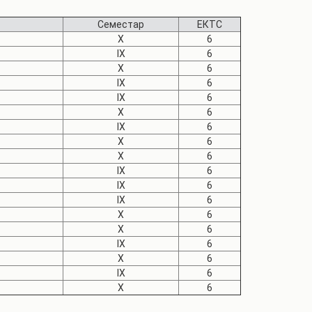
Семестар
ЕКТС
X
6
IX
6
X
6
IX
6
IX
6
X
6
IX
6
X
6
X
6
IX
6
IX
6
IX
6
X
6
X
6
IX
6
X
6
IX
6
X
6