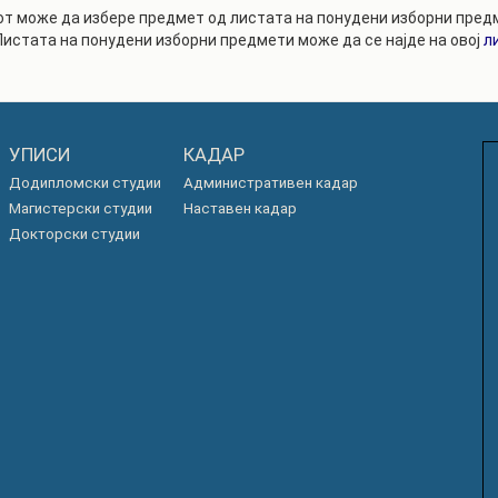
т може да избере предмет од листата на понудени изборни предм
Листата на понудени изборни предмети може да се најде на овој
л
УПИСИ
КАДАР
Додипломски студии
Административен кадар
Магистерски студии
Наставен кадар
Докторски студии