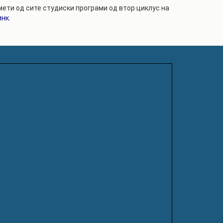
ети од сите студиски програми од втор циклус на
инк
.