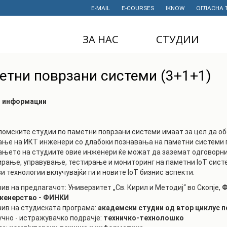
E-MAIL
E-COURSES
IKNOW
ОГЛАСНА 
ЗА НАС
СТУДИИ
ДЕКАНАТ
ДОДИПЛОМСКИ
етни поврзани системи (3+1+1)
СТУДИИ
ИНСТИТУТИ
МАГИСТЕРСКИ
СТУДИИ
и информации
ПРАВНИ АКТИ
И ДОКУМЕНТИ
ДОКТОРСКИ
СТУДИИ
ПРОЕКТИ
омските студии по паметни поврзани системи имаат за цел да об
ање на ИКТ инженери со длабоки познавања на паметни системи п
ПРОФЕСИОНАЛНИ
НАУЧНА
њето на студиите овие инженери ќе можат да заземат одговорни 
И СТРУЧНИ ОБУКИ
ДЕЈНОСТ
рање, управување, тестирање и мониторинг на паметни IoT систе
и технологии вклучувајќи ги и новите IoT бизнис аспекти.
СТУДЕНТСКА
ФИНАНСИИ
СЛУЖБА
ив на предлагачот: Универзитет „Св. Кирил и Методиј“ во Скопје,
Ф
ИСТОРИЈАТ
женерство - ФИНКИ
СТУДЕНТСКИ
зив на студиската програма:
академски
студии од втор циклус 
ОРГАНИЗАЦИИ
ФИНКИ Е МОЈ
учно - истражувачко подрачје:
техничко-технолошко
ИЗБОР