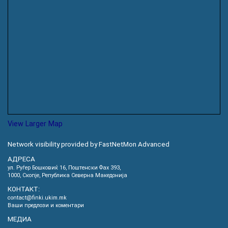
View Larger Map
Network visibility provided by FastNetMon Advanced
АДРЕСА
ул. Руѓер Бошковиќ 16, Пoштенски Фах 393,
1000, Скопје, Република Северна Македонија
КОНТАКТ:
contact@finki.ukim.mk
Ваши предлози и коментари
МЕДИА