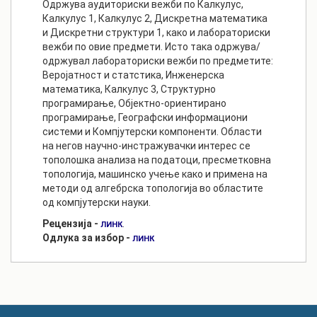
Одржува аудиториски вежби по Калкулус,
Калкулус 1, Калкулус 2, Дискретна математика
и Дискретни структури 1, како и лабораториски
вежби по овие предмети. Исто така одржува/
одржувал лабораториски вежби по предметите:
Веројатност и статстика, Инженерска
математика, Калкулус 3, Структурно
програмирање, Објектно-ориентирано
програмирање, Географски информациони
системи и Компјутерски компоненти. Области
на негов научно-инстражувачки интерес се
тополошка анализа на податоци, пресметковна
топологија, машинско учење како и примена на
методи од алгебрска топологија во областите
од компјутерски науки.
Рецензија -
.
ЛИНК
Одлука за избор -
ЛИНК