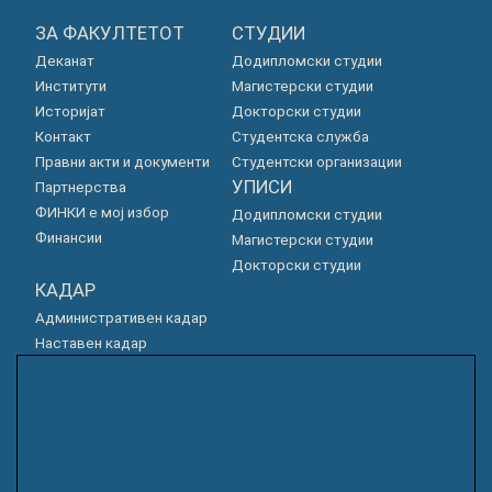
ЗА ФАКУЛТЕТОТ
СТУДИИ
Деканат
Додипломски студии
Институти
Магистерски студии
Историјат
Докторски студии
Контакт
Студентска служба
Правни акти и документи
Студентски организации
УПИСИ
Партнерства
ФИНКИ е мој избор
Додипломски студии
Финансии
Магистерски студии
Докторски студии
КАДАР
Административен кадар
Наставен кадар