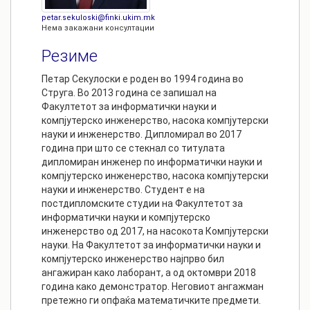
petar.sekuloski@finki.ukim.mk
Нема закажани консултации
Резиме
Петар Секулоски е роден во 1994 година во
Струга. Во 2013 година се запишал на
Факултетот за информатички науки и
компјутерско инженерство, насока компјутерски
науки и инженерство. Дипломирал во 2017
година при што се стекнал со титулата
дипломиран инженер по информатички науки и
компјутерско инженерство, насока компјутерски
науки и инженерство. Студент е на
постдипломските студии на Факултетот за
информатички науки и компјутерско
инженерство од 2017, на насокота Компјутерски
науки. На Факултетот за информатички науки и
компјутерско инженерство најпрво бил
ангажиран како лаборант, а од октомври 2018
година како демонстратор. Неговиот ангажман
претежно ги опфаќа математичките предмети.