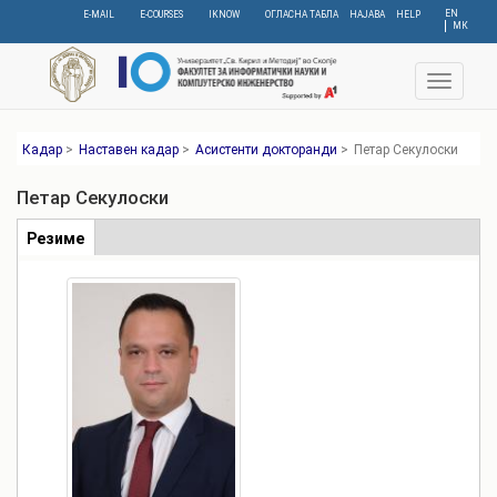
Skip
EN
E-MAIL
E-COURSES
IKNOW
ОГЛАСНА ТАБЛА
НАЈАВА
HELP
МК
to
main
content
Toggle
navigat
Кадар
>
Наставен кадар
>
Асистенти докторанди
>
Петар Секулоски
Петар Секулоски
Табови
Резиме
(active
tab)