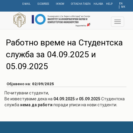
Skip
EN
E-MAIL
E-COURSES
IKNOW
ОГЛАСНА ТАБЛА
НАЈАВА
HELP
МК
to
main
content
Toggle
navigat
Работно време на Студентска
служба за 04.09.2025 и
05.09.2025
Објавено на:
02/09/2025
Почитувани студенти,
Ве известуваме дека на
04.09.2025
и
05.09.2025
Студентска
служба
нема да работи
поради уписи на нови студенти.