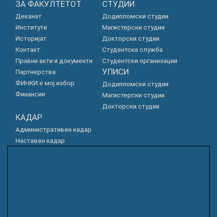
ЗА ФАКУЛТЕТОТ
СТУДИИ
Деканат
Додипломски студии
Институти
Магистерски студии
Историјат
Докторски студии
Контакт
Студентска служба
Правни акти и документи
Студентски организации
УПИСИ
Партнерства
ФИНКИ е мој избор
Додипломски студии
Финансии
Магистерски студии
Докторски студии
КАДАР
Административен кадар
Наставен кадар