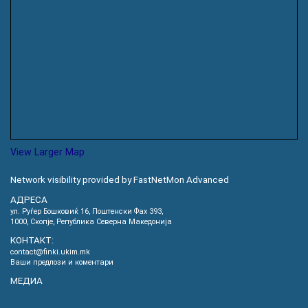
View Larger Map
Network visibility provided by FastNetMon Advanced
АДРЕСА
ул. Руѓер Бошковиќ 16, Пoштенски Фах 393,
1000, Скопје, Република Северна Македонија
КОНТАКТ:
contact@finki.ukim.mk
Ваши предлози и коментари
МЕДИА