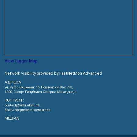
View Larger Map
Network visibility provided by FastNetMon Advanced
АДРЕСА
ул. Руѓер Бошковиќ 16, Пoштенски Фах 393,
1000, Скопје, Република Северна Македонија
КОНТАКТ:
contact@finki.ukim.mk
Ваши предлози и коментари
МЕДИА