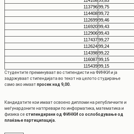
114108
99,83
113796
99,75
114408
99,72
112699
99,46
116920
99,43
112906
99,43
117437
99,27
112624
99,24
114398
99,22
116087
99,15
115439
99,15
Студентите преминуваат во стипендисти на ФИНКИ и ја
задржуваат стипендијата во текот на целото студирање
само ако имаат
просек над 9,00.
Кандидатите кои имаат освоено дипломи на републичките и
меѓунардоните натпревари по информатика, математика и
физика се
стипендирани од ФИНКИ со ослободување од
плаќање партиципација.