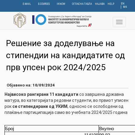
Skip
EN
E-MAIL
E-COURSES
IKNOW
ОГЛАСНА ТАБЛА
НАЈАВА
HELP
МК
to
main
content
Toggle
navigat
Решение за доделување на
стипендии на кандидатите од
прв упсен рок 2024/2025
Објавено на:
10/09/2024
Највисоко рангирани 11 кандидати
со завршена државна
матура, во категоријата редовни студенти, во првиот уписен
рок
се стипендирани од УКИМ
, односно се ослободени од
плаќање партиципација само во учебната 2024/2025 година
Број
Вкупно