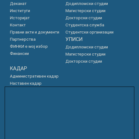
Деканат
Додипломски студии
Институти
Магистерски студии
Историјат
Докторски студии
Контакт
Студентска служба
Правни акти и документи
Студентски организации
УПИСИ
Партнерства
ФИНКИ е мој избор
Додипломски студии
Финансии
Магистерски студии
Докторски студии
КАДАР
Административен кадар
Наставен кадар