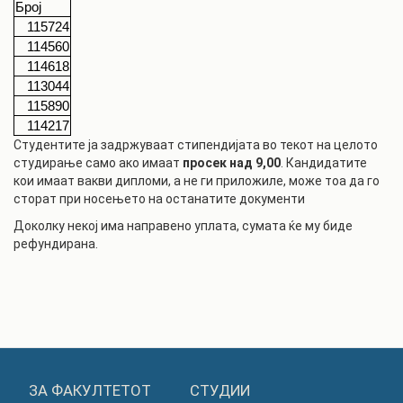
Број
115724
114560
114618
113044
115890
114217
Студентите ја задржуваат стипендијата во текот на целото
студирање само ако имаат
просек над 9,00
. Кандидатите
кои имаат вакви дипломи, а не ги приложиле, може тоа да го
сторат при носењето на останатите документи
Доколку некој има направено уплата, сумата ќе му биде
рефундирана.
ЗА ФАКУЛТЕТОТ
СТУДИИ