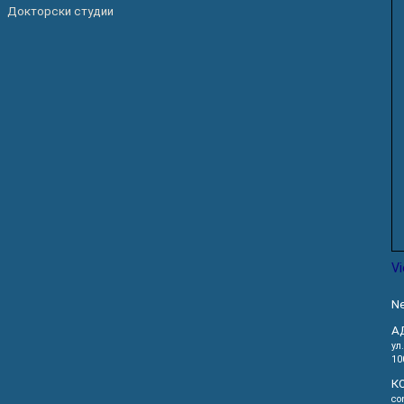
Докторски студии
V
Ne
А
ул
10
К
co