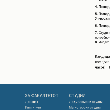
4.
Потврда
5.
Потврд
Универзит
6.
Потврд
7.
Студент
потребно 
8.
Индекс 
Кандидат
компјуте
часот)
. 
ЗА ФАКУЛТЕТОТ
СТУДИИ
Деканат
Додипломски студии
Институти
Магистерски студии