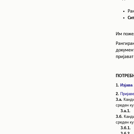
Ра
Си
Им поже
Рангиран
документ
пријават
ПОТРЕБН
1.
Изјава
2.
Пријав
3.а.
Канд
среден ку
3.а.1.
3.б.
Канди
среден ку
3.б.1.
3.б.2.