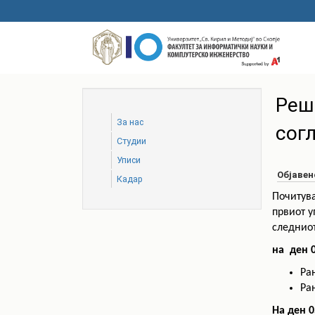
Skip
to
main
content
Реш
За нас
сог
Студии
Уписи
Објавен
Кадар
Почитув
првиот у
следниот
на ден 0
Ра
Ра
На ден 0