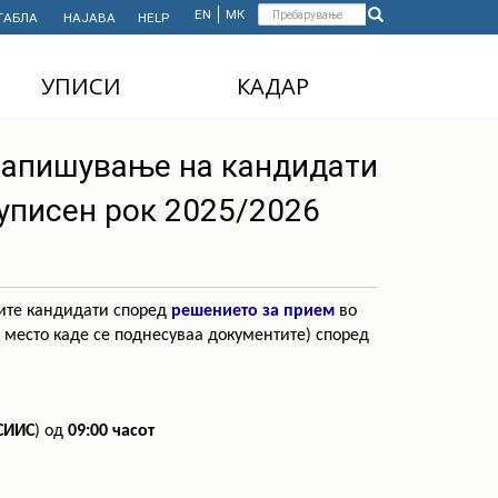
Форма
EN
МК
ТАБЛА
НАЈАВА
HELP
Пребарување
за
УПИСИ
КАДАР
пребарување
ДОДИПЛОМСКИ
НАСТАВЕН КАДАР
запишување на кандидати
СТУДИИ
АДМИНИСТРАТИВЕН
уписен рок 2025/2026
МАГИСТЕРСКИ
КАДАР
СТУДИИ
ДОКТОРСКИ СТУДИИ
MASTER'S STUDIES
ите кандидати според
решението за прием
во
FOR INTERNATIONAL
 место каде се поднесуваа документите) според
STUDENTS
СИИС
) од
09
:00 часот