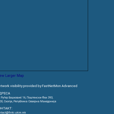
iew Larger Map
twork visibility provided by FastNetMon Advanced
ДРЕСА
. Руѓер Бошковиќ 16, Пoштенски Фах 393,
00, Скопје, Република Северна Македонија
ОНТАКТ:
ntact@finki.ukim.mk