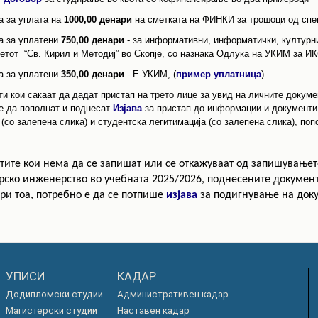
 за уплата на
1000
,00
денари
на сметката на ФИНКИ за трошоци од спец
а за уплатени
750,00 денари
- за информативни, информатички, културни
етот “Св. Кирил и Методиј” во Скопје, со назнака Одлука на УКИМ за И
а за уплатени
3
50,00
денари
- Е-УКИМ, (
пример уплатница
).
и кои сакаат да дадат пристап на трето лице за увид на личните докуме
е да пополнат и поднесат
Изјава
за пристап до информации и документи
(со залепена слика) и студентска легитимација (со залепена слика), попо
ите кои нема да се запишат или се откажуваат од запишувањет
рско инженерство во учебната 2025/2026, поднесените докумен
При тоа, потребно е да се потпише
изјава
за подигнување на док
УПИСИ
КАДАР
Додипломски студии
Административен кадар
Магистерски студии
Наставен кадар