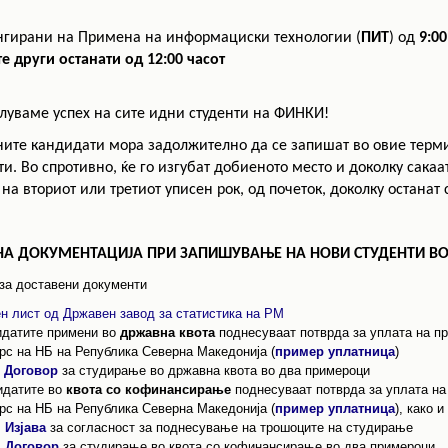
РАСПОРЕД НА
ЧАСОВИ
ЛАБОРАТОРИИ
нгирани на Примена на информациски технологии (
ПИТ
) од
9:00
те други останати од
12:00 часот
АКАДЕМСКИ
ИЗВЕШТАИ ЗА
КАЛЕНДАР
ФАКУЛТЕТОТ
луваме успех на сите идни студенти на ФИНКИ!
ОДБРАНИ
ПАРТНЕРСТВА
ите кандидати мора задолжително да се запишат во овие терми
РЕШЕНИЈА
ФИНКИ LIVE
и. Во спротивно, ќе го изгубат добиеното место и доколку сакаа
 на вториот или третиот уписен рок, од почеток, доколку останат
ДИПЛОМСКИ/
ЦЕНТРИ
МАГИСТЕРСКИ
ОДБРАНИ
АЛУМНИ
А ДОКУМЕНТАЦИЈА ПРИ ЗАПИШУВАЊЕ НА НОВИ СТУДЕНТИ ВО 
за доставени документи
ен лист од Државен завод за статистика на РМ
идатите примени во
државна квота
поднесуваат потврда за уплата на п
рс на НБ на Република Северна Македонија (
пример уплатница
)
Договор
за студирање во државна квота во два примероци
датите во
квота со кофинансирање
поднесуваат потврда за уплата на
рс на НБ на Република Северна Македонија (
пример уплатница
), како и
Изјава
за согласност за поднесување на трошоците на студирање
Договор
за студирање во квота со кофинансирање во два примероци