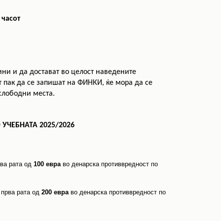
 часот
ни и да достават во целост наведените
т пак да се запишат на ФИНКИ, ќе мора да се
 слободни места.
УЧЕБНАТА 2025/2026
рва рата од
100 евра
во денарска противвредност по
 прва рата од
200 евра
во денарска противвредност по