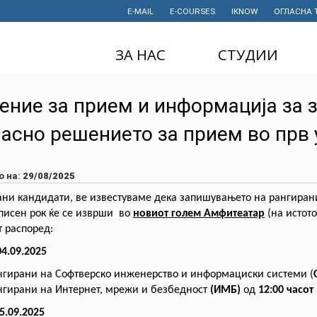
E-MAIL
E-COURSES
IKNOW
ОГЛАСНА 
ЗА НАС
СТУДИИ
ДЕКАНАТ
ДОДИПЛОМСКИ
ение за прием и информација за 
СТУДИИ
ИНСТИТУТИ
ласно решението за прием во прв 
МАГИСТЕРСКИ
СТУДИИ
ПРАВНИ АКТИ
И ДОКУМЕНТИ
ДОКТОРСКИ
о на:
29/08/2025
СТУДИИ
ПРОЕКТИ
ани кандидати, ве известуваме дека запишувањето на рангиран
ПРОФЕСИОНАЛНИ
НАУЧНА
писен рок ќе се изврши во
новиот голем Амфитеатар
(на истото
И СТРУЧНИ ОБУКИ
ДЕЈНОСТ
 распоред:
СТУДЕНТСКА
ФИНАНСИИ
4.09.2025
СЛУЖБА
нгирани на Софтверско инженерство и информациски системи (
ИСТОРИЈАТ
СТУДЕНТСКИ
нгирани на Интернет, мрежи и безбедност
(ИМБ)
од
12:00 часот
ОРГАНИЗАЦИИ
ФИНКИ Е МОЈ
5.09.2025
ИЗБОР