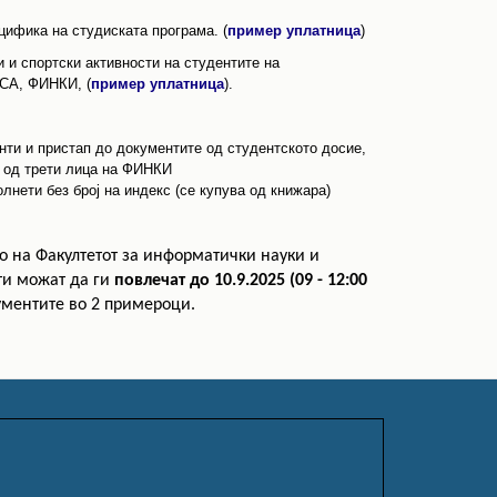
ифика на студиската програма. (
пример уплатница
)
 и спортски активности на студентите на
КСА, ФИНКИ, (
пример уплатница
).
нти и пристап до документите од студентското досие,
 од трети лица на ФИНКИ
лнети без број на индекс (се купува од книжара)
о на Факултетот за информатички науки и
ти можат да ги
повлечат до 10.9.2025 (09 - 12:00
ументите во 2 примероци.