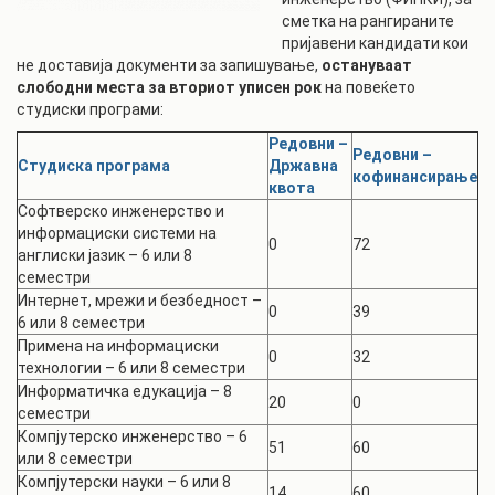
сметка на рангираните
пријавени кандидати кои
не доставија документи за запишување,
остануваат
слободни места за вториот уписен рок
на повеќето
студиски програми:
Редовни –
Редовни –
Студиска програма
Државна
кофинансирање
квота
Софтверско инженерство и
информациски системи на
0
72
англиски јазик – 6 или 8
семестри
Интернет, мрежи и безбедност –
0
39
6 или 8 семестри
Примена на информациски
0
32
технологии – 6 или 8 семестри
Информатичка едукација – 8
20
0
семестри
Компјутерско инженерство – 6
51
60
или 8 семестри
Компјутерски науки – 6 или 8
14
60