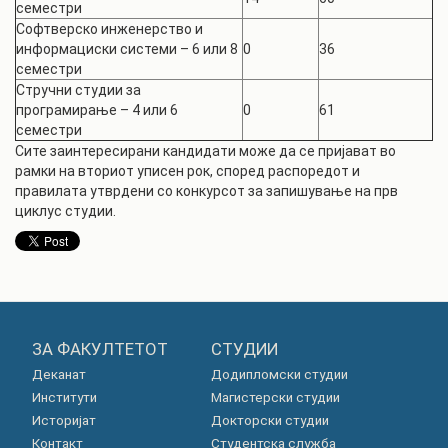
семестри
Софтверско инженерство и
информациски системи – 6 или 8
0
36
семестри
Стручни студии за
програмирање – 4 или 6
0
61
семестри
Сите заинтересирани кандидати може да се пријават во
рамки на вториот уписен рок, според распоредот и
правилата утврдени со конкурсот за запишување на прв
циклус студии.
ЗА ФАКУЛТЕТОТ
СТУДИИ
Деканат
Додипломски студии
Институти
Магистерски студии
Историјат
Докторски студии
Контакт
Студентска служба