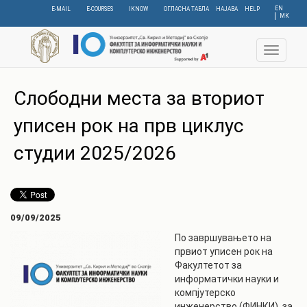
Skip
EN
E-MAIL
E-COURSES
IKNOW
ОГЛАСНА ТАБЛА
НАЈАВА
HELP
МК
to
main
content
Toggle
navigat
Слободни места за вториот
уписен рок на прв циклус
студии 2025/2026
09/09/2025
По завршувањето на
првиот уписен рок на
Факултетот за
информатички науки и
компјутерско
инженерство (ФИНКИ), за