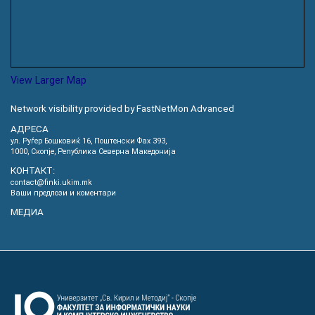
View Larger Map
Network visibility provided by FastNetMon Advanced
АДРЕСА
ул. Руѓер Бошковиќ 16, Пoштенски Фах 393,
1000, Скопје, Република Северна Македонија
КОНТАКТ:
contact@finki.ukim.mk
Ваши предлози и коментари
МЕДИА