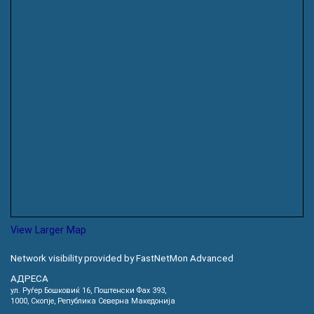
View Larger Map
Network visibility provided by FastNetMon Advanced
АДРЕСА
ул. Руѓер Бошковиќ 16, Пoштенски Фах 393,
1000, Скопје, Република Северна Македонија