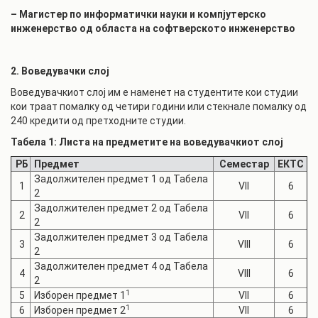
– Магистер по информатички науки и компјутерско
инженерство од областа на софтверско
то
инженерство
2. Воведувачки слој
Воведувачкиот слој им е наменет на студентите кои студии
кои траат помалку од четири години или стекнале помалку од
240 кредити од претходните студии.
Табела 1: Листа на предметите на воведувачкиот слој
РБ
Предмет
Семестар
ЕКТС
Задолжителен предмет 1 од Табела
1
VII
6
2
Задолжителен предмет 2 од Табела
2
VII
6
2
Задолжителен предмет 3 од Табела
3
VIII
6
2
Задолжителен предмет 4 од Табела
4
VIII
6
2
1
5
Изборен предмет 1
VII
6
1
6
Изборен предмет 2
VII
6