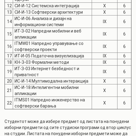
12
СИ-И-12
Системска интеграција
X
6
13
СИ-И-13
Софтверски архитектури
X
6
ИС-И-06
Анализа и дизајн на
14
IX
6
информациони системи
ИТ-З-02
Напредни мобилни и веб
15
IX
6
апликации
ITMW01
Напредно управување со
16
IX
6
софтверски проекти
17
ИТ-И-05
Податочна визуелизација
IX
6
18
КН-З-03
Формални методи
IX
6
ИТ-З-03
Интернет безбедност и
19
IX
6
приватност
20
ИС-И-14
Мултимодална интеракција
X
6
ИС-И-18
Интелигентни мобилни
21
X
6
апликации
ITMS01
Напредно инженерство на
22
X
6
софтверски барања
Студентот може да избере предмет од листата на понудени
изборни предмети од сите студиски програми од втор циклус
на студии. Листата на понудени изборни предмети може да