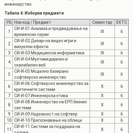
инженерство.
Табела 4: Изборни предмети
РБ
Нов код /
Предмет
Семестар
ЕКТС
СИ-И-01
Анализа и предвидување на
1
IX
6
временски серии
СИ-И-02
Дизајн на видео игри и
2
IX
6
визуелни ефекти
3
СИ-И-03
Медицинска информатика
IX
6
СИ-И-04
Мултимедијален и
4
IX
6
скалабилен веб
СИ-И-05
Моделно базирано
5
IX
6
софтверско инженерство
СИ-И-06
Софтверско инженерство за
6
X
6
критичните системи
7
СИ-И-07
Инженерска етика
X
6
СИ-И-08
Инженерство на ЕРП бизнис
8
X
6
системи
9
СИ-И-09
Надежност на софтвер
X
6
10
СИ-И-10
Препознавање на облици
X
6
СИ-И-11
Системи за поддршка на
11
X
6
одлуки