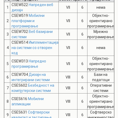
CSEW522
Напреден веб
1
VII
6
нема
дизајн
CSEW519
Мобилни
Објектно-
2
платформи и
VII
6
ориентирано
програмирање
програмирање
CSEW702
Веб базирани
Мрежно
3
VII
6
системи
програмирање
CSEW514
Имплементација
4
на системи со отворен
VII
6
нема
код
Објектно-
CSEW313
Напредно
5
VII
6
ориентирано
програмирање
програмирање
CSEW704
Дизајн на
Бази на
6
VIII
6
интегрирани системи
податоци
CSES602
Безбедност на
Оперативни
7
VIII
6
компјутерски системи
системи
Објектно-
CSES616
Мобилни
8
VIII
6
ориентирано
апликации
програмирање
CSES631
Софтверски
Софтверско
9
VIII
6
квалитет и тестирањe
инеженерствo