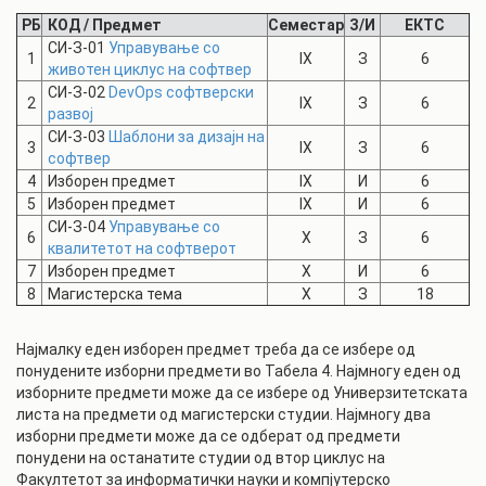
РБ
КОД / Предмет
Семестар
З/И
ЕКТС
СИ-З-01
Управување со
1
IX
З
6
животен циклус на софтвер
СИ-З-02
DevOps софтверски
2
IX
З
6
развој
СИ-З-03
Шаблони за дизајн на
3
IX
З
6
софтвер
4
Изборен предмет
IX
И
6
5
Изборен предмет
IX
И
6
СИ-З-04
Управување со
6
X
З
6
квалитетот на софтверот
7
Изборен предмет
X
И
6
8
Магистерска тема
X
З
18
Најмалку еден изборен предмет треба да се избере од
понудените изборни предмети во Табела 4. Најмногу еден од
изборните предмети може да се избере од Универзитетската
листа на предмети од магистерски студии. Најмногу два
изборни предмети може да се одберат од предмети
понудени на останатите студии од втор циклус на
Факултетот за информатички науки и компјутерско