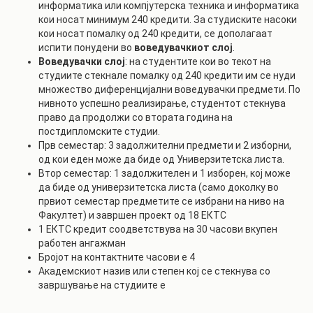
информатика или компјутерска техника и информатика
кои носат минимум 240 кредити. За студиските насоки
кои носат помалку од 240 кредити, се дополагаат
испити понудени во
воведувачкиот слој
.
Воведувачки слој
: на студентите кои во текот на
студиите стекнале помалку од 240 кредити им се нуди
множество диференцијални воведувачки предмети. По
нивното успешно реализирање, студентот стекнува
право да продолжи со втората година на
постдипломските студии.
Прв семестар: 3 задолжителни предмети и 2 изборни,
од кои еден може да биде од Универзитетска листа.
Втор семестар: 1 задолжителен и 1 изборен, кој може
да биде од универзитетска листа (само доколку во
првиот семестар предметите се избрани на ниво на
Факултет) и завршен проект од 18 ЕКТС
1 ЕКТС кредит соодветствува на 30 часови вкупен
работен ангажман
Бројот на контактните часови е 4
Академскиот назив или степен кој се стекнува со
завршување на студиите е