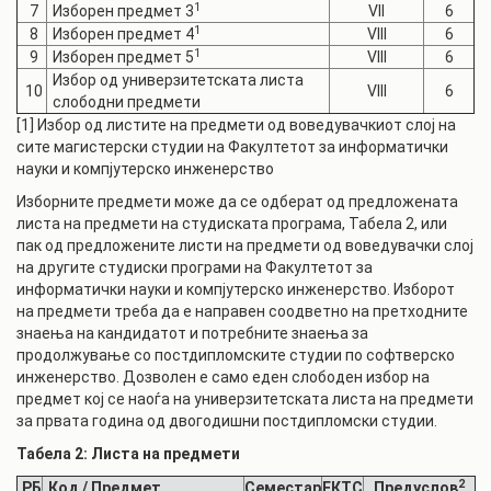
1
7
Изборен предмет 3
VII
6
1
8
Изборен предмет 4
VIII
6
1
9
Изборен предмет 5
VIII
6
Избор од универзитетската листа
10
VIII
6
слободни предмети
[1] Избор од листите на предмети од воведувачкиот слој на
сите магистерски студии на Факултетот за информатички
науки и компјутерско инженерство
Изборните предмети може да се одберат од предложената
листа на предмети на студиската програма, Табела 2, или
пак од предложените листи на предмети од воведувачки слој
на другите студиски програми на Факултетот за
информатички науки и компјутерско инженерство. Изборот
на предмети треба да е направен соодветно на претходните
знаења на кандидатот и потребните знаења за
продолжување со постдипломските студии по софтверско
инженерство. Дозволен е само еден слободен избор на
предмет кој се наоѓа на универзитетската листа на предмети
за првата година од двогодишни постдипломски студии.
Табела 2: Листа на предмети
2
РБ
Код / Предмет
Семестар
ЕКТС
Предуслов