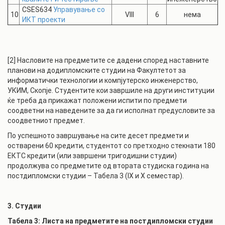
CSES634
Управување со
10
VIII
6
нема
ИКТ проекти
[2] Насловите на предметите се дадени според наставните
планови на додипломските студии на Факултетот за
информатички технологии и компјутерско инженерство,
УКИМ, Скопје. Студентите кои завршиле на други институции
ќе треба да прикажат положени испити по предмети
соодветни на наведените за да ги исполнат предусловите за
соодветниот предмет.
По успешното завршување на сите десет предмети и
остварени 60 кредити, студентот со претходно стекнати 180
ЕКТС кредити (или завршени тригодишни студии)
продолжува со предметите од втората студиска година на
постдипломски студии – Табела 3 (IX и X семестар).
3. Студии
Табела 3: Листа на предметите на постдипломски студии