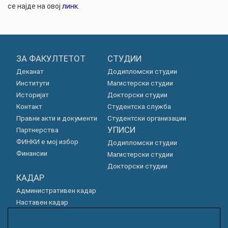
се најде на овој
линк
.
ЗА ФАКУЛТЕТОТ
СТУДИИ
Деканат
Додипломски студии
Институти
Магистерски студии
Историјат
Докторски студии
Контакт
Студентска служба
Правни акти и документи
Студентски организации
УПИСИ
Партнерства
ФИНКИ е мој избор
Додипломски студии
Финансии
Магистерски студии
Докторски студии
КАДАР
Административен кадар
Наставен кадар