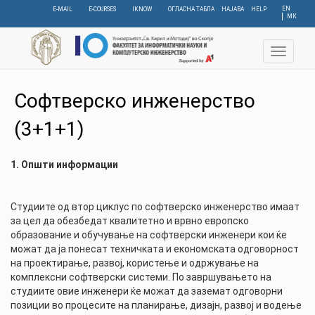
Skip
EN
E-MAIL
E-COURSES
IKNOW
ОГЛАСНА ТАБЛА
НАЈАВА
HELP
МК
to
main
content
Toggle
navigat
Софтверско инженерство
(3+1+1)
1. Општи информации
Студиите од втор циклус по софтверско инженерство имаат
за цел да обезбедат квалитетно и врвно европско
образование и обучување на софтверски инженери кои ќе
можат да ја понесат техничката и економската одговорност
на проектирање, развој, користење и одржување на
комплексни софтверски системи. По завршувањето на
студиите овие инженери ќе можат да заземат одговорни
позиции во процесите на планирање, дизајн, развој и водење