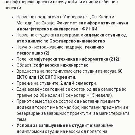
на софтверски проекти вклучувајќи ги и нивните бизнис
аспекти.
Назив на предлагачот: Универзитет „Св. Кирил и
Методиј“ во Скопје,
Факултет за информатички науки
и компјутерско инженерство - ФИНКИ
Назив на студиската програма:
академски
студии од
втор циклус по Софтверско инженерство
Научно - истражувачко подрачје:
техничко-
технолошко (2)
Поле:
компјутерски техника и информатика (212)
Област:
софтверско инженерство
Вредноста на постдипломските студии изнесува
60
ЕКТС или 120 ЕКТС кредити
.
Траење на студиите:
2 или 4 семестри
.
Една академска година се состои од два семестра во
траење од 30 недели (1 семестар = 15 недели).
Првиот семестар се состои од наставни предмети,
додека вториот има помал број наставни предмети и е
резервиран за завршниот проект, т.е. за магистерската
тема.
Услови за запишување на студиите
: завршени
додипломски студии на насоки од полето на