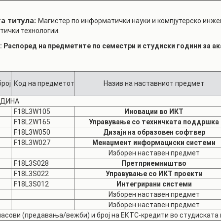
а титула:
Магистер по информатички науки и компјутерско инже
тички технологии.
:
Распоред на предметите по семестри и студиски години за ак
рој
Код на предметот
Назив на наставниот предмет
ОДИНА
F18L3W105
Иновации во ИКТ
F18L2W165
Управување со техничката поддршка
F18L3W050
Дизајн на образовен софтвер
F18L3W027
Менаџмент информациски системи
Изборен наставен предмет
F18L3S028
Претприемништво
F18L3S022
Управување со ИКТ проекти
F18L3S012
Интегрирани системи
Изборен наставен предмет
Изборен наставен предмет
часови (предавања/вежби) и број на ЕКТС-кредити во студиската