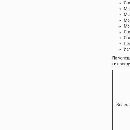
Сп
Мо
Мо
Мо
Мо
Сп
Сп
По
Ис
По успеш
ги посед
Знаење