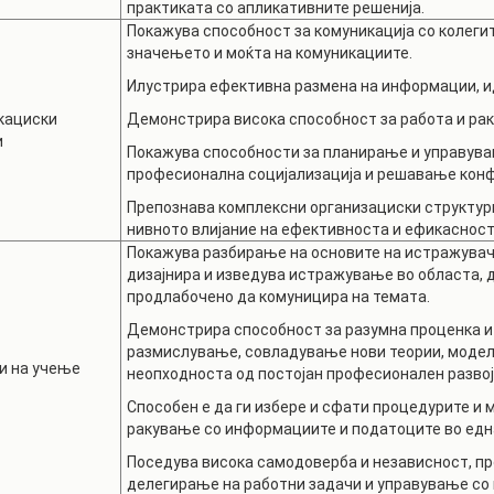
практиката со апликативните решенија.
Покажува способност за комуникација со колегит
значењето и моќта на комуникациите.
Илустрира ефективна размена на информации, и
кациски
Демонстрира висока способност за работа и р
и
Покажува способности за планирање и управува
професионална социјализација и решавање конф
Препознава комплексни организациски структури
нивното влијание на ефективноста и ефикасност
Покажува разбирање на основите на истражувачк
дизајнира и изведува истражување во областа, 
продлабочено да комуницира на темата.
Демонстрира способност за разумна проценка и 
размислување, совладување нови теории, модели,
и на учење
неопходноста од постојан професионален развој
Способен е да ги избере и сфати процедурите и
ракување со информациите и податоците во едн
Поседува висока самодоверба и независност, п
делегирање на работни задачи и управување со