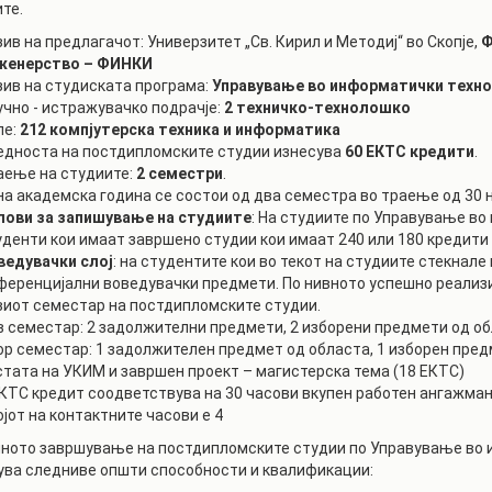
те.
РАСПОРЕД НА
ЧАСОВИ
ЛАБОРАТОРИИ
ив на предлагачот: Универзитет „Св. Кирил и Методиј“ во Скопје,
Ф
женерство – ФИНКИ
АКАДЕМСКИ
ИЗВЕШТАИ ЗА
зив на студиската програма:
Управување во информатички техн
КАЛЕНДАР
ФАКУЛТЕТОТ
учно - истражувачко подрачје:
2 техничко-технолошко
ле:
212
компјутерска техника и информатика
ОДБРАНИ
ПАРТНЕРСТВА
едноста на постдипломските студии изнесува
60 ЕКТС кредити
.
аење на студиите:
2 семестри
.
РЕШЕНИЈА
ФИНКИ LIVE
на академска година се состои од два семестра во траење од 30 н
лови за запишување на студиите
: На студиите по Управување в
ДИПЛОМСКИ/
ЦЕНТРИ
уденти кои имаат завршено студии кои имаат 240 или 180 кредити
МАГИСТЕРСКИ
ОДБРАНИ
ведувачки слој
: на студентите кои во текот на студиите стекнал
АЛУМНИ
ференцијални воведувачки предмети. По нивното успешно реализ
виот семестар на постдипломските студии.
в семестар: 2 задолжителни предмети, 2 изборени предмети од об
ор семестар: 1 задолжителен предмет од областа, 1 изборен пред
стата на УКИМ и завршен проект – магистерска тема (18 ЕКТС)
ЕКТС кредит соодветствува на 30 часови вкупен работен ангажма
јот на контактните часови е 4
ното завршување на постдипломските студии по Управување во 
ува следниве општи способности и квалификации: