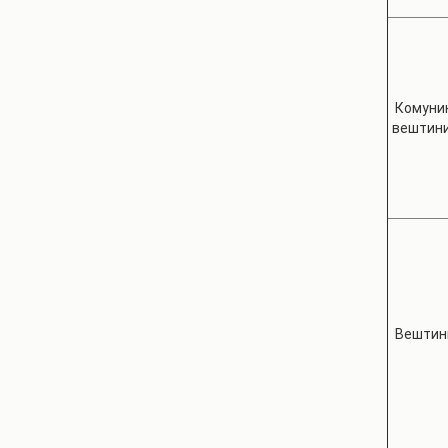
Комуни
вештин
Вештин