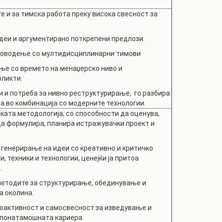
е и за тимска работа преку висока свесност за
деи и аргументирано поткрепени предлози.
аководење со мултидисциплинарни тимови
ње со времето на менаџерско ниво и
ликти.
 и потреба за нивно реструктурирање, го разбира
а во комбинација со модерните технологии.
ата методологија, со способности да оценува,
да формулира, планира истражувачки проект и
генерирање на идеи со креативно и критичко
 техники и технологии, ценејќи ја притоа
.
 методите за структурирање, обединување и
а околина.
роактивност и самосвесност за изведување и
 понатамошната кариера.