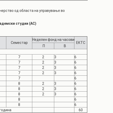
нерство од областа на управување во
адемски студии (АС)
Неделен фонд на часови
Семестар
ЕКТС
П
В
7
2
3
6
7
2
3
6
7
2
3
6
7
2
3
6
7
6
8
2
3
6
8
2
3
6
8
2
3
6
8
6
8
6
 година
60