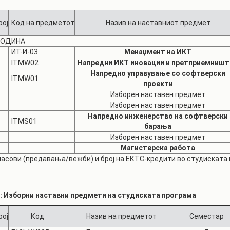
рој
Код на предметот
Назив на наставниот предмет
ГОДИНА
ИТ-И-03
Менаџмент на ИКТ
ITMW02
Напредни ИКТ иновации и претприемништ
Напредно управување со софтверски
ITMW01
проекти
Изборен наставен предмет
Изборен наставен предмет
Напредно инженерство на софтверски
ITMS01
барања
Изборен наставен предмет
Магистерска
работа
часови (предавања/вежби) и број на ЕКТС-кредити во студиската
2: Изборни наставни предмети на студиската програма
рој
Код
Назив на предметот
Семестар