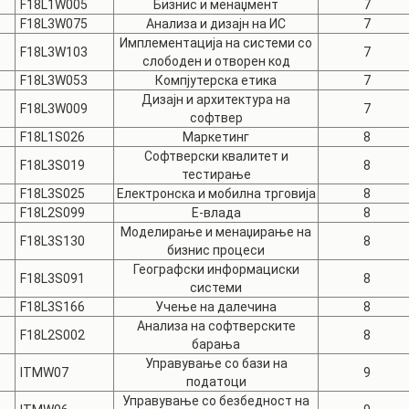
F18L1W005
Бизнис и менаџмент
7
F18L3W075
Анализа и дизајн на ИС
7
Имплементација на системи со
F18L3W103
7
слободен и отворен код
F18L3W053
Компјутерска етика
7
Дизајн и архитектура на
F18L3W009
7
софтвер
F18L1S026
Маркетинг
8
Софтверски квалитет и
F18L3S019
8
тестирање
F18L3S025
Електронска и мобилна трговија
8
F18L2S099
Е-влада
8
Моделирање и менаџирање на
F18L3S130
8
бизнис процеси
Географски информациски
F18L3S091
8
системи
F18L3S166
Учење на далечина
8
Анализа на софтверските
F18L2S002
8
барања
Управување со бази на
ITMW07
9
податоци
Управување со безбедност на