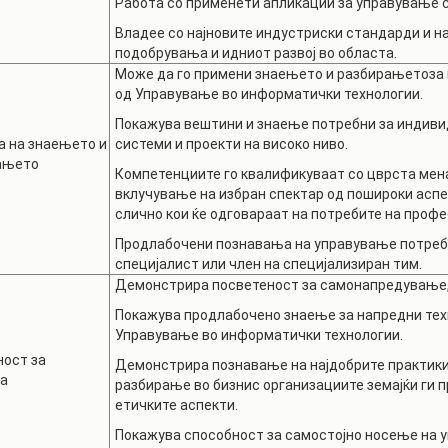
Работа со применети апликации за управување со
Владее со најновите индустриски стандарди и на
подобрувања и идниот развој во областа.
Може да го примени знаењето и разбирањетоза
од Управување во информатички технологии.
Покажува вештини и знаење потребни за индиви
 на знаењето и
системи и проекти на високо ниво.
ањето
Компетенциите го квалификуваат со цврста мена
вклучување на избран спектар од пошироки асп
слично кои ќе одговараат на потребите на профе
Продлабочени познавања на управување потребн
специјалист или член на специјализиран тим.
Демонстрира посветеност за самонапредување, 
Покажува продлабочено знаење за напредни техн
Управување во информатички технологии.
ост за
Демонстрира познавање на најдобрите практики
а
разбирање во бизнис организациите земајќи ги 
етичките аспекти.
Покажува способност за самостојно носење на у