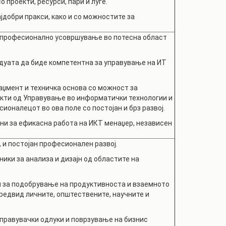
 проекти, ресурси, пари и луѓе.
јдобри пракси, како и со можностите за
 професионално усовршување во потесна област
дуата да биде компетентна за управување на ИТ
џмент и техничка основа со можност за
екти од Управување во информатички технологии и
сионалецот во ова поле со постојан и брз развој.
и за ефикасна работа на ИКТ менаџер, независен
и постојан професионален развој.
ики за анализа и дизајн од областите на
 за подобрување на продуктивноста и взаемното
предвид личните, општествените, научните и
правувачки одлуки и поврзување на бизнис