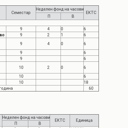
Неделен фонд на часови
Семестар
ЕКТС
П
В
9
4
0
6
во
9
2
1
6
9
4
0
6
9
6
9
6
10
2
0
6
10
6
10
18
 година
60
Неделен фонд на часови
ЕКТС
Единица
П
В