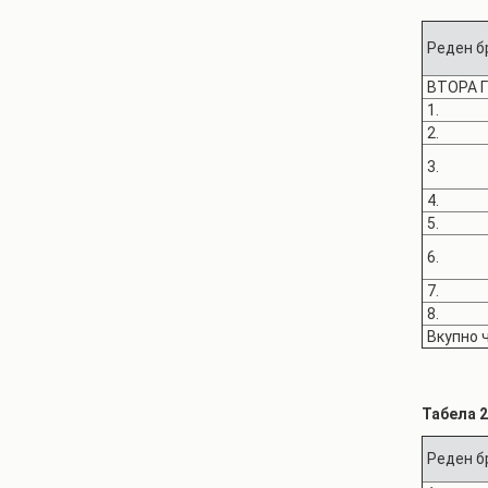
Реден б
ВТОРА 
1.
2.
3.
4.
5.
6.
7.
8.
Вкупно 
Табела 
Реден б