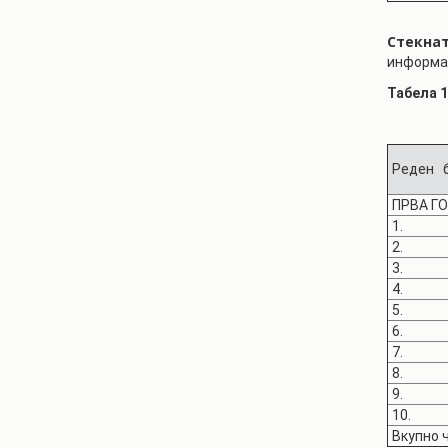
Стекнат
информа
Табела 1
Реден б
ПРВА Г
1.
2.
3.
4.
5.
6.
7.
8.
9.
10.
Вкупно 