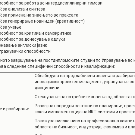
особност за работа во интердисиплинарни тимови
ќ за анализа и синтеза
ќ за примена на знаењето во праксата
ќ за генерирање нови идеи (креативност)
ќ за учење
особност за критика и самокритика
особност за донесување одлуки
знавање англиски јазик
тражувачки способности
ното завршување на постдипломските студии по Управување во 
ува следниве специфични способности и квалификации:
Обезбедува на продлабочени знаења и разбирањ
иновациски проектен менаџмент, управување со 
дисциплини.
Стекнување на потребните знаења од областа на
Развој на напредни вештини во планирање, прое
 и разбирање
како и имплементација на ИКТ системи и проекти
Покажува високо ниво на професионална компет
областа на бизнисот, индустрија, економија и вл