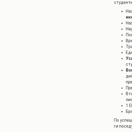
студенти
Наз
ин
На
На
По
Вр
Тр
Ед
Ус
ст
Во
ди
пр
Пр
Вт
ли
1 
Бро
По успеш
ги посед