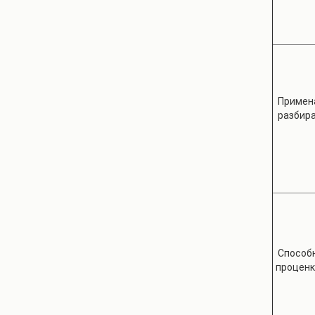
Примена
разбир
Способн
проценк