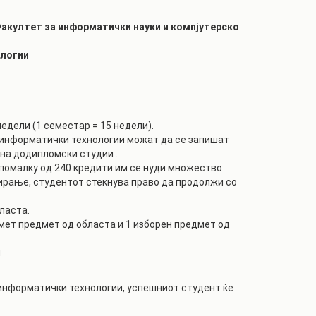
акултет за информатички науки и компјутерско
ологии
едели (1 семестар = 15 недели).
о информатички технологии можат да се запишат
 на додипломски студии .
е помалку од 240 кредити им се нуди множество
ирање, студентот стекнува право да продолжи со
ласта.
мет предмет од областа и 1 изборен предмет од
н
информатички технологии, успешниот студент ќе