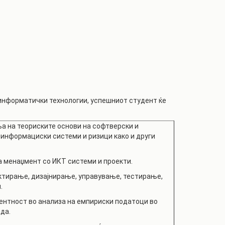
информатички технологии, успешниот студент ќе
а на теориските основи на софтверски и
информациски системи и ризици како и други
 менаџмент со ИКТ системи и проекти.
ктирање, дизајнирање, управување, тестирање,
.
ентност во анализа на емпириски податоци во
ада.