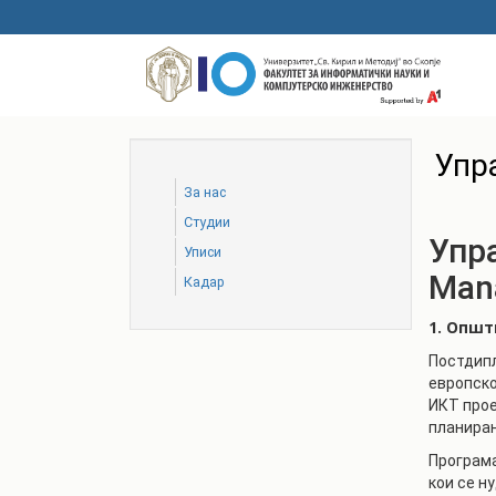
Skip
to
main
content
Упр
За нас
Студии
Упр
Уписи
Man
Кадар
1. Опш
Постдипл
европско
ИКТ прое
планирањ
Програма
кои се н