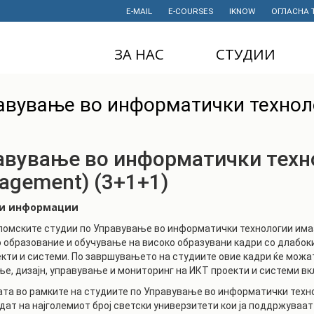
E-MAIL
E-COURSES
IKNOW
ОГЛАСНА 
ЗА НАС
СТУДИИ
ДЕКАНАТ
ДОДИПЛОМСКИ
авување во информатички технол
СТУДИИ
ИНСТИТУТИ
МАГИСТЕРСКИ
СТУДИИ
ПРАВНИ АКТИ
авување во информатички техно
И ДОКУМЕНТИ
ДОКТОРСКИ
agement) (3+1+1)
СТУДИИ
ПРОЕКТИ
ПРОФЕСИОНАЛНИ
ти информации
НАУЧНА
И СТРУЧНИ ОБУКИ
ДЕЈНОСТ
омските студии по Управување во информатички технологии имаа
 образование и обучување на високо образувани кадри со длабок
СТУДЕНТСКА
ФИНАНСИИ
кти и системи. По завршувањето на студиите овие кадри ќе можа
СЛУЖБА
е, дизајн, управување и мониторинг на ИКТ проекти и системи вклу
ИСТОРИЈАТ
СТУДЕНТСКИ
та во рамките на студиите по Управување во информатички техн
ОРГАНИЗАЦИИ
ФИНКИ Е МОЈ
удат на најголемиот број светски универзитети кои ја поддржува
ИЗБОР