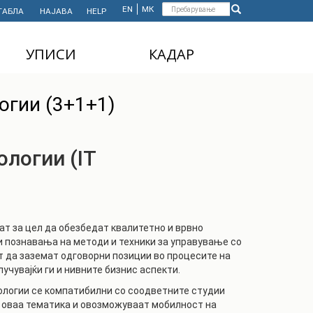
Форма
EN
МК
ТАБЛА
НАЈАВА
HELP
Пребарување
за
УПИСИ
КАДАР
пребарување
ДОДИПЛОМСКИ
НАСТАВЕН КАДАР
Configure
огии (3+1+1)
СТУДИИ
АДМИНИСТРАТИВЕН
МАГИСТЕРСКИ
КАДАР
СТУДИИ
логии (IT
ДОКТОРСКИ СТУДИИ
MASTER'S STUDIES
FOR INTERNATIONAL
STUDENTS
т за цел да обезбедат квалитетно и врвно
и познавања на методи и техники за управување со
т да заземат одговорни позиции во процесите на
чувајќи ги и нивните бизнис аспекти.
ологии се компатибилни со соодветните студии
ат оваа тематика и овозможуваат мобилност на