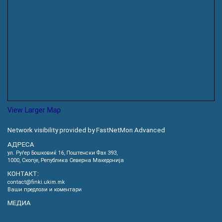
View Larger Map
Network visibility provided by FastNetMon Advanced
АДРЕСА
ул. Руѓер Бошковиќ 16, Пoштенски Фах 393,
1000, Скопје, Република Северна Македонија
КОНТАКТ:
contact@finki.ukim.mk
Ваши предлози и коментари
МЕДИА