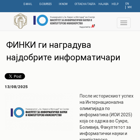
Skip
EN
E-MAIL
E-COURSES
IKNOW
ОГЛАСНА ТАБЛА
НАЈАВА
HELP
МК
to
main
content
Toggle
navigat
ФИНКИ ги наградува
најдобрите информатичари
13/08/2025
После историскиот успех
на Интернационална
олимпијада по
информатика (ИОИ 2025)
која се одржа во Сукре,
Боливија, Факултетот за
информатички науки и
компјутерско