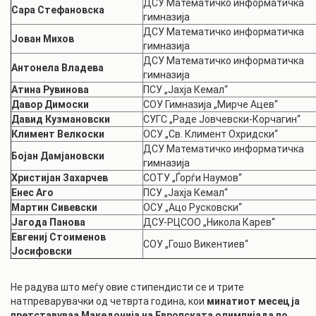
ДСУ Математичко информатичка
Сара Стефановска
гимназија
ДСУ Математичко информатичка
Јован Михов
гимназија
ДСУ Математичко информатичка
Антонела Владева
гимназија
Атина Рувинова
ПСУ „Јахја Кемал“
Давор Димоски
СОУ Гимназија „Мирче Ацев“
Давид Кузмановски
СУГС „Раде Јовчевски-Корчагин“
Климент Велкоски
ОСУ „Св. Климент Охридски“
ДСУ Математичко информатичка
Бојан Дамјановски
гимназија
Христијан Захарчев
СОТУ „Ѓорѓи Наумов“
Енес Аго
ПСУ „Јахја Кемал“
Мартин Сивевски
ОСУ „Ацо Русковски“
Јагода Панова
ДСУ-РЦСОО „Никола Карев“
Евгениј Стоименов
СОУ „Гошо Викентиев“
Јосифовски
Не радува што меѓу овие стипендисти се и трите
натпреварувачки од четврта година, кои
минатиот месец ја
претставуваа Македонија на Европската олимпијада по