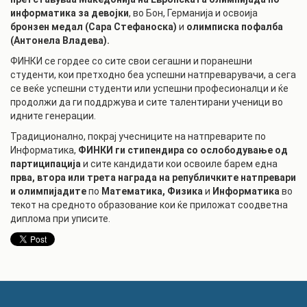
информатика за девојки
, во Бон, Германија и освоија
бронзен медал (Сара Стефаноска)
и
олимписка пофалба
(Антонела Владева).
ФИНКИ се гордее со сите свои сегашни и поранешни
студенти, кои претходно беа успешни натпреварувачи, а сега
се веќе успешни студенти или успешни професионалци и ќе
продолжи да ги поддржува и сите талентирани ученици во
идните генерации.
Традиционално, покрај учесниците на натпреварите по
Информатика,
ФИНКИ ги стипендира со ослободување од
партиципација
и сите кандидати кои освоиле барем една
прва, втора или трета награда на републичките натпревари
и олимпијадите
по
Математика, Физика
и
Информатика
во
текот на средното образование кои ќе приложат соодветна
диплома при уписите.