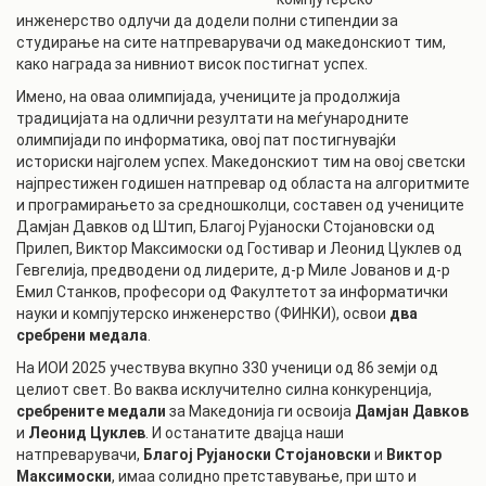
инженерство одлучи да додели полни стипендии за
студирање на сите натпреварувачи од македонскиот тим,
како награда за нивниот висок постигнат успех.
Имено, на оваа олимпијада, учениците ја продолжија
традицијата на одлични резултати на меѓународните
олимпијади по информатика, овој пат постигнувајќи
историски најголем успех. Македонскиот тим на овој светски
најпрестижен годишен натпревар од областа на алгоритмите
и програмирањето за средношколци, составен од учениците
Дамјан Давков од Штип, Благој Рујаноски Стојановски од
Прилеп, Виктор Максимоски од Гостивар и Леонид Цуклев од
Гевгелија, предводени од лидерите, д-р Миле Јованов и д-р
Емил Станков, професори од Факултетот за информатички
науки и компјутерско инженерство (ФИНКИ), освои
два
сребрени медала
.
На ИОИ 2025 учествува вкупно 330 ученици од 86 земји од
целиот свет. Во ваква исклучително силна конкуренција,
сребрените медали
за Македонија ги освоија
Дамјан Давков
и
Леонид Цуклев
. И останатите двајца наши
натпреварувачи,
Благој Рујаноски Стојановски
и
Виктор
Максимоски
, имаа солидно претставување, при што и