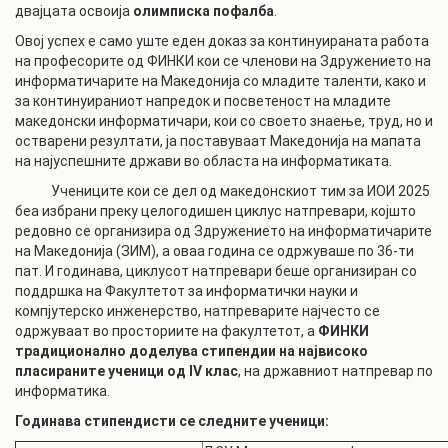
двајцата освоија
олимписка пофалба
.
Овој успех е само уште еден доказ за континуираната работа
на професорите од ФИНКИ кои се членови на Здружението на
информатичарите на Македонија со младите таленти, како и
за континуираниот напредок и посветеност на младите
македонски информатичари, кои со своето знаење, труд, но и
остварени резултати, ја поставуваат Македонија на мапата
на најуспешните држави во областа на информатиката.
Учениците кои се дел од македонскиот тим за ИОИ 2025
беа избрани преку целогодишен циклус натпревари, којшто
редовно се организира од Здружението на информатичарите
на Македонија (ЗИМ), а оваа година се одржуваше по 36-ти
пат. И годинава, циклусот натпревари беше организиран со
поддршка на Факултетот за информатички науки и
компјутерско инженерство, натпреварите најчесто се
одржуваат во просториите на факултетот, а
ФИНКИ
традиционално доделува стипендии на највисоко
пласираните ученици од IV клас
, на државниот натпревар по
информатика.
Годинава стипендисти се следните ученици: