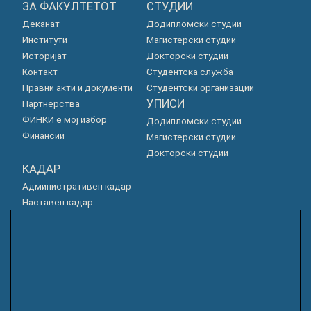
ЗА ФАКУЛТЕТОТ
СТУДИИ
Деканат
Додипломски студии
Институти
Магистерски студии
Историјат
Докторски студии
Контакт
Студентска служба
Правни акти и документи
Студентски организации
УПИСИ
Партнерства
ФИНКИ е мој избор
Додипломски студии
Финансии
Магистерски студии
Докторски студии
КАДАР
Административен кадар
Наставен кадар