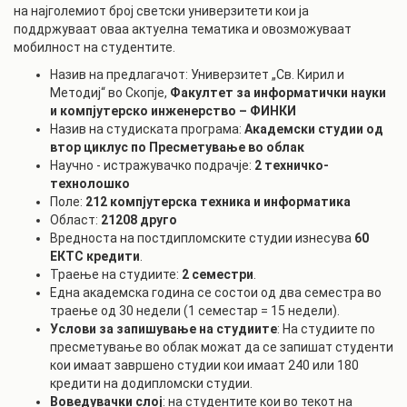
на најголемиот број светски универзитети кои ја
поддржуваат оваа актуелна тематика и овозможуваат
мобилност на студентите.
Назив на предлагачот: Универзитет „Св. Кирил и
Методиј“ во Скопје,
Факултет за информатички науки
и компјутерско инженерство – ФИНКИ
Назив на студиската програма:
Академски
студии од
втор циклус по Пресметување во облак
Научно - истражувачко подрачје:
2 техничко-
технолошко
Поле:
212
компјутерска техника и информатика
Област:
21208
друго
Вредноста на постдипломските студии изнесува
60
ЕКТС кредити
.
Траење на студиите:
2 семестри
.
Една академска година се состои од два семестра во
траење од 30 недели (1 семестар = 15 недели).
Услови за запишување на студиите
: На студиите по
пресметување во облак можат да се запишат студенти
кои имаат завршено студии кои имаат 240 или 180
кредити на додипломски студии.
Воведувачки слој
: на студентите кои во текот на