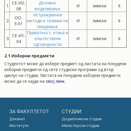
СЕ-И2-
Деловно
1
И
зимски
6
08
моделирање
Истражувачки
ОО-
2
методи и техники на
И
зимски
6
З-01
пишување
Приватност, етика и
СЕ-И1-
3
општествени
И
зимски
6
04
одговорности
2.1 Изборни предмети
Студентот може да избере предмет од листата на понудени
изборни предмети од сите студиски програми од втор
циклус на студии. Листата на понудени изборни предмети
може да се најде на
овој линк
.
ЗА ФАКУЛТЕТОТ
СТУДИИ
Деканат
Додипломски студии
Институти
Магистерски студии