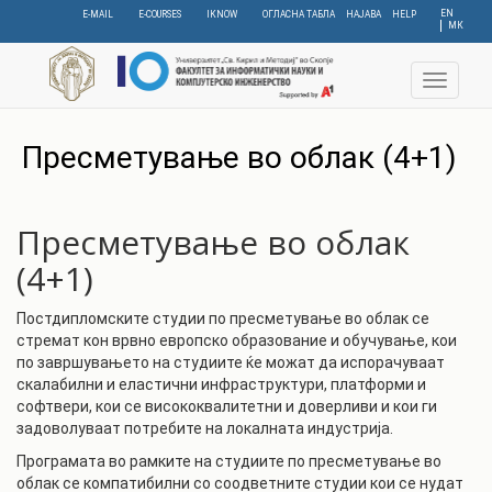
Skip
EN
E-MAIL
E-COURSES
IKNOW
ОГЛАСНА ТАБЛА
НАЈАВА
HELP
МК
to
main
content
Toggle
navigat
C
Пресметување во облак (4+1)
Пресметување во облак
(4+1)
Постдипломските студии по пресметување во облак се
стремат кон врвно европско образование и обучување, кои
по завршувањето на студиите ќе можат да испорачуваат
скалабилни и еластични инфраструктури, платформи и
софтвери, кои се висококвалитетни и доверливи и кои ги
задоволуваат потребите на локалната индустрија.
Програмата во рамките на студиите по пресметување во
облак се компатибилни со соодветните студии кои се нудат