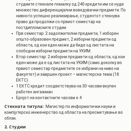
студиите стекнале помалку од 240 кредити им се нуди
множество диференцијални воведувачки предмети. По
нивното успешно реализирање, студентот стекнува
право да продолжи со првиот семестар на
постдипломските студии.
Прв семестар: 2 задолжителни предмети, 1 изборен
општо-образовен предмет, 2 изборни предмети од
областа, од кои еден може да биде од листата на
слободни изборни предмети на УКИМ.
Втор семестар: 2 изборни предмети од областа, од кои
еден може да е од листата на УКИМ (само доколку во
првиот семестар предметите се избрани на ниво на
факултет) и завршен проект – магистерска тема (18
ЕКТС)
1 ЕКТС кредит соодветствува на 30 часови вкупен
работен ангажман
Бројот на контактните часови е 4
Стекната титула:
Магистер по информатички науки и
компјутерско инженерство од областа на пресметување во
облак.
2. Студии