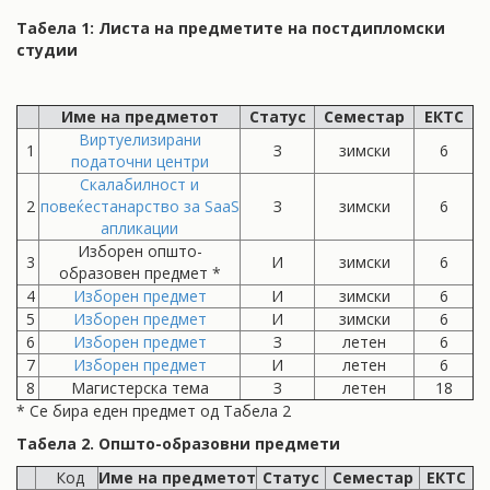
Табела 1: Листа на предметите на постдипломски
студии
Име на предметот
Статус
Семестар
ЕКТС
Виртуелизирани
1
З
зимски
6
податочни центри
Скалабилност и
2
повеќестанарство за SaaS
З
зимски
6
апликации
Изборен општо-
3
И
зимски
6
образовен предмет *
4
Изборен предмет
И
зимски
6
5
Изборен предмет
И
зимски
6
6
Изборен предмет
З
летен
6
7
Изборен предмет
И
летен
6
8
Магистерска тема
З
летен
18
* Се бира еден предмет од Табела 2
Табела 2. Општо-образовни предмети
Код
Име на предметот
Статус
Семестар
ЕКТС