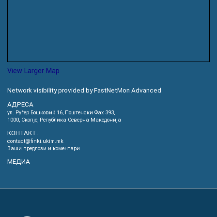
View Larger Map
Network visibility provided by FastNetMon Advanced
АДРЕСА
ул. Руѓер Бошковиќ 16, Пoштенски Фах 393,
1000, Скопје, Република Северна Македонија
КОНТАКТ:
contact@finki.ukim.mk
Ваши предлози и коментари
МЕДИА