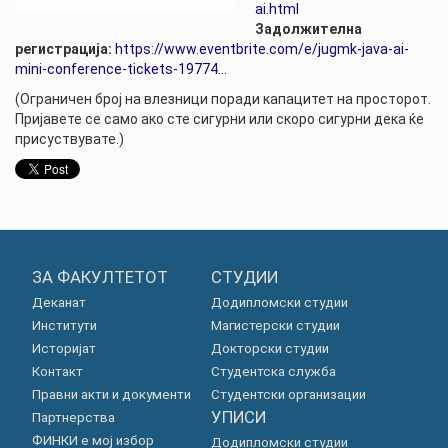
ai.html
Задолжителна
регистрација:
https://www.eventbrite.com/e/jugmk-java-ai-
mini-conference-tickets-19774...
(Ограничен број на влезници поради капацитет на просторот.
Пријавете се само ако сте сигурни или скоро сигурни дека ќе
присуствувате.)
ЗА ФАКУЛТЕТОТ
СТУДИИ
Деканат
Додипломски студии
Институти
Магистерски студии
Историјат
Докторски студии
Контакт
Студентска служба
Правни акти и документи
Студентски организации
УПИСИ
Партнерства
ФИНКИ е мој избор
Додипломски студии