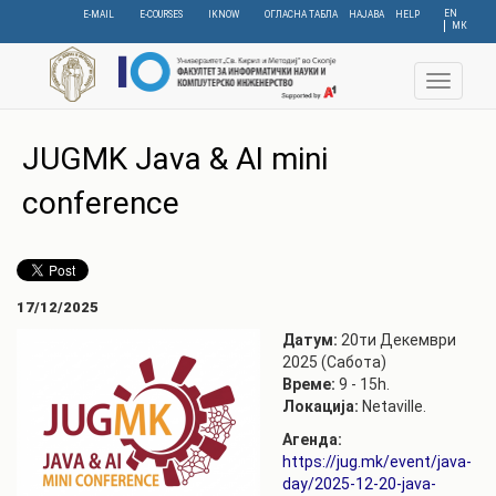
Skip
EN
E-MAIL
E-COURSES
IKNOW
ОГЛАСНА ТАБЛА
НАЈАВА
HELP
МК
to
main
content
Toggle
navigat
JUGMK Java & AI mini
conference
17/12/2025
Датум:
20ти Декември
2025 (Сабота)
Време:
9 - 15h.
Локација:
Netaville.
Агенда:
https://jug.mk/event/java-
day/2025-12-20-java-