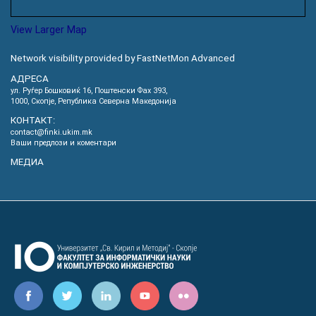
View Larger Map
Network visibility provided by FastNetMon Advanced
АДРЕСА
ул. Руѓер Бошковиќ 16, Пoштенски Фах 393,
1000, Скопје, Република Северна Македонија
КОНТАКТ:
contact@finki.ukim.mk
Ваши предлози и коментари
МЕДИА