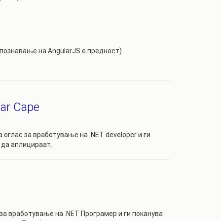
(познавање на AngularJS е предност)
ar Cape
а оглас за вработување на .NET developer и ги
 да аплицираат.
 за вработување на .NET Програмер и ги поканува