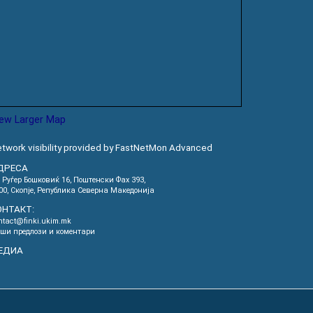
iew Larger Map
twork visibility provided by FastNetMon Advanced
ДРЕСА
. Руѓер Бошковиќ 16, Пoштенски Фах 393,
00, Скопје, Република Северна Македонија
ОНТАКТ:
ntact@finki.ukim.mk
ши предлози и коментари
ЕДИА