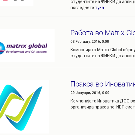
студентите на ФИНКИ да аплици
погледнете
тука
.
Работа во Matrix Gl
03 February, 2016, 0:00
Kомпанијата Matrix Global обја
студентите на ФИНКИ да аплиц
Пракса во Иновати
29 Јануари, 2016, 0:00
Компанијата Иноватика ДОО во со
организира пракса по .NET сист