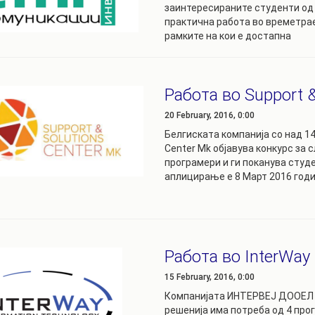
заинтересираните студенти од
РАСПОРЕД НА
практична работа во времетраењ
ЧАСОВИ
ЛАБОРАТОРИИ
рамките на кои e достапнa
АКАДЕМСКИ
ИЗВЕШТАИ ЗА
КАЛЕНДАР
ФАКУЛТЕТОТ
ОДБРАНИ
ПАРТНЕРСТВА
Работа во Support &
РЕШЕНИЈА
20 February, 2016, 0:00
ФИНКИ LIVE
Белгиската компанија со над 14
ДИПЛОМСКИ/
ЦЕНТРИ
Center Mk објавува конкурс за сл
МАГИСТЕРСКИ
програмери и ги поканува студ
ОДБРАНИ
АЛУМНИ
аплицирање е 8 Март 2016 годи
Работа во InterWay
15 February, 2016, 0:00
Компанијата ИНТЕРВЕЈ ДООЕЛ Ск
решенија има потреба од 4 про