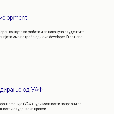
evelopmеnt
орен конкурс за работа и ги поканува студентите
ијата има потреба од Java developer, Front-end
ндирање од УАФ
франкофонија (УАФ) нуди можности поврзани со
ност и студентски пракси.