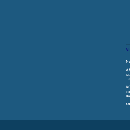
V
Ne
А
ул
10
К
co
Ва
М