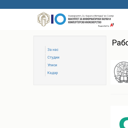
Skip
to
main
content
Раб
За нас
Студии
Уписи
Кадар