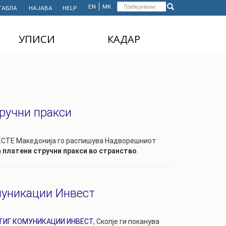
Форма
EN
МК
ТАБЛА
НАЈАВА
HELP
Пребарување
за
УПИСИ
КАДАР
пребарување
ДОДИПЛОМСКИ
НАСТАВЕН КАДАР
СТУДИИ
АДМИНИСТРАТИВЕН
МАГИСТЕРСКИ
КАДАР
СТУДИИ
ручни пракси
ДОКТОРСКИ СТУДИИ
MASTER'S STUDIES
ЕСТЕ Македонија го распишува Надворешниот
FOR INTERNATIONAL
а
платени стручни пракси во странство
.
STUDENTS
муникации Инвест
ТИГ КОМУНИКАЦИИ ИНВЕСТ
, Скопје ги поканува