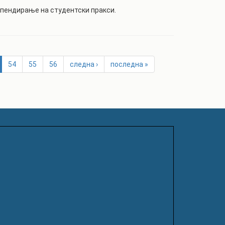
ипендирање на студентски пракси.
54
55
56
следна ›
последна »