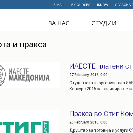
E-MAIL
E-COURSES
IKNOW
ОГЛАСНА 
ЗА НАС
СТУДИИ
ДЕКАНАТ
ДОДИПЛОМСКИ
ота и пракса
СТУДИИ
ИНСТИТУТИ
МАГИСТЕРСКИ
СТУДИИ
ПРАВНИ АКТИ
ИАЕСТЕ платени ст
И ДОКУМЕНТИ
ДОКТОРСКИ
27 February, 2016, 0:00
СТУДИИ
ПРОЕКТИ
Студентската организација ИА
ПРОФЕСИОНАЛНИ
НАУЧНА
Конкурс 2016 за аплицирање н
И СТРУЧНИ ОБУКИ
ДЕЈНОСТ
СТУДЕНТСКА
ФИНАНСИИ
СЛУЖБА
Пракса во Стиг Ко
ИСТОРИЈАТ
СТУДЕНТСКИ
25 February, 2016, 0:00
ОРГАНИЗАЦИИ
ФИНКИ Е МОЈ
Друштво за трговија и услуги
С
ИЗБОР