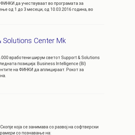
 ФИНКИ да учествуваат во програмата за
е од 1 до 3 месеци, од 10.03.2016 година, во
 Solutions Center Mk
.000 вработени ширум светот Support & Solutions
едната позиција: Business Intelligence (BI)
ентите на ФИНКИ да аплицираат. Рокот за
на.
опје која се занимава со развој на софтверски
грамери со познавање на: