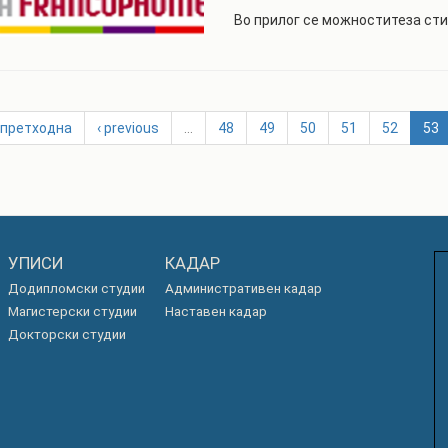
Во прилог се можноститеза ст
 претходна
‹ previous
…
48
49
50
51
52
53
УПИСИ
КАДАР
Додипломски студии
Административен кадар
Магистерски студии
Наставен кадар
Докторски студии