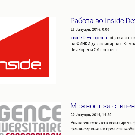
Работа во Inside D
23 Јануари, 2016, 0:00
Inside Developmеnt
објавува отв
на ФИНКИ да аплицираат. Компан
developer и QA engineer.
Можност за стипе
20 Јануари, 2016, 16:28
Универзитетската агенција за 
финансирање на проекти, мобил