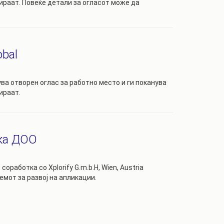
раат. Повеќе детали за огласот може да
obal
вува отворен оглас за работно место и ги поканува
ираат.
ка ДОО
работка со Xplorify G.m.b.H, Wien, Austria
емот за развој на апликации.