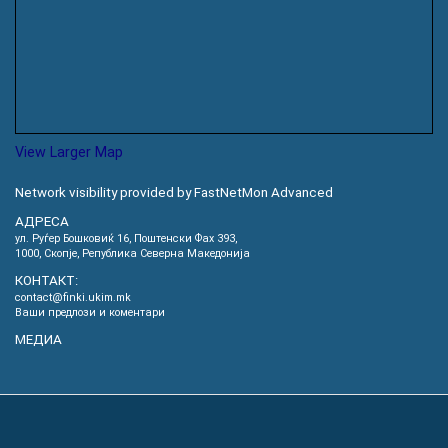
View Larger Map
Network visibility provided by FastNetMon Advanced
АДРЕСА
ул. Руѓер Бошковиќ 16, Пoштенски Фах 393,
1000, Скопје, Република Северна Македонија
КОНТАКТ:
contact@finki.ukim.mk
Ваши предлози и коментари
МЕДИА