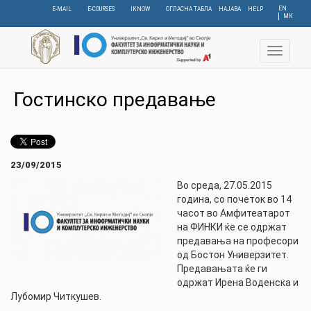
Skip
EN
E-MAIL
E-COURSES
IKNOW
ОГЛАСНА ТАБЛА
НАЈАВА
HELP
МК
to
main
content
Toggle
navigat
Гостинско предавање
23/09/2015
Во среда, 27.05.2015
година, со почеток во 14
часот во Амфитеатарот
на ФИНКИ ќе се одржат
предавања на професори
од Бостон Универзитет.
Предавањата ќе ги
одржат Ирена Воденска и
Лубомир Читкушев.