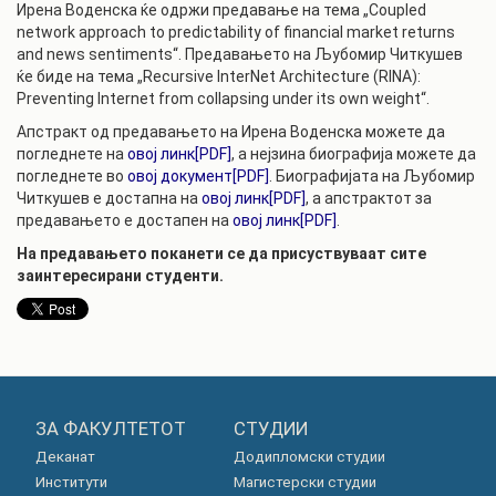
Ирена Воденска ќе одржи предавање на тема „Coupled
network approach to predictability of financial market returns
and news sentiments“. Предавањето на Љубомир Читкушев
ќе биде на тема „Recursive InterNet Architecture (RINA):
Preventing Internet from collapsing under its own weight“.
Апстракт од предавањето на Ирена Воденска можете да
погледнете на
овој линк[PDF]
, а нејзина биографија можете да
погледнете во
овој документ[PDF]
. Биографијата на Љубомир
Читкушев е достапна на
овој линк[PDF]
, а апстрактот за
предавањето е достапен на
овој линк[PDF]
.
На предавањето поканети се да присуствуваат сите
заинтересирани студенти.
ЗА ФАКУЛТЕТОТ
СТУДИИ
Деканат
Додипломски студии
Институти
Магистерски студии