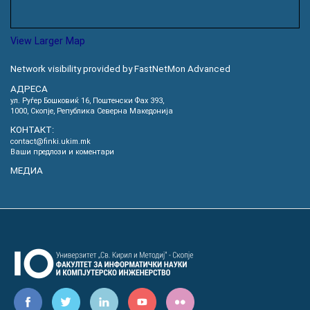
View Larger Map
Network visibility provided by FastNetMon Advanced
АДРЕСА
ул. Руѓер Бошковиќ 16, Пoштенски Фах 393,
1000, Скопје, Република Северна Македонија
КОНТАКТ:
contact@finki.ukim.mk
Ваши предлози и коментари
МЕДИА