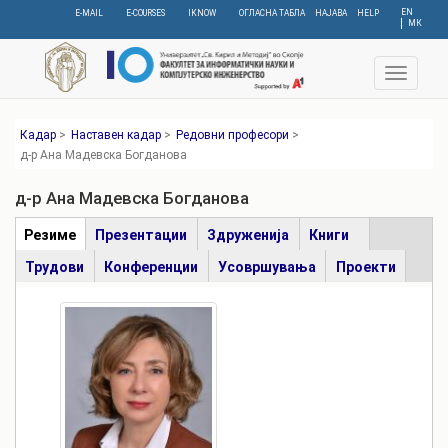
Skip
EN
E-MAIL
E-COURSES
IKNOW
ОГЛАСНА ТАБЛА
НАЈАВА
HELP
МК
to
main
content
Toggle
navigat
Кадар
>
Наставен кадар
>
Редовни професори
>
д-р Ана Мадевска Богданова
д-р Ана Мадевска Богданова
Табови
Резиме
(active
Презентации
Здруженија
Книги
tab)
Трудови
Конференции
Усовршувања
Проекти