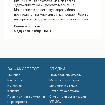
Институтот за информатика. Член е на
Здружението на информатичарите на
Македонија и во неколку наврати била
претседател на комисии за натпревари. Член е
на Европското здружение за невронски мрежи.
Рецензија -
.
ЛИНК
Одлука за избор -
ЛИНК
ЗА ФАКУЛТЕТОТ
СТУДИИ
Деканат
Додипломски студии
Институти
Магистерски студии
Историјат
Докторски студии
Контакт
Студентска служба
Правни акти и документи
Студентски организации
УПИСИ
Партнерства