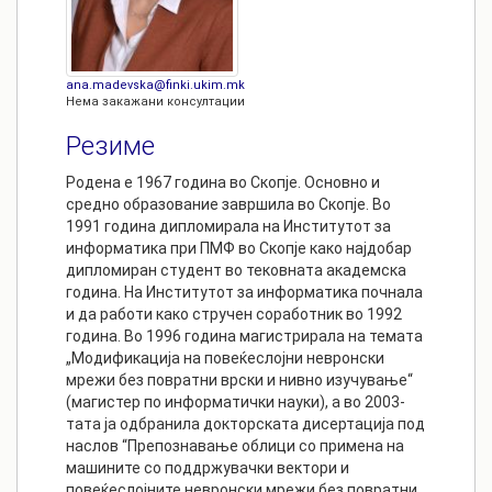
ana.madevska@finki.ukim.mk
Нема закажани консултации
Резиме
Родена е 1967 година во Скопје. Основно и
средно образование завршила во Скопје. Во
1991 година дипломирала на Институтот за
информатика при ПМФ во Скопје како најдобар
дипломиран студент во тековната академска
година. На Институтот за информатика почнала
и да работи како стручен соработник во 1992
година. Во 1996 година магистрирала на темата
„Модификација на повеќеслојни невронски
мрежи без повратни врски и нивно изучување“
(магистер по информатички науки), а во 2003-
тата ја одбранила докторската дисертација под
наслов “Препознавање облици со примена на
машините со поддржувачки вектори и
повеќеслојните невронски мрежи без повратни