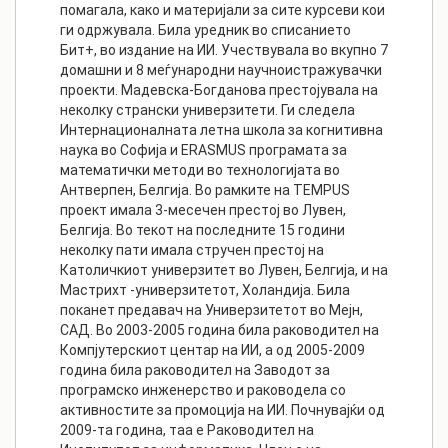
помагала, како и материјали за сите курсеви кои
ги одржувала. Била уредник во списанието
Бит+, во издание на ИИ. Учествувала во вкупно 7
домашни и 8 меѓународни научноистражувачки
проекти. Мадевска-Богданова престојувала на
неколку странски универзитети. Ги следела
Интернационалната летна школа за когнитивна
наука во Софија и ERASMUS програмата за
математички методи во технологијата во
Антверпен, Белгија. Во рамките на TEMPUS
проект имала 3-месечен престој во Лувен,
Белгија. Во текот на последните 15 години
неколку пати имала стручен престој на
Католичкиот универзитет во Лувен, Белгија, и на
Мастрихт -универзитетот, Холандија. Била
поканет предавач на Универзитетот во Мејн,
САД. Во 2003-2005 година била раководител на
Компјутерскиот центар на ИИ, а од 2005-2009
година била раководител на Заводот за
програмско инженерство и раководела со
активностите за промоција на ИИ. Почнувајќи од
2009-та година, таа е Раководител на