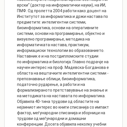
врски“ (доктор на информатички науки), на ИИ,
ПМФ. Од пролетта 2004 работи како доцент на
Институтот за информатика и држи настава по
предметите: интелигентни системи,
биоинформатика, основи на оперативните
системи, основи на програмирање, објектно и
визуелно програмирање, методика на
информатичката настава, практикум,
информациски технологии во образованието.
Наставник е и на постдипломските студии
по информатика и биологија. Главно подрачје на
научен интерес на проф. Мадевска-Богданова е
областа на вештачките интелигентни системи -
препознавање облици, биоинформатика,
податочно рударење, а работи и на
формализираното претставување на знаење и
на методиката на наставата по информатика.
Објавила 40-тина трудови од областите на
нејзиниот интерес во книги списанија со импакт
фактор, меѓународни списанија и зборници на
трудови од меѓународни и домашни
конференции. Досега објавила неколку учебни