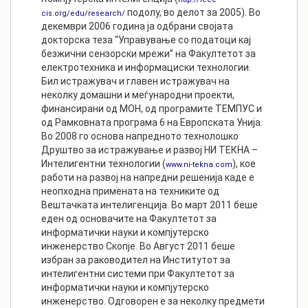
подолу, во делот за 2005). Во
cis.org/edu/research/
декември 2006 година ја одбрани својата
докторска теза “Управување со податоци кај
безжични сензорски мрежи” на Факултетот за
електротехника и информациски технологии.
Бил истражувач и главен истражувач на
неколку домашни и меѓународни проекти,
финансирани од МОН, од програмите ТЕМПУС и
од Рамковната програма 6 на Европската Унија.
Во 2008 го основа напредното технолошко
Друштво за истражување и развој НИ ТЕКНА –
Интелигентни технологии (
), кое
www.ni-tekna.com
работи на развој на напредни решенија каде е
неопходна примената на техниките од
Вештачката интелигенција. Во март 2011 беше
еден од основачите на Факултетот за
информатички науки и компјутерско
инженерство Скопје. Во Август 2011 беше
избран за раководител на Институтот за
интелигентни системи при Факултетот за
информатички науки и компјутерско
инженерство. Одговорен е за неколку предмети