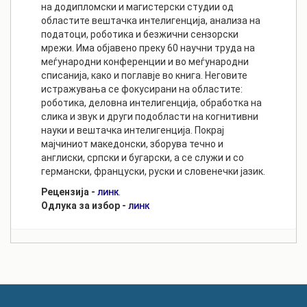
на додипломски и магистерски студии од
областите вештачка интелигенција, анализа на
податоци, роботика и безжични сензорски
мрежи. Има објавено преку 60 научни труда на
меѓународни конференции и во меѓународни
списанија, како и поглавје во книга. Неговите
истражувања се фокусирани на областите:
роботика, деловна интелигенција, обработка на
слика и звук и други подобласти на когнитивни
науки и вештачка интелигенција. Покрај
мајчиниот македонски, зборува течно и
англиски, српски и бугарски, а се служи и со
германски, француски, руски и словенечки јазик.
Рецензија -
.
ЛИНК
Одлука за избор -
ЛИНК