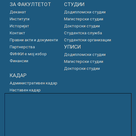
ЗА ФАКУЛТЕТОТ
СТУДИИ
Деканат
Додипломски студии
Институти
Магистерски студии
Историјат
Докторски студии
Контакт
Студентска служба
Правни акти и документи
Студентски организации
УПИСИ
Партнерства
ФИНКИ е мој избор
Додипломски студии
Финансии
Магистерски студии
Докторски студии
КАДАР
Административен кадар
Наставен кадар