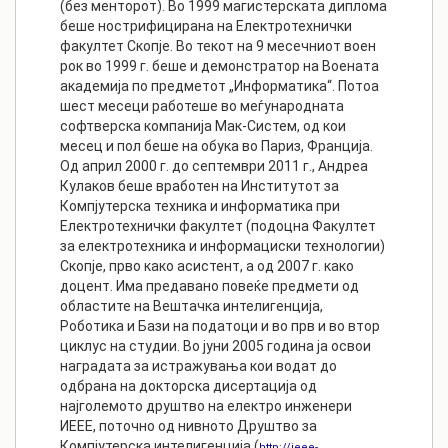
(без менторот). Во 1999 магистерската диплома
беше нострифицирана на Електротехнички
факултет Скопје. Во текот на 9 месечниот воен
рок во 1999 г. беше и демонстратор на Воената
академија по предметот „Информатика“. Потоа
шест месеци работеше во меѓународната
софтверска компанија Мак-Систем, од кои
месец и пол беше на обука во Париз, Франција.
Од април 2000 г. до септември 2011 г., Андреа
Кулаков беше вработен на Институтот за
Компјутерска техника и информатика при
Електротехнички факултет (подоцна Факултет
за електротехника и информациски технологии)
Скопје, прво како асистент, а од 2007 г. како
доцент. Има предавано повеќе предмети од
областите на Вештачка интелигенција,
Роботика и Бази на податоци и во прв и во втор
циклус на студии. Во јуни 2005 година ја освои
наградата за истражувања кои водат до
одбрана на докторска дисертација од
најголемото друштво на електро инженери
ИЕЕЕ, поточно од нивното Друштво за
Компјутерска интелигенција (
http://ieee-