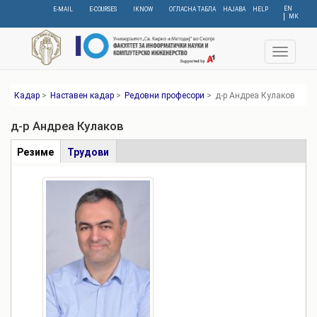
Skip
EN
E-MAIL
E-COURSES
IKNOW
ОГЛАСНА ТАБЛА
НАЈАВА
HELP
МК
to
main
content
Toggle
navigat
Кадар
>
Наставен кадар
>
Редовни професори
>
д-р Андреа Кулаков
д-р Андреа Кулаков
Табови
Резиме
(active
Трудови
tab)