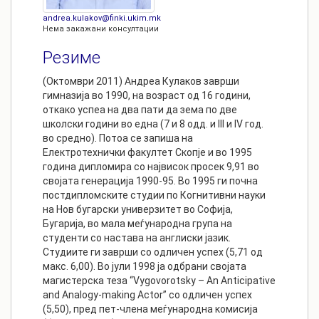
andrea.kulakov@finki.ukim.mk
Нема закажани консултации
Резиме
(Октомври 2011) Андреа Кулаков заврши
гимназија во 1990, на возраст од 16 години,
откако успеа на два пати да зема по две
школски години во една (7 и 8 одд. и III и IV год.
во средно). Потоа се запиша на
Електротехнички факултет Скопје и во 1995
година дипломира со највисок просек 9,91 во
својата генерација 1990-95. Во 1995 ги почна
постдипломските студии по Когнитивни науки
на Нов бугарски универзитет во Софија,
Бугарија, во мала меѓународна група на
студенти со настава на англиски јазик.
Студиите ги заврши со одличен успех (5,71 од
макс. 6,00). Во јули 1998 ја одбрани својата
магистерска теза “Vygovorotsky – An Anticipative
and Analogy-making Actor” со одличен успех
(5,50), пред пет-члена меѓународна комисија