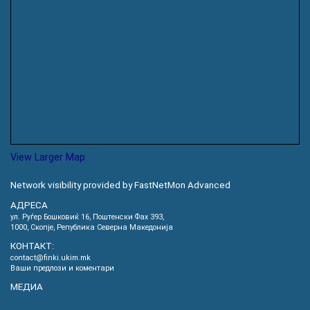
View Larger Map
Network visibility provided by FastNetMon Advanced
АДРЕСА
ул. Руѓер Бошковиќ 16, Пoштенски Фах 393,
1000, Скопје, Република Северна Македонија
КОНТАКТ:
contact@finki.ukim.mk
Ваши предлози и коментари
МЕДИА