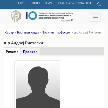
Skip
EN
E-MAIL
E-COURSES
IKNOW
ОГЛАСНА ТАБЛА
НАЈАВА
HELP
МК
to
main
content
Toggle
navigat
Кадар
>
Наставен кадар
>
Визитинг професори
>
д-р Андреј Ристески
д-р Андреј Ристески
Табови
Резиме
(active
Проекти
tab)