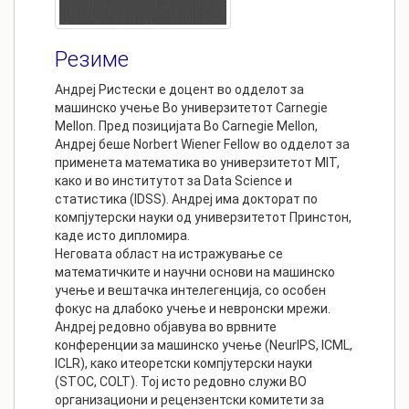
Резиме
Андреј Ристески е доцент во одделот за
машинско учење Bo универзитетот Carnegie
Mellon. Пред позицијата Bo Carnegie Mellon,
Андреј беше Norbert Wiener Fellow во одделот за
применета математика во универзитетот MIT,
како и во институтот за Data Science и
статистика (IDSS). Андреј има докторат по
компјутерски науки од универзитетот Принстон,
каде исто дипломира.
Неговата област на истражување се
математичките и научни основи на машинско
учење и вештачка интелегенција, со особен
фокус на длабоко учење и невронски мрежи.
Андреј редовно објавува во врвните
конференции за машинско учење (NeurIPS, ICML,
ICLR), како итеоретски компјутерски науки
(STOC, COLT). Тој исто редовно служи BO
организациони и рецензентски комитети за