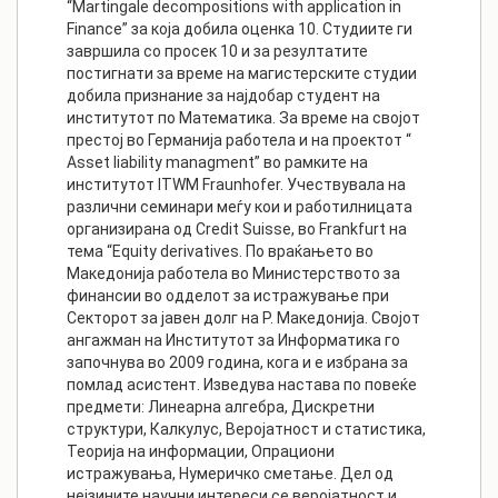
“Martingale decompositions with application in
Finance” за која добила оценка 10. Студиите ги
завршила со просек 10 и за резултатите
постигнати за време на магистерските студии
добила признание за најдобар студент на
институтот по Математика. За време на својот
престој во Германија работела и на проектот “
Asset liability managment” во рамките на
институтот ITWM Fraunhofer. Учествувала на
различни семинари меѓу кои и работилницата
организирана од Credit Suisse, во Frankfurt на
тема “Equity derivatives. По враќањето во
Македонија работела во Министерството за
финансии во одделот за истражување при
Секторот за јавен долг на Р. Македонија. Својот
ангажман на Институтот за Информатика го
започнува во 2009 година, кога и е избрана за
помлад асистент. Изведува настава по повеќе
предмети: Линеарна алгебра, Дискретни
структури, Калкулус, Веројатност и статистика,
Теорија на информации, Опрациони
истражувања, Нумеричко сметање. Дел од
нејзините научни интереси се веројатност и