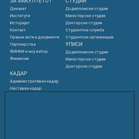
ЗА ФАКУЛТЕТОТ
СТУДИИ
Деканат
Додипломски студии
Институти
Магистерски студии
Историјат
Докторски студии
Контакт
Студентска служба
Правни акти и документи
Студентски организации
УПИСИ
Партнерства
ФИНКИ е мој избор
Додипломски студии
Финансии
Магистерски студии
Докторски студии
КАДАР
Административен кадар
Наставен кадар