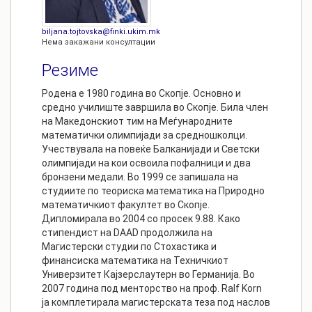
biljana.tojtovska@finki.ukim.mk
Нема закажани консултации
Резиме
Родена е 1980 година во Скопје. Основно и
средно училиште завршила во Скопје. Била член
на Македонскиот тим на Меѓународните
математички олимпијади за средношколци.
Учествувала на повеќе Балканијади и Светски
олимпијади на кои освоила пофалници и два
бронзени медали. Во 1999 се запишала на
студиите по теориска математика на Природно
математичкиот факултет во Скопје.
Дипломирала во 2004 со просек 9.88. Како
стипендист на DAAD продолжила на
Магистерски студии по Стохастика и
финансиска математика на Техничкиот
Универзитет Кајзерслаутерн во Германија. Во
2007 година под менторство на проф. Ralf Korn
ја комплетирала магистерската теза под наслов