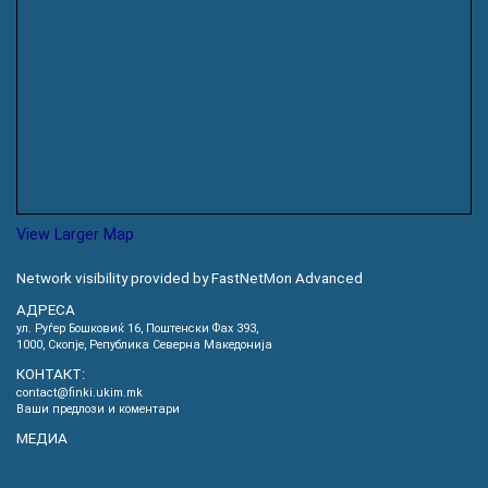
View Larger Map
Network visibility provided by FastNetMon Advanced
АДРЕСА
ул. Руѓер Бошковиќ 16, Пoштенски Фах 393,
1000, Скопје, Република Северна Македонија
КОНТАКТ:
contact@finki.ukim.mk
Ваши предлози и коментари
МЕДИА