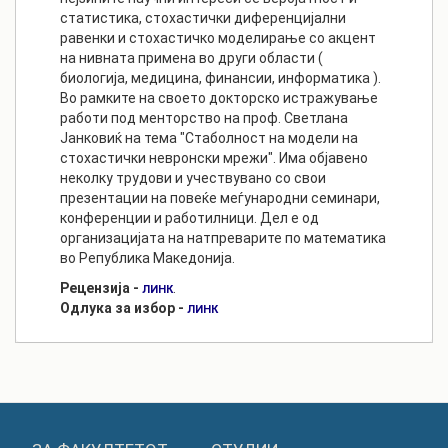
статистика, стохастички диференцијални
равенки и стохастичко моделирање со акцент
на нивната примена во други области (
биологија, медицина, финансии, информатика ).
Во рамките на своето докторско истражување
работи под менторство на проф. Светлана
Јанковиќ на тема "Стаболност на модели на
стохастички невронски мрежи". Има објавено
неколку трудови и учествувано со свои
презентации на повеќе меѓународни семинари,
конференции и работилници. Дел е од
организацијата на натпреварите по математика
во Република Македонија.
Рецензија -
.
ЛИНК
Одлука за избор -
ЛИНК