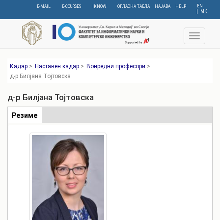
Skip
EN
E-MAIL
E-COURSES
IKNOW
ОГЛАСНА ТАБЛА
НАЈАВА
HELP
МК
to
main
content
Toggle
navigat
Кадар
>
Наставен кадар
>
Вонредни професори
>
д-р Билјана Тојтовска
д-р Билјана Тојтовска
Табови
Резиме
(active
tab)