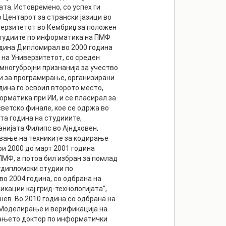
ата. Истовремено, со успех ги
о Центарот за странски јазици во
иверзитетот во Кембриџ за положен
 студиите по информатика на ПМФ
одина Дипломирал во 2000 година
 на Универзитетот, со среден
 многубројни признанија за учество
и за програмирање, организирани
дина го освоил второто место,
орматика при ИИ, и се пласирал за
ветско финале, кое се одржа во
та година на студииите,
анијата Филипс во Ајндховен,
ување на техниките за кодирање
ри 2000 до март 2001 година
ПМФ, а потоа бил избран за помлад
тдипломски студии по
во 2004 година, со одбрана на
кации кај грид-технологијата”,
шев. Во 2010 година со одбрана на
"Моделирање и верификација на
вањето доктор по информатички