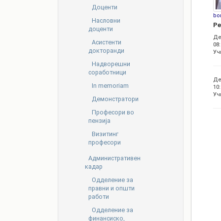
Доценти
bo
Насловни
Ре
доценти
Де
Асистенти
08:
докторанди
Уч
Надворешни
соработници
Де
In memoriam
10:
Уч
Демонстратори
Професори во
пензија
Визитинг
професори
Административен
кадар
Oдделение за
правни и општи
работи
Одделение за
финансиско,