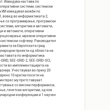
нт. Изведува настава по
оперативни системи, системски
а ИИ изведувал вежби по
, вовед во информатиката 2,
ње со програмирање, програмски
 системи, алгоритми и автомати,
ци и автомати, оперативни
процесирање, мрежни оперативни
 системски софтвер. Раководител
грамата за Европската грид
ѓународни проекти од областа на
наставата по информатика.
RID, SEE-GRID-2, SEE-GRID-SCI,
ности во имплементацијата на
онија. Учествувал во преку 20
арено 10 кратки посети на
 интерес му претставуаат
етување со високи перформанси,
е, генетски алгоритми, од кои
ѓународни конференции и 1 научен