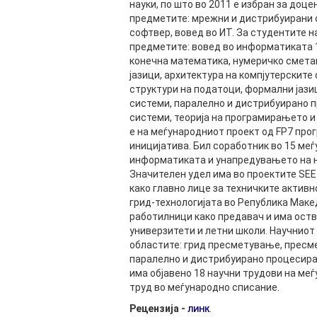
науки, по што во 2011 е избран за доце
предметите: мрежни и дистрибуирани 
софтвер, вовед во ИТ. За студентите н
предметите: вовед во информатиката 1
конечна математика, нумеричко смета
јазици, архитектура на компјутерските
структури на податоци, формални јази
системи, паралелно и дистрибуирано 
системи, теорија на програмирањето и
е на меѓународниот проект од FP7 про
иницијатива. Бил соработник во 15 ме
информатиката и унапредувањето на 
Значителен удел има во проектите SEE-G
како главно лице за техничките актив
грид-технологијата во Република Макед
работилници како предавач и има оств
универзитети и летни школи. Научниот
областите: грид пресметување, пресм
паралелно и дистрибуирано процесирањ
има објавено 18 научни трудови на ме
труд во меѓународно списание.
Рецензија -
.
ЛИНК