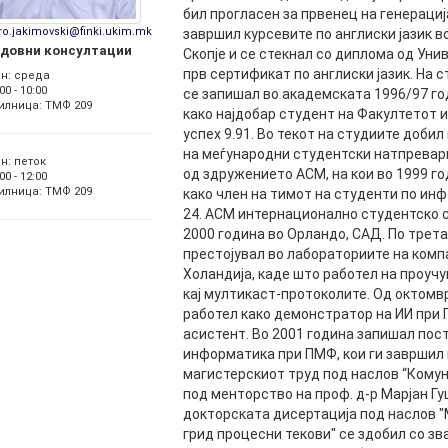
РАСПОРЕД НА
бил прогласен за првенец на генерациј
ЧАСОВИ
ro.jakimovski@finki.ukim.mk
завршил курсевите по англиски јазик в
ЛАБОРАТОРИИ
довни консултации
Скопје и се стекнал со диплома од Ун
АКАДЕМСКИ
ИЗВЕШТАИ ЗА
прв сертификат по англиски јазик. На
н: среда
КАЛЕНДАР
ФАКУЛТЕТОТ
00 - 10:00
се запишал во академската 1996/97 г
илница: ТМФ 209
како најдобар студент на Факултетот и
ОДБРАНИ
ПАРТНЕРСТВА
успех 9.91. Во текот на студиите добил
на меѓународни студентски натпревар
РЕШЕНИЈА
н: петок
ФИНКИ LIVE
од здружението ACM, на кои во 1999 го
00 - 12:00
илница: ТМФ 209
како член на тимот на студенти по инф
ДИПЛОМСКИ/
ЦЕНТРИ
24. ACM интернационално студентско с
МАГИСТЕРСКИ
2000 година во Орландо, САД. По трета
ОДБРАНИ
АЛУМНИ
престојувал во лабораториите на комп
Холандија, каде што работел на проуч
кај мултикаст-протоколите. Од октомв
работел како демонстратор на ИИ при 
асистент. Во 2001 година запишал пос
информатика при ПМФ, кои ги завршил 
магистерскиот труд под наслов “Комуни
под менторство на проф. д-р Марјан Гу
докторската дисертација под наслов 
грид процесни текови" се здобил со з