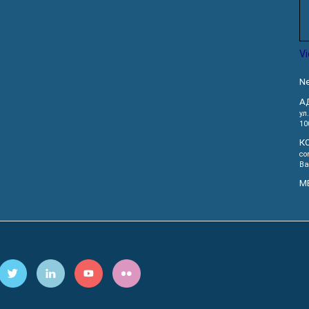
V
Ne
А
ул
10
К
co
Ва
М