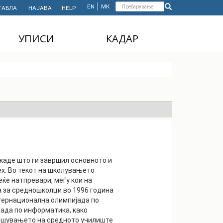
Форма
EN
МК
ТАБЛА
НАЈАВА
HELP
Пребарување
за
УПИСИ
КАДАР
пребарување
ДОДИПЛОМСКИ
НАСТАВЕН КАДАР
СТУДИИ
АДМИНИСТРАТИВЕН
МАГИСТЕРСКИ
КАДАР
СТУДИИ
ДОКТОРСКИ СТУДИИ
MASTER'S STUDIES
FOR INTERNATIONAL
STUDENTS
, каде што ги завршил основното и
х. Во текот на школувањето
еќе натпревари, меѓу кои на
 за средношколци во 1996 година
Интернационална олимпијада по
јада по информатика, како
вршувањето на средното училиште