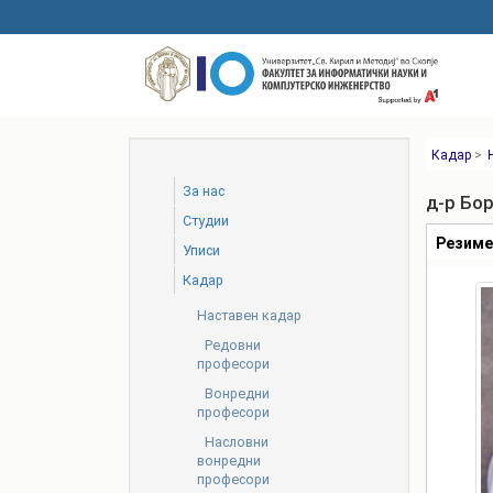
Skip
to
main
content
Кадар
>
За нас
д-р Бо
Студии
Табови
Резим
Уписи
Кадар
Наставен кадар
Редовни
професори
Вонредни
професори
Насловни
вонредни
професори