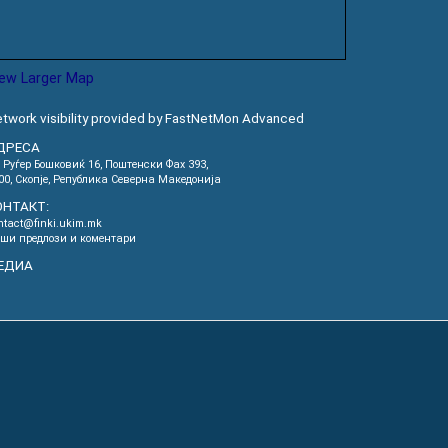
iew Larger Map
twork visibility provided by FastNetMon Advanced
ДРЕСА
. Руѓер Бошковиќ 16, Пoштенски Фах 393,
00, Скопје, Република Северна Македонија
ОНТАКТ:
ntact@finki.ukim.mk
ши предлози и коментари
ЕДИА