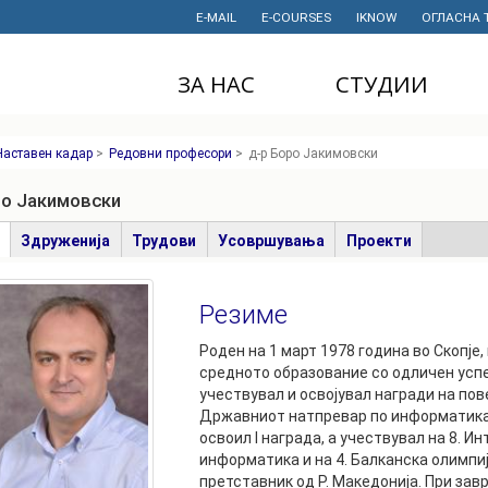
E-MAIL
E-COURSES
IKNOW
ОГЛАСНА 
ЗА НАС
СТУДИИ
ДЕКАНАТ
ДОДИПЛОМСКИ
Наставен кадар
>
Редовни професори
>
д-р Боро Јакимовски
СТУДИИ
ИНСТИТУТИ
МАГИСТЕРСКИ
ро Јакимовски
СТУДИИ
ПРАВНИ АКТИ
И ДОКУМЕНТИ
е
(active
Здруженија
Трудови
Усовршувања
Проекти
ДОКТОРСКИ
tab)
СТУДИИ
ПРОЕКТИ
Резиме
ПРОФЕСИОНАЛНИ
НАУЧНА
И СТРУЧНИ ОБУКИ
ДЕЈНОСТ
Роден на 1 март 1978 година во Скопје
средното образование со одличен успе
СТУДЕНТСКА
ФИНАНСИИ
учествувал и освојувал награди на пов
СЛУЖБА
Државниот натпревар по информатика
ИСТОРИЈАТ
освоил I награда, а учествувал на 8. 
СТУДЕНТСКИ
информатика и на 4. Балканска олимпи
ОРГАНИЗАЦИИ
ФИНКИ Е МОЈ
претставник од Р. Македонија. При за
ИЗБОР