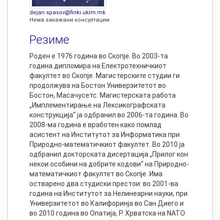
dejan.spasov@finki.ukim.mk
Нема закажани консултации
Резиме
Роден е 1976 година во Скопје. Во 2003-та
година дипломира на Електротехничкиот
факултет во Скопје. Магистерските студии ги
продолжува на Бостон Универзитетот во
Бостон, Масачусетс. Магистерската работа
„Имплементирање на Лексикографската
конструкција“ ја одбранил во 2006-та година. Во
2008-ма година е вработен како помлад
асистент на Институтот за Информатика при
Природно-математичкиот факултет. Во 2010 ја
одбранил докторската дисертација „Прилог кон
некои особини на добрите кодови“ на Природно-
математичкиот факултет во Скопје. Има
остварено два студиски престои: во 2001-ва
година на Институтот за Нелинеарни науки, при
Универзитетот во Калифоринја во Сан Диего и
во 2010 година во Опатија, Р. Хрватска на NATO