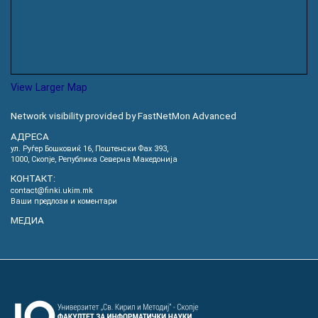
View Larger Map
Network visibility provided by FastNetMon Advanced
АДРЕСА
ул. Руѓер Бошковиќ 16, Пoштенски Фах 393,
1000, Скопје, Република Северна Македонија
КОНТАКТ:
contact@finki.ukim.mk
Ваши предлози и коментари
МЕДИА