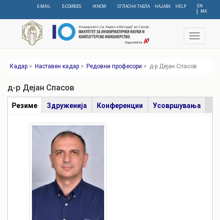
Skip
EN
E-MAIL
E-COURSES
IKNOW
ОГЛАСНА ТАБЛА
НАЈАВА
HELP
МК
to
main
content
Toggle
navigat
Кадар
>
Наставен кадар
>
Редовни професори
>
д-р Дејан Спасов
д-р Дејан Спасов
Табови
Резиме
(active
Здруженија
Конференции
Усовршувања
tab)