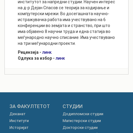
институтот за напредни студии. Научен интерес
на д-р Дејан Спасов се теорија за кодирање и
компјутерски мрежи. Во досегашната научно-
истражувачка работа има учествувано на 6
конференции во земјата и странство, при што
има објавено 8 научни труда и една статија во
меѓународно научно списание. Има учествувано
на три меѓународни проекти.
Рецензија -
.
ЛИНК
Одлука за избор -
ЛИНК
ЗА ФАКУЛТЕТОТ
СТУДИИ
Деканат
Додипломски студии
Институти
Магистерски студии
Историјат
Докторски студии