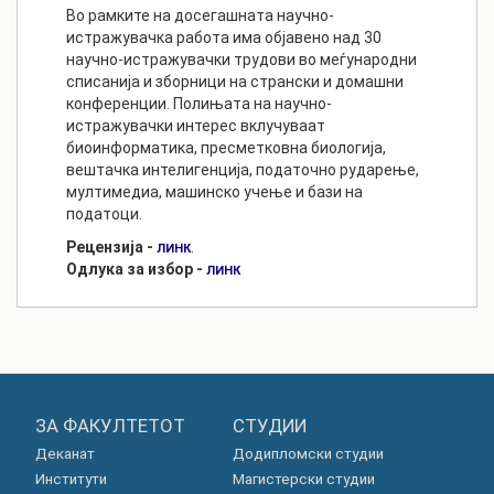
Во рамките на досегашната научно-
истражувачка работа има објавено над 30
научно-истражувачки трудови во меѓународни
списанија и зборници на странски и домашни
конференции. Полињата на научно-
истражувачки интерес вклучуваат
биоинформатика, пресметковна биологија,
вештачка интелигенција, податочно рударење,
мултимедиа, машинско учење и бази на
податоци.
Рецензија -
.
ЛИНК
Одлука за избор -
ЛИНК
ЗА ФАКУЛТЕТОТ
СТУДИИ
Деканат
Додипломски студии
Институти
Магистерски студии