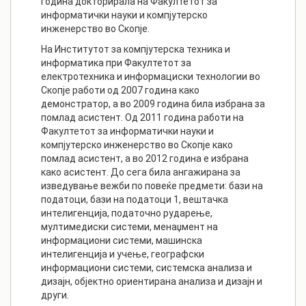
година докторирала на Факултетот за
информатички науки и компјутерско
инженерство во Скопје.
На Институтот за компјутерска техника и
информатика при Факултетот за
електротехника и информациски технологии во
Скопје работи од 2007 година како
демонстратор, а во 2009 година била избрана за
помлад асистент. Од 2011 година работи на
Факултетот за информатички науки и
компјутерско инженерство во Скопје како
помлад асистент, а во 2012 година е избрана
како асистент. До сега била ангажирана за
изведување вежби по повеќе предмети: бази на
податоци, бази на податоци 1, вештачка
интелигенција, податочно рударење,
мултимедиски системи, менаџмент на
информациони системи, машинска
интелигенција и учење, географски
информациони системи, системска анализа и
дизајн, објектно ориентирана анализа и дизајн и
други.