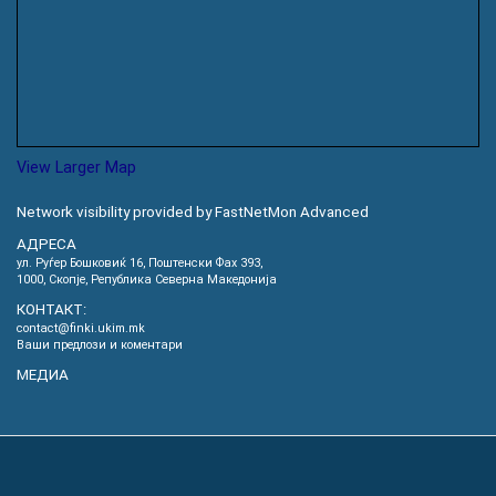
View Larger Map
Network visibility provided by FastNetMon Advanced
АДРЕСА
ул. Руѓер Бошковиќ 16, Пoштенски Фах 393,
1000, Скопје, Република Северна Македонија
КОНТАКТ:
contact@finki.ukim.mk
Ваши предлози и коментари
МЕДИА