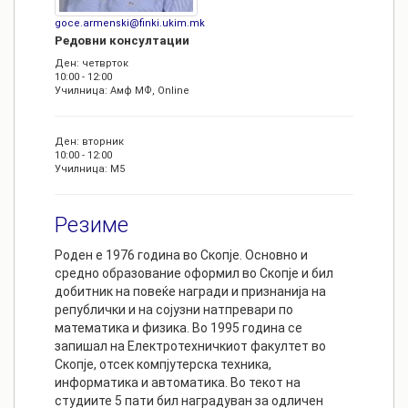
goce.armenski@finki.ukim.mk
Редовни консултации
Ден: четврток
10:00 - 12:00
Училница: Амф МФ, Online
Ден: вторник
10:00 - 12:00
Училница: M5
Резиме
Роден е 1976 година во Скопје. Основно и
средно образование оформил во Скопје и бил
добитник на повеќе награди и признанија на
републички и на сојузни натпревари по
математика и физика. Во 1995 година се
запишал на Електротехничкиот факултет во
Скопје, отсек компјутерска техника,
информатика и автоматика. Во текот на
студиите 5 пати бил наградуван за одличен