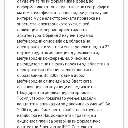
студентите по информатика и вовед во
информатиката - за студентите по географија и
математика-физика. Главно подрачје на научен
интерес му се електтронската проверка на
знаењето, електронското учење, веб-
апликациите, сервис-ориентираната
архитектура. Објавил 2 научни трудa во
меѓународни списаниja од областа на
електронското учење и електронска влада и 22
научни труда во зборници од домашни и од
меѓународни конференции. Учесник и
раковдител е на неколку проекти од областа на
електронскиот бизнис и електронското
образование. Во 2003 година добил
меѓународна стипендија од Светската
организација на научници со седиште во
Швајцарија за реализација на проектот
“Компјутерски помогнато учење, модели,
концепти и апликации за далечинско учење”. Во
2005 година бил член на работната група за
изработка на Националната стратегија и
акциониот план за развој на информатичко
општество. Членува во IEEE, Светската