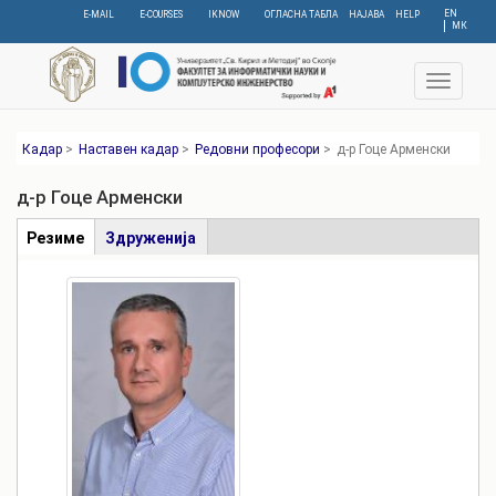
Skip
EN
E-MAIL
E-COURSES
IKNOW
ОГЛАСНА ТАБЛА
НАЈАВА
HELP
МК
to
main
content
Toggle
navigat
Кадар
>
Наставен кадар
>
Редовни професори
>
д-р Гоце Арменски
д-р Гоце Арменски
Табови
Резиме
(active
Здруженија
tab)