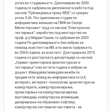
успех во студирањето. Дипломирал во 2000
година,со одбрана на дипломската работа под
наслов “Публикување преку WEB“ со среден
успех 9,36. Постдипломски студии по
информатика запишал на ПМФ во Скопје.
Магистерскиот труд со наслов “Електронско
тестирање”, изработен под менторство на
проф. д-р Марјан Гушев, го одбранил во 2003
година По дипломирањето бил избран за
помлад асистент на ИИ, а по магистрирањето,
во 2004 година, за асистент. Докторира во 2010
година со докторската дисертација со наслов
„Сервис-ориентирана архитектура во е-
тестирање“ и во истата година е избран за
доцент. Изведувал/изведува вежби по
предметите: вовед во информатиката I и II,
интернет, интернет-технологии, архитектура на
компјутерите, компјутерски мрежи,
проектирање на компјутерски мрежи,
мултимедија, компјутерски апликации,
дизајнирање на образовен софтвер,
компјутерски системи во наставата - за