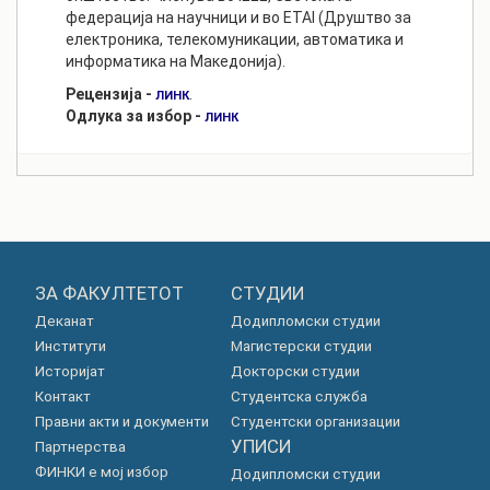
федерација на научници и во ETAI (Друштво за
електроника, телекомуникации, автоматика и
информатика на Македонија).
Рецензија -
.
ЛИНК
Одлука за избор -
ЛИНК
ЗА ФАКУЛТЕТОТ
СТУДИИ
Деканат
Додипломски студии
Институти
Магистерски студии
Историјат
Докторски студии
Контакт
Студентска служба
Правни акти и документи
Студентски организации
УПИСИ
Партнерства
ФИНКИ е мој избор
Додипломски студии