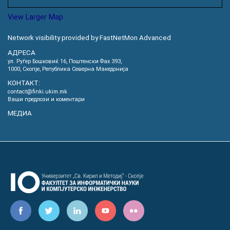
View Larger Map
Network visibility provided by FastNetMon Advanced
АДРЕСА
ул. Руѓер Бошковиќ 16, Пoштенски Фах 393,
1000, Скопје, Република Северна Македонија
КОНТАКТ:
contact@finki.ukim.mk
Ваши предлози и коментари
МЕДИА