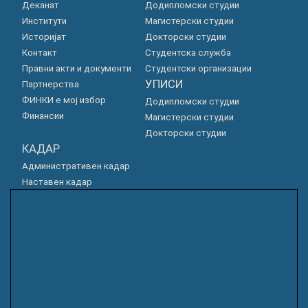
Деканат
Додипломски студии
Институти
Магистерски студии
Историјат
Докторски студии
Контакт
Студентска служба
Правни акти и документи
Студентски организации
УПИСИ
Партнерства
ФИНКИ е мој избор
Додипломски студии
Финансии
Магистерски студии
Докторски студии
КАДАР
Административен кадар
Наставен кадар