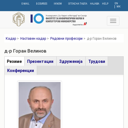
Skip
EN
E-MAIL
E-COURSES
IKNOW
ОГЛАСНА ТАБЛА
НАЈАВА
HELP
МК
to
main
content
Toggle
navigat
Кадар
>
Наставен кадар
>
Редовни професори
>
д-р Горан Велинов
д-р Горан Велинов
Табови
Резиме
(active
Презентации
Здруженија
Трудови
tab)
Конференции