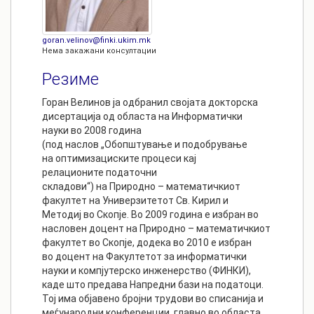
goran.velinov@finki.ukim.mk
Нема закажани консултации
Резиме
Горан Велинов ја одбранил својата докторска
дисертација од областа на Информатички
науки во 2008 година
(под наслов „Обопштување и подобрување
на оптимизациските процеси кај
релационите податочни
складови“) на Природно – математичкиот
факултет на Универзитетот Св. Кирил и
Методиј во Скопје. Во 2009 година е избран во
насловен доцент на Природно – математичкиот
факултет во Скопје, додека во 2010 е избран
во доцент на Факултетот за информатички
науки и компјутерско инженерство (ФИНКИ),
каде што предава Напредни бази на податоци.
Тој има објавено бројни трудови во списанија и
меѓународни конференции, главно во областа