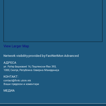
View Larger Map
Network visibility provided by FastNetMon Advanced
АДРЕСА
ул. Руѓер Бошковиќ 16, Пoштенски Фах 393,
1000, Скопје, Република Северна Македонија
КОНТАКТ:
contact@finki.ukim.mk
Ваши предлози и коментари
МЕДИА