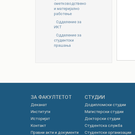
сметководствено
и материјално
работење
Одделение за
ИКТ
Одделение за
студентски
прашања
ЗА ФАКУЛТЕТОТ
СТУДИИ
Деканат
Додипломски студии
Институти
Магистерски студии
Историјат
Докторски студии
Контакт
Студентска служба
Правни акти и документи
Студентски организации