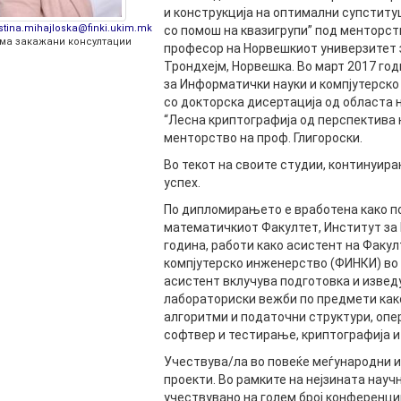
РАСПОРЕД НА
и конструкција на оптимални супститу
ЧАСОВИ
istina.mihajloska@finki.ukim.mk
со помош на квазигрупи” под менторст
ЛАБОРАТОРИИ
ма закажани консултации
професор на Норвешкиот универзитет з
АКАДЕМСКИ
ИЗВЕШТАИ ЗА
Трондхејм, Норвешка. Во март 2017 го
КАЛЕНДАР
ФАКУЛТЕТОТ
за Информатички науки и компјутерско
со докторска дисертација од областа 
ОДБРАНИ
ПАРТНЕРСТВА
“Лесна криптографија од перспектива н
менторство на проф. Глигороски.
РЕШЕНИЈА
ФИНКИ LIVE
Во текот на своите студии, континуира
ДИПЛОМСКИ/
успех.
ЦЕНТРИ
МАГИСТЕРСКИ
По дипломирањето е вработена како п
ОДБРАНИ
АЛУМНИ
математичкиот Факултет, Институт за 
година, работи како асистент на Факу
компјутерско инженерство (ФИНКИ) во С
асистент вклучува подготовка и извед
лабораториски вежби по предмети как
алгоритми и податочни структури, опе
софтвер и тестирање, криптографија 
Учествува/ла во повеќе меѓународни 
проекти. Во рамките на нејзината нау
учествувано на голем број конференци