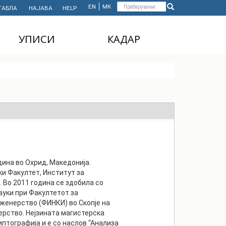
Форма
EN
МК
ТАБЛА
НАЈАВА
HELP
Пребарување
за
УПИСИ
КАДАР
пребарување
ДОДИПЛОМСКИ
НАСТАВЕН КАДАР
СТУДИИ
АДМИНИСТРАТИВЕН
МАГИСТЕРСКИ
КАДАР
СТУДИИ
ДОКТОРСКИ СТУДИИ
MASTER'S STUDIES
FOR INTERNATIONAL
STUDENTS
дина во Охрид, Македонија.
и Факултет, Институт за
. Во 2011 година се здобила со
ауки при Факултетот за
женерство (ФИНКИ) во Скопје на
рство. Нејзината магистерска
птографија и е со наслов “Анализа