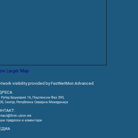
iew Larger Map
twork visibility provided by FastNetMon Advanced
ДРЕСА
. Руѓер Бошковиќ 16, Пoштенски Фах 393,
00, Скопје, Република Северна Македонија
ОНТАКТ:
ntact@finki.ukim.mk
ши предлози и коментари
ЕДИА