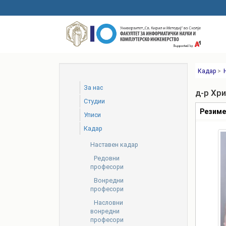
Skip
to
main
content
Кадар
>
За нас
д-р Хр
Студии
Табови
Резим
Уписи
Кадар
Наставен кадар
Редовни
професори
Вонредни
професори
Насловни
вонредни
професори