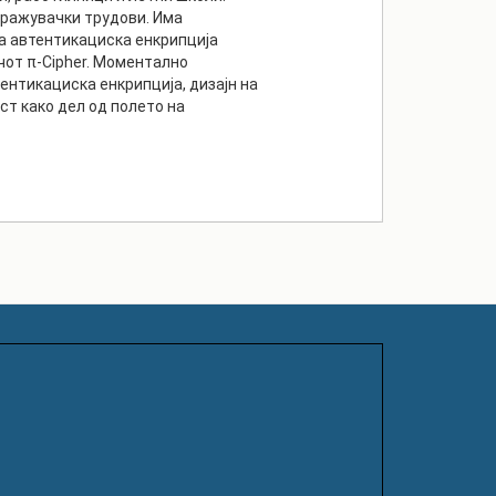
тражувачки трудови. Има
а автентикациска енкрипција
чот π-Cipher. Моментално
ентикациска енкрипција, дизајн на
т како дел од полето на