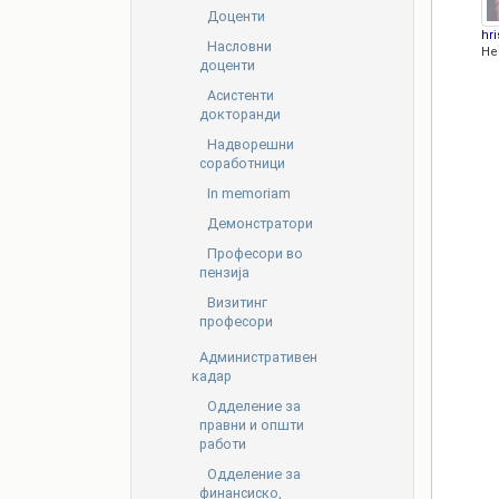
Доценти
hr
Насловни
Не
доценти
Асистенти
докторанди
Надворешни
соработници
In memoriam
Демонстратори
Професори во
пензија
Визитинг
професори
Административен
кадар
Oдделение за
правни и општи
работи
Одделение за
финансиско,