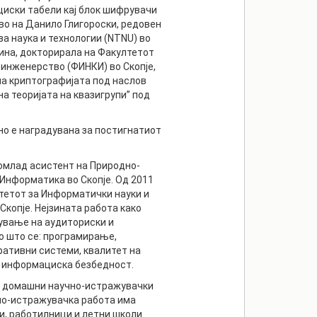
циски табели кај блок шифрувачи
во на Данило Глигороски, редовен
а наука и технологии (NTNU) во
дина, докторирала на Факултетот
 инженерство (ФИНКИ) во Скопје,
на криптографијата под наслов
а теоријата на квазигрупи” под
но е наградувана за постигнатиот
омлад асистент на Природно-
Информатика во Скопје. Од 2011
лтетот за Информатички науки и
копје. Нејзината работа како
ување на аудиториски и
о што се: програмирање,
ративни системи, квалитет на
и информациска безбедност.
и домашни научно-истражувачки
чно-истражувачка работа има
и, работилници и летни школи.