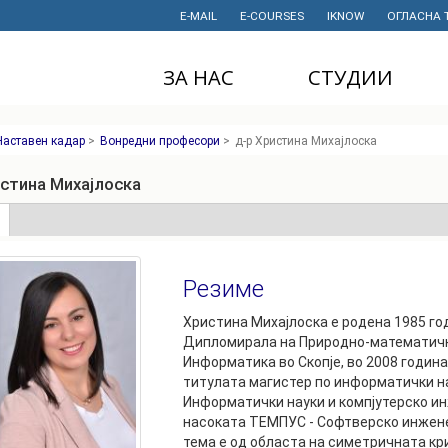
E-MAIL
E-COURSES
IKNOW
ОГЛАСНА 
ЗА НАС
СТУДИИ
ДЕКАНАТ
ДОДИПЛОМСКИ
Наставен кадар
>
Вонредни професори
>
д-р Христина Михајлоска
СТУДИИ
ИНСТИТУТИ
МАГИСТЕРСКИ
истина Михајлоска
СТУДИИ
ПРАВНИ АКТИ
И ДОКУМЕНТИ
е
(active
ДОКТОРСКИ
tab)
СТУДИИ
ПРОЕКТИ
Резиме
ПРОФЕСИОНАЛНИ
НАУЧНА
И СТРУЧНИ ОБУКИ
ДЕЈНОСТ
Христина Михајлоска е родена 1985 го
Дипломирала на Природно-математичк
СТУДЕНТСКА
ФИНАНСИИ
Информатика во Скопје, во 2008 година
СЛУЖБА
титулата магистер по информатички н
ИСТОРИЈАТ
Информатички науки и компјутерско ин
СТУДЕНТСКИ
насоката ТЕМПУС - Софтверско инжене
ОРГАНИЗАЦИИ
ФИНКИ Е МОЈ
тема е од областа на симетричната кри
ИЗБОР