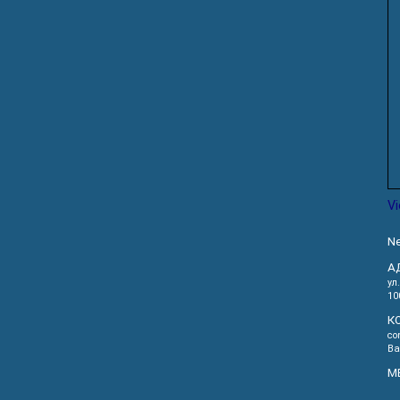
V
Ne
А
ул
10
К
co
Ва
М