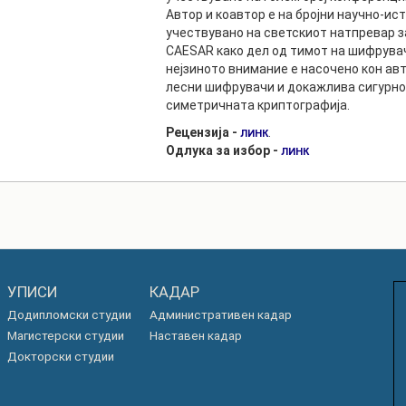
Автор и коавтор е на бројни научно-ис
учествувано на светскиот натпревар з
CAESAR како дел од тимот на шифрува
нејзиното внимание е насочено кон авт
лесни шифрувачи и докажлива сигурнос
симетричната криптографија.
Рецензија -
.
ЛИНК
Одлука за избор -
ЛИНК
УПИСИ
КАДАР
Додипломски студии
Административен кадар
Магистерски студии
Наставен кадар
Докторски студии