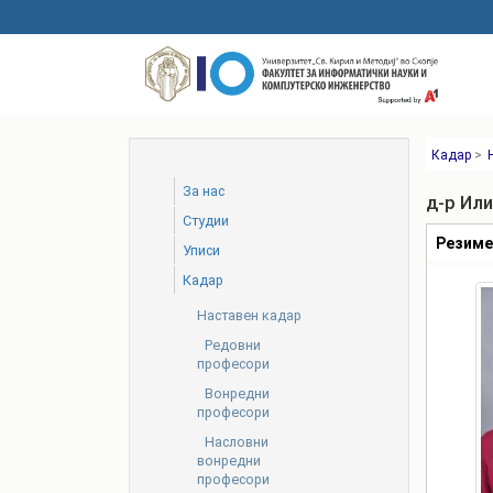
Skip
to
main
content
Кадар
>
За нас
д-р Ил
Студии
Табови
Резим
Уписи
Кадар
Наставен кадар
Редовни
професори
Вонредни
професори
Насловни
вонредни
професори