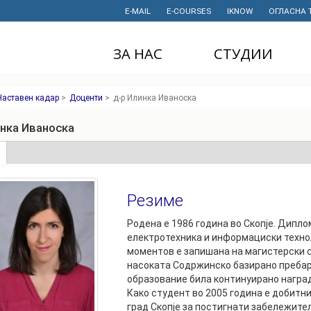
E-MAIL
E-COURSES
IKNOW
ОГЛАСНА 
ЗА НАС
СТУДИИ
ДЕКАНАТ
ДОДИПЛОМСКИ
Наставен кадар
>
Доценти
>
д-р Илинка Иваноска
СТУДИИ
ИНСТИТУТИ
МАГИСТЕРСКИ
инка Иваноска
СТУДИИ
ПРАВНИ АКТИ
И ДОКУМЕНТИ
е
(active
ДОКТОРСКИ
tab)
СТУДИИ
ПРОЕКТИ
Резиме
ПРОФЕСИОНАЛНИ
НАУЧНА
И СТРУЧНИ ОБУКИ
ДЕЈНОСТ
Родена е 1986 година во Скопје. Дипл
електротехника и информациски техноло
СТУДЕНТСКА
ФИНАНСИИ
моментов е запишана на магистерски с
СЛУЖБА
насоката Содржинско базирано пребар
ИСТОРИЈАТ
образование била континуирано награ
СТУДЕНТСКИ
Како студент во 2005 година е добитни
ОРГАНИЗАЦИИ
ФИНКИ Е МОЈ
град Скопје за постигнати забележите
ИЗБОР