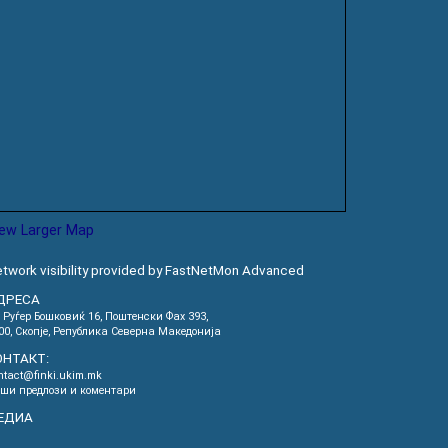
iew Larger Map
twork visibility provided by FastNetMon Advanced
ДРЕСА
. Руѓер Бошковиќ 16, Пoштенски Фах 393,
00, Скопје, Република Северна Македонија
ОНТАКТ:
ntact@finki.ukim.mk
ши предлози и коментари
ЕДИА