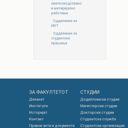
сметководствено
и материјално
работење
Одделение за
ИКТ
Одделение за
студентски
прашања
ЗА ФАКУЛТЕТОТ
СТУДИИ
Деканат
Додипломски студии
Институти
Магистерски студии
Историјат
Докторски студии
Контакт
Студентска служба
Правни акти и документи
Студентски организации