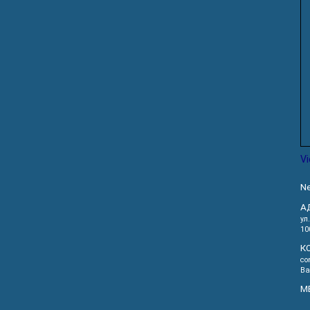
V
Ne
А
ул
10
К
co
Ва
М