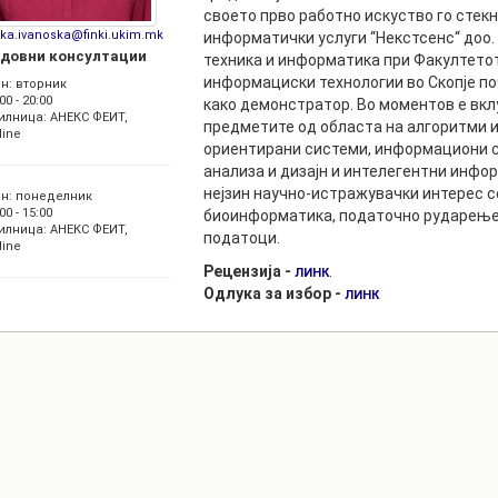
РАСПОРЕД НА
своето прво работно искуство го стек
ЧАСОВИ
inka.ivanoska@finki.ukim.mk
информатички услуги “Некстсенс“ доо.
ЛАБОРАТОРИИ
довни консултации
техника и информатика при Факултетот
АКАДЕМСКИ
ИЗВЕШТАИ ЗА
информациски технологии во Скопје по
н: вторник
КАЛЕНДАР
ФАКУЛТЕТОТ
00 - 20:00
како демонстратор. Во моментов е вк
илница: АНЕКС ФЕИТ,
предметите од областа на алгоритми и
line
ОДБРАНИ
ПАРТНЕРСТВА
ориентирани системи, информациони с
анализа и дизајн и интелегентни инфо
РЕШЕНИЈА
ФИНКИ LIVE
нејзин научно-истражувачки интерес с
н: понеделник
00 - 15:00
биоинформатика, податочно рударење,
ДИПЛОМСКИ/
ЦЕНТРИ
илница: АНЕКС ФЕИТ,
податоци.
МАГИСТЕРСКИ
line
ОДБРАНИ
АЛУМНИ
Рецензија -
.
ЛИНК
Одлука за избор -
ЛИНК