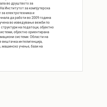
нала во друштвото за
 На Институтот за компјутерска
 за електротехника и
чнала да работи во 2009 година
лучена во изведување вежби по
 структури на податоци, објектно
истеми, објектно ориентирана
рмациони системи. Области на
е вештачка интелигенција,
 машинско учење, бази на