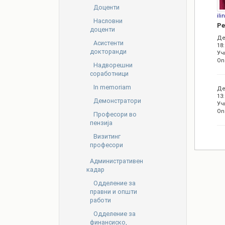
Доценти
il
Насловни
Ре
доценти
Де
Асистенти
18:
докторанди
Уч
On
Надворешни
соработници
In memoriam
Де
13:
Демонстратори
Уч
On
Професори во
пензија
Визитинг
професори
Административен
кадар
Oдделение за
правни и општи
работи
Одделение за
финансиско,