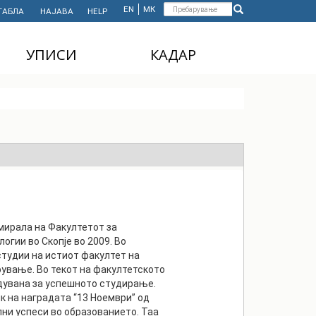
Форма
EN
МК
ТАБЛА
НАЈАВА
HELP
Пребарување
за
УПИСИ
КАДАР
пребарување
ДОДИПЛОМСКИ
НАСТАВЕН КАДАР
СТУДИИ
АДМИНИСТРАТИВЕН
МАГИСТЕРСКИ
КАДАР
СТУДИИ
ДОКТОРСКИ СТУДИИ
MASTER'S STUDIES
FOR INTERNATIONAL
STUDENTS
омирала на Факултетот за
гии во Скопје во 2009. Во
тудии на истиот факултет на
ување. Во текот на факултетското
дувана за успешното студирање.
к на наградата “13 Ноември” од
лни успеси во образованието. Таа