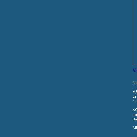
V
Ne
А
ул
10
К
co
Ва
М