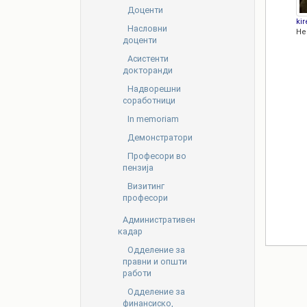
Доценти
kir
Насловни
Не
доценти
Асистенти
докторанди
Надворешни
соработници
In memoriam
Демонстратори
Професори во
пензија
Визитинг
професори
Административен
кадар
Oдделение за
правни и општи
работи
Одделение за
финансиско,