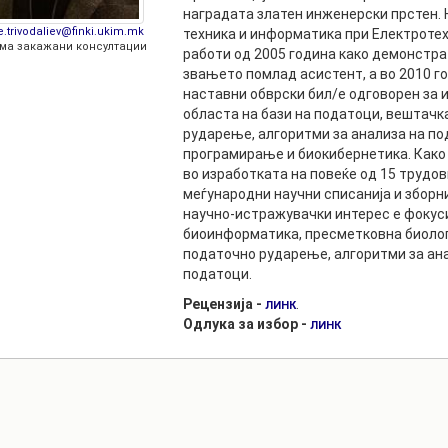
РАСПОРЕД НА
наградата златен инженерски прстен. 
ЧАСОВИ
e.trivodaliev@finki.ukim.mk
техника и информатика при Електротех
ЛАБОРАТОРИИ
ма закажани консултации
работи од 2005 година како демонстрат
АКАДЕМСКИ
ИЗВЕШТАИ ЗА
звањето помлад асистент, а во 2010 г
КАЛЕНДАР
ФАКУЛТЕТОТ
наставни обврски бил/е одговорен за
областа на бази на податоци, вештачк
ОДБРАНИ
ПАРТНЕРСТВА
рударење, алгоритми за анализа на по
програмирање и биокибернетика. Како
РЕШЕНИЈА
ФИНКИ LIVE
во изработката на повеќе од 15 трудо
меѓународни научни списанија и зборн
ДИПЛОМСКИ/
ЦЕНТРИ
научно-истражувачки интерес е фокуси
МАГИСТЕРСКИ
биоинформатика, пресметковна биологи
ОДБРАНИ
АЛУМНИ
податочно рударење, алгоритми за ана
податоци.
Рецензија -
.
ЛИНК
Одлука за избор -
ЛИНК