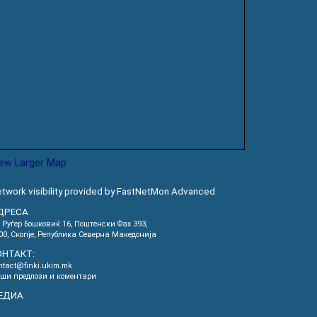
iew Larger Map
twork visibility provided by FastNetMon Advanced
ДРЕСА
. Руѓер Бошковиќ 16, Пoштенски Фах 393,
00, Скопје, Република Северна Македонија
ОНТАКТ:
ntact@finki.ukim.mk
ши предлози и коментари
ЕДИА