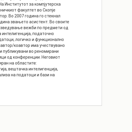
На Институтот за компјутерска
ничкиот факултет во Скопје
ор. Во 2007 година го стекнал
одина звањето асистент. Во своите
 изведување вежби по предмети од
а интелигенција, податочно
датоци, логичко и функционално
 автор/коавтор има учествувано
ви публикувани во реномирани
ици од конференции. Неговиот
ран на областите:
ја, вештачка интелигенција,
лиза на податоци и бази на