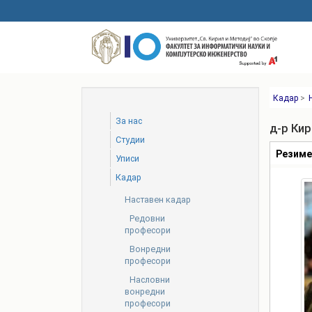
Skip
to
main
content
Кадар
>
За нас
д-р Ки
Студии
Табови
Резим
Уписи
Кадар
Наставен кадар
Редовни
професори
Вонредни
професори
Насловни
вонредни
професори