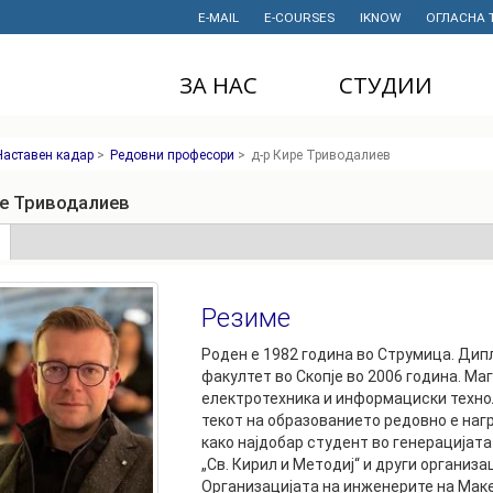
E-MAIL
E-COURSES
IKNOW
ОГЛАСНА 
ЗА НАС
СТУДИИ
ДЕКАНАТ
ДОДИПЛОМСКИ
Наставен кадар
>
Редовни професори
>
д-р Кире Триводалиев
СТУДИИ
ИНСТИТУТИ
МАГИСТЕРСКИ
ре Триводалиев
СТУДИИ
ПРАВНИ АКТИ
И ДОКУМЕНТИ
е
(active
ДОКТОРСКИ
tab)
СТУДИИ
ПРОЕКТИ
Резиме
ПРОФЕСИОНАЛНИ
НАУЧНА
И СТРУЧНИ ОБУКИ
ДЕЈНОСТ
Роден е 1982 година во Струмица. Ди
факултет во Скопје во 2006 година. Ма
СТУДЕНТСКА
ФИНАНСИИ
електротехника и информациски техноло
СЛУЖБА
текот на образованието редовно е наг
ИСТОРИЈАТ
како најдобар студент во генерацијата
СТУДЕНТСКИ
„Св. Кирил и Методиј“ и други организа
ОРГАНИЗАЦИИ
ФИНКИ Е МОЈ
Организацијата на инженерите на Макед
ИЗБОР