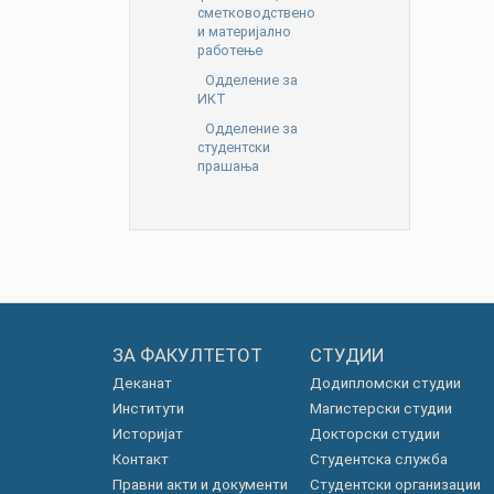
сметководствено
и материјално
работење
Одделение за
ИКТ
Одделение за
студентски
прашања
ЗА ФАКУЛТЕТОТ
СТУДИИ
Деканат
Додипломски студии
Институти
Магистерски студии
Историјат
Докторски студии
Контакт
Студентска служба
Правни акти и документи
Студентски организации