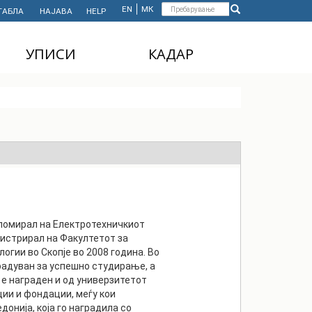
Форма
EN
МК
ТАБЛА
НАЈАВА
HELP
Пребарување
за
УПИСИ
КАДАР
пребарување
ДОДИПЛОМСКИ
НАСТАВЕН КАДАР
СТУДИИ
АДМИНИСТРАТИВЕН
МАГИСТЕРСКИ
КАДАР
СТУДИИ
ДОКТОРСКИ СТУДИИ
MASTER'S STUDIES
FOR INTERNATIONAL
STUDENTS
пломирал на Електротехничкиот
гистрирал на Факултетот за
гии во Скопје во 2008 година. Во
радуван за успешно студирање, а
 е награден и од универзитетот
ции и фондации, меѓу кои
онија, која го наградила со