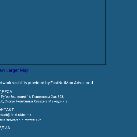
iew Larger Map
twork visibility provided by FastNetMon Advanced
ДРЕСА
. Руѓер Бошковиќ 16, Пoштенски Фах 393,
00, Скопје, Република Северна Македонија
ОНТАКТ:
ntact@finki.ukim.mk
ши предлози и коментари
ЕДИА