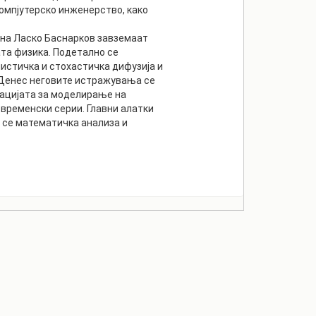
омпјутерско инженерство, како
 на Ласко Баснарков завземаат
та физика. Подетално се
истичка и стохастичка дифузија и
 Денес неговите истражувања се
зацијата за моделирање на
временски серии. Главни алатки
 се математичка анализа и