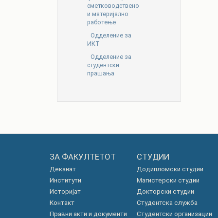
сметководствено
и материјално
работење
Одделение за
ИКТ
Одделение за
студентски
прашања
ЗА ФАКУЛТЕТОТ
СТУДИИ
Деканат
Додипломски студии
Институти
Магистерски студии
Историјат
Докторски студии
Контакт
Студентска служба
Правни акти и документи
Студентски организации