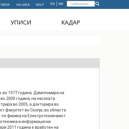
Форма
EN
МК
ТАБЛА
НАЈАВА
HELP
Пребарување
за
УПИСИ
КАДАР
пребарување
ДОДИПЛОМСКИ
НАСТАВЕН КАДАР
СТУДИИ
АДМИНИСТРАТИВЕН
МАГИСТЕРСКИ
КАДАР
СТУДИИ
ДОКТОРСКИ СТУДИИ
MASTER'S STUDIES
FOR INTERNATIONAL
STUDENTS
, во 1977 година. Димпломира на
во 2000 година, на насоката
трира во 2005, а докторира во
т факултет во Скопје, во областа
т по физика на Електротехничкиот
ротехника и информациски
ври 2011 година е вработен на