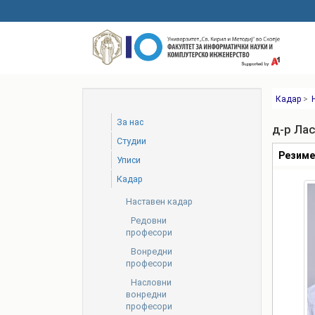
Skip
to
main
content
Кадар
>
За нас
д-р Ла
Студии
Табови
Резим
Уписи
Кадар
Наставен кадар
Редовни
професори
Вонредни
професори
Насловни
вонредни
професори