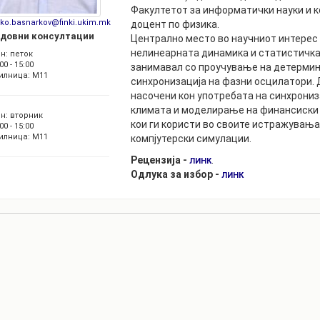
РАСПОРЕД НА
Факултетот за информатички науки и к
ЧАСОВИ
sko.basnarkov@finki.ukim.mk
доцент по физика.
ЛАБОРАТОРИИ
довни консултации
Централно место во научниот интерес
АКАДЕМСКИ
ИЗВЕШТАИ ЗА
нелинеарната динамика и статистичка
н: петок
КАЛЕНДАР
ФАКУЛТЕТОТ
00 - 15:00
занимавал со проучување на детермин
илница: M11
синхронизација на фазни осцилатори.
ОДБРАНИ
ПАРТНЕРСТВА
насочени кон употребата на синхрони
климата и моделирање на финансиски 
РЕШЕНИЈА
н: вторник
ФИНКИ LIVE
кои ги користи во своите истражувања
00 - 15:00
илница: M11
компјутерски симулации.
ДИПЛОМСКИ/
ЦЕНТРИ
МАГИСТЕРСКИ
Рецензија -
.
ЛИНК
ОДБРАНИ
АЛУМНИ
Одлука за избор -
ЛИНК