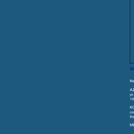
V
Ne
А
ул
10
К
co
Ва
М