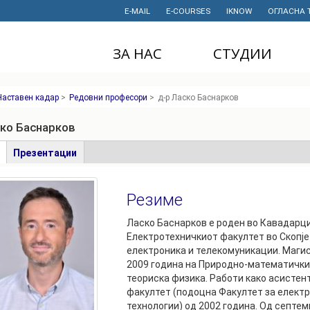
E-MAIL
E-COURSES
IKNOW
ОГЛАСНА 
ЗА НАС
СТУДИИ
ДЕКАНАТ
ДОДИПЛОМСКИ
Наставен кадар
>
Редовни професори
>
д-р Ласко Баснарков
СТУДИИ
ИНСТИТУТИ
МАГИСТЕРСКИ
ско Баснарков
СТУДИИ
ПРАВНИ АКТИ
И ДОКУМЕНТИ
е
(active
Презентации
ДОКТОРСКИ
tab)
СТУДИИ
ПРОЕКТИ
Резиме
ПРОФЕСИОНАЛНИ
НАУЧНА
И СТРУЧНИ ОБУКИ
ДЕЈНОСТ
Ласко Баснарков е роден во Кавадарци
Електротехничкиот факултет во Скопје 
СТУДЕНТСКА
ФИНАНСИИ
електроника и телекомуникации. Магис
СЛУЖБА
2009 година на Природно-математичкио
ИСТОРИЈАТ
теориска физика. Работи како асистен
СТУДЕНТСКИ
факултет (подоцна Факултет за елект
ОРГАНИЗАЦИИ
ФИНКИ Е МОЈ
технологии) од 2002 година. Од септем
ИЗБОР