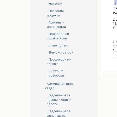
Доценти
la
Насловни
Ре
доценти
Де
Асистенти
13:
докторанди
Уч
Надворешни
соработници
Де
In memoriam
13:
Уч
Демонстратори
Професори во
пензија
Визитинг
професори
Административен
кадар
Oдделение за
правни и општи
работи
Одделение за
финансиско,