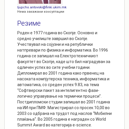
ljupcho.antovski@finki.ukim.mk
Нема закажани консултации
Резиме
Роден e 1977 година во Скопје. Основно и
средно училиште завршил во Скопје.
Учествувал на сојузни и на републички
натпревари по физика и информатика. Во 1996
година се запишал на Електротехничкиот
факултет во Скопје, каде што бил наградуван за
одличен успех во сите учебни години.
Дипломирал во 2001 година како првенец на
насоката компјутерска техника, информатика и
автоматика, со среден успех 9.83, на тема
“Софтверски пакет за интелигентно фази-
логичко управување на термички процеси”.
Постдипломски студии запишал во 2001 година
на ИИ при ПМФ. Магистрирал со просек 10,00 во
2003 со одбрана на трудот под наслов “Мобилни
плаќања“. Во 2005 година е награден со World
Summit Award во категорија e-science.