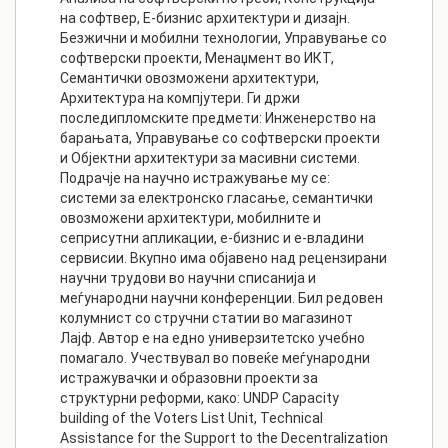
на софтвер, Е-бизнис архитектури и дизајн.
Безжични и мобилни технологии, Управување со
софтверски проекти, Менаџмент во ИКТ,
Семантички овозможени архитектури,
Архитектура на компјутери. Ги држи
последипломските предмети: Инженерство на
барањата, Управување со софтверски проекти
и Објектни архитектури за масивни системи.
Подрачје на научно истражување му се:
системи за електронско гласање, семантички
овозможени архитектури, мобилните и
сеприсутни апликации, е-бизнис и е-владини
сервисии. Вкупно има објавено над рецензирани
научни трудови во научни списанија и
меѓународни научни конференции. Бил редовен
колумнист со стручни статии во магазинот
Лајф. Автор е на едно универзитетско учебно
помагало. Учествувал во повеќе меѓународни
истражувачки и образовни проекти за
структурни реформи, како: UNDP Capacity
building of the Voters List Unit, Technical
Assistance for the Support to the Decentralization