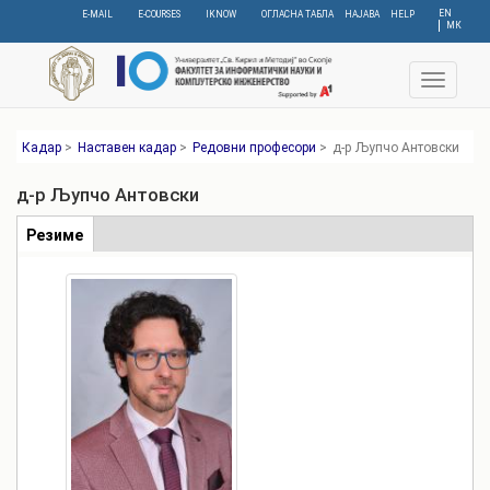
Skip
EN
E-MAIL
E-COURSES
IKNOW
ОГЛАСНА ТАБЛА
НАЈАВА
HELP
МК
to
main
content
Toggle
navigat
Кадар
>
Наставен кадар
>
Редовни професори
>
д-р Љупчо Антовски
д-р Љупчо Антовски
Табови
Резиме
(active
tab)