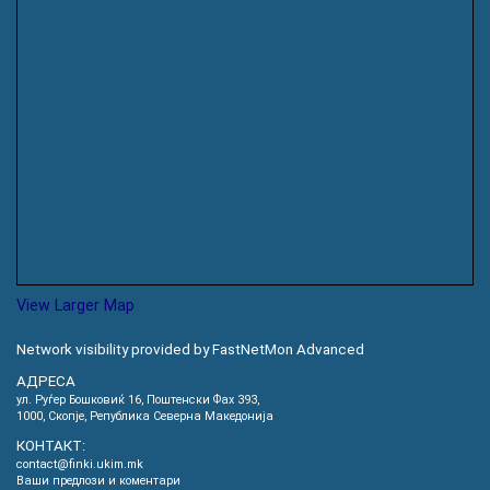
View Larger Map
Network visibility provided by FastNetMon Advanced
АДРЕСА
ул. Руѓер Бошковиќ 16, Пoштенски Фах 393,
1000, Скопје, Република Северна Македонија
КОНТАКТ:
contact@finki.ukim.mk
Ваши предлози и коментари