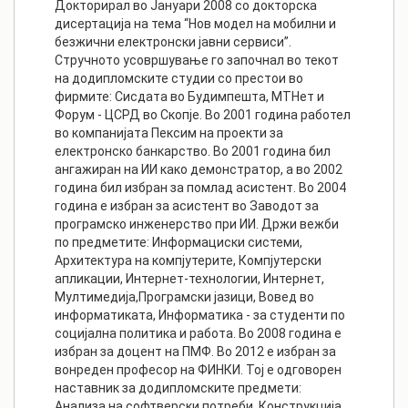
Докторирал во Јануари 2008 со докторска
дисертација на тема “Нов модел на мобилни и
безжични електронски јавни сервиси”.
Стручното усовршување го започнал во текот
на додипломските студии со престои во
фирмите: Сисдата во Будимпешта, МТНет и
Форум - ЦСРД во Скопје. Во 2001 година работел
во компанијата Пексим на проекти за
електронско банкарство. Во 2001 година бил
ангажиран на ИИ како демонстратор, а во 2002
година бил избран за помлад асистент. Во 2004
година е избран за асистент во Заводот за
програмско инженерство при ИИ. Држи вежби
по предметите: Информациски системи,
Архитектура на компјутерите, Компјутерски
апликации, Интернет-технологии, Интернет,
Мултимедија,Програмски јазици, Вовед во
информатиката, Информатика - за студенти по
социјална политика и работа. Во 2008 година е
избран за доцент на ПМФ. Во 2012 е избран за
вонреден професор на ФИНКИ. Тој е одговорен
наставник за додипломските предмети:
Анализа на софтверски потреби, Конструкција