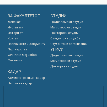
ЗА ФАКУЛТЕТОТ
СТУДИИ
Деканат
Додипломски студии
Институти
Магистерски студии
Историјат
Докторски студии
Контакт
Студентска служба
Правни акти и документи
Студентски организации
УПИСИ
Партнерства
ФИНКИ е мој избор
Додипломски студии
Финансии
Магистерски студии
Докторски студии
КАДАР
Административен кадар
Наставен кадар