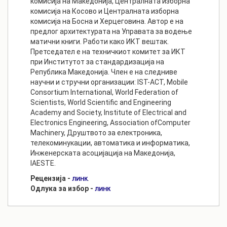
комисија на Македонија, Централната изборна
комисија на Косово и Централната изборна
комисија на Босна и Херцеговина. Автор е на
предлог архитектурата на Управата за водење
матични книги. Работи како ИКТ вештак.
Претседател е на техничкиот комитет за ИКТ
при Институтот за стандардизација на
Република Македонија. Член е на следниве
научни и стручни организации: IST-ACT, Mobile
Consortium International, World Federation of
Scientists, World Scientific and Engineering
Academy and Society, Institute of Electrical and
Electronics Engineering, Association ofComputer
Machinery, Друштвото за електроника,
телекоминукации, автоматика и информатика,
Инженерската асоцијација на Македонија,
IAESTE.
Рецензија -
.
ЛИНК
Одлука за избор -
ЛИНК