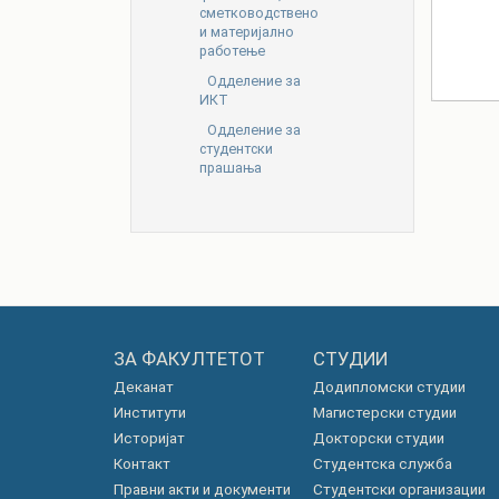
сметководствено
и материјално
работење
Одделение за
ИКТ
Одделение за
студентски
прашања
ЗА ФАКУЛТЕТОТ
СТУДИИ
Деканат
Додипломски студии
Институти
Магистерски студии
Историјат
Докторски студии
Контакт
Студентска служба
Правни акти и документи
Студентски организации