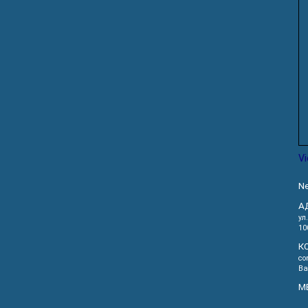
V
Ne
А
ул
10
К
co
Ва
М