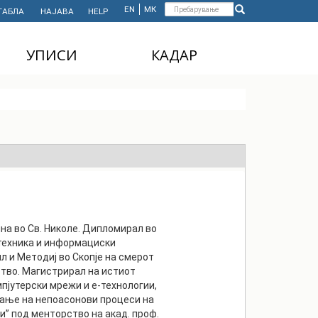
Форма
EN
МК
ТАБЛА
НАЈАВА
HELP
Пребарување
за
УПИСИ
КАДАР
пребарување
ДОДИПЛОМСКИ
НАСТАВЕН КАДАР
СТУДИИ
АДМИНИСТРАТИВЕН
МАГИСТЕРСКИ
КАДАР
СТУДИИ
ДОКТОРСКИ СТУДИИ
MASTER'S STUDIES
FOR INTERNATIONAL
STUDENTS
на во Св. Николе. Дипломирал во
отехника и информациски
л и Методиј во Скопје на смерот
тво. Магистрирал на истиот
пјутерски мрежи и е-технологии,
рање на непоасонови процеси на
” под менторство на акад. проф.