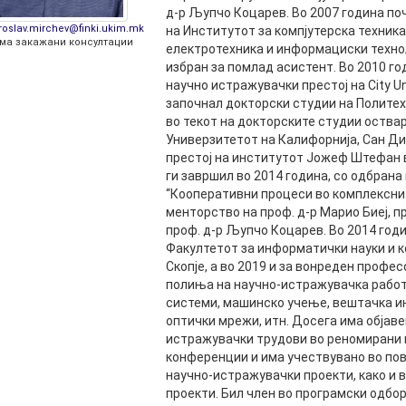
РАСПОРЕД НА
д-р Љупчо Коцарев. Во 2007 година по
ЧАСОВИ
roslav.mirchev@finki.ukim.mk
на Институтот за компјутерска техник
ЛАБОРАТОРИИ
ма закажани консултации
електротехника и информациски техноло
АКАДЕМСКИ
ИЗВЕШТАИ ЗА
избран за помлад асистент. Во 2010 го
КАЛЕНДАР
ФАКУЛТЕТОТ
научно истражувачки престој на City Uni
започнал докторски студии на Политех
ОДБРАНИ
ПАРТНЕРСТВА
во текот на докторските студии оства
Универзитетот на Калифорнија, Сан Д
РЕШЕНИЈА
ФИНКИ LIVE
престој на институтот Јожеф Штефан
ги завршил во 2014 година, со одбрана
ДИПЛОМСКИ/
ЦЕНТРИ
“Кооперативни процеси во комплексни
МАГИСТЕРСКИ
менторство на проф. д-р Марио Биеј, п
ОДБРАНИ
АЛУМНИ
проф. д-р Љупчо Коцарев. Во 2014 годи
Факултетот за информатички науки и 
Скопје, а во 2019 и за вонреден профе
полиња на научно-истражувачка работ
системи, машинско учење, вештачка ин
оптички мрежи, итн. Досега има објаве
истражувачки трудови во реномирани 
конференции и има учествувано во по
научно-истражувачки проекти, како и 
проекти. Бил член во програмски одбо