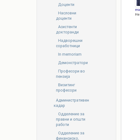
Доценти
mi
Насловни
Не
доценти
Асистенти
докторанди
Надворешни
соработници
In memoriam
Демонстратори
Професори во
пензија
Визитинг
професори
Административен
кадар
Oдделение за
правни и општи
работи
Одделение за
финансиско,