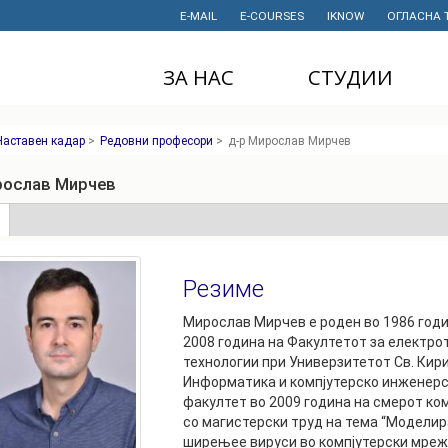
E-MAIL
E-COURSES
IKNOW
ОГЛАСНА 
ЗА НАС
СТУДИИ
ДЕКАНАТ
ДОДИПЛОМСКИ
Наставен кадар
>
Редовни професори
>
д-р Мирослав Мирчев
СТУДИИ
ИНСТИТУТИ
МАГИСТЕРСКИ
рослав Мирчев
СТУДИИ
ПРАВНИ АКТИ
И ДОКУМЕНТИ
е
(active
ДОКТОРСКИ
tab)
СТУДИИ
ПРОЕКТИ
Резиме
ПРОФЕСИОНАЛНИ
НАУЧНА
И СТРУЧНИ ОБУКИ
ДЕЈНОСТ
Мирослав Мирчев е роден во 1986 годи
2008 година на Факултетот за електр
СТУДЕНТСКА
ФИНАНСИИ
технологии при Универзитетот Св. Кири
СЛУЖБА
Информатика и компјутерско инженерс
ИСТОРИЈАТ
факултет во 2009 година на смерот ком
СТУДЕНТСКИ
со магистерски труд на тема “Модели
ОРГАНИЗАЦИИ
ФИНКИ Е МОЈ
ширењее вируси во компјутерски мрежи
ИЗБОР