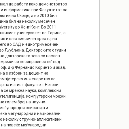
чнал да работи како демонстратор
а и информатика при Факултетот за
гии во Скопје, а во 2010 бил
дина бил на неколку месечен
versity во Хонг Конг. Во 2011
ничкиот универзитет во Торино, а
рил и шестмесечен престој на
иего во САД и еднотримесечен
 во Љубљана. Докторските студии
 на докторската теза со наслов
 мрежи со несовршености” под
роф. д-р Фернандо Коринто и акад.
на е избран за доцент на
компјутерско инженерство во
сор на истиот факултет. Негови
а се мрежна наука, комплексни
телигенција, компјутерски мрежи,
но голем број на научно-
меѓународни списанија и
веќе меѓународни и национални
во неколку стручно-апликативни
р на повеќе меѓународни