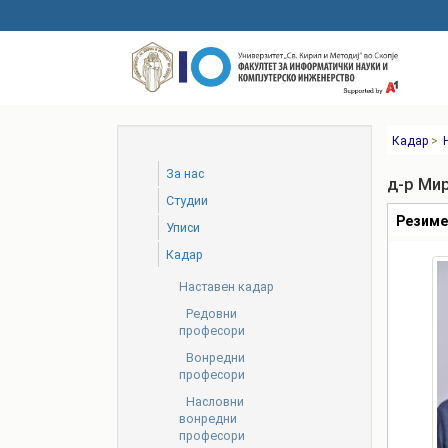
Skip
to
main
content
Кадар
>
За нас
д-р Ми
Студии
Табови
Резим
Уписи
Кадар
Наставен кадар
Редовни
професори
Вонредни
професори
Насловни
вонредни
професори