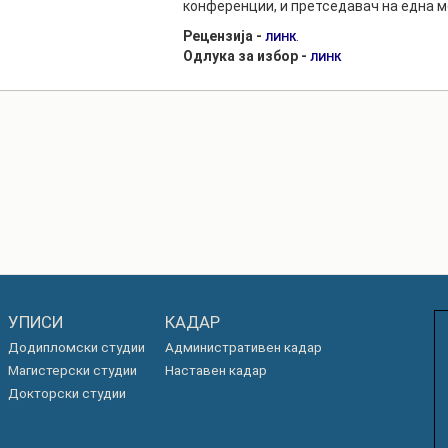
конференции, и претседавач на една м
Рецензија -
.
ЛИНК
Одлука за избор -
ЛИНК
УПИСИ
КАДАР
Додипломски студии
Административен кадар
Магистерски студии
Наставен кадар
Докторски студии