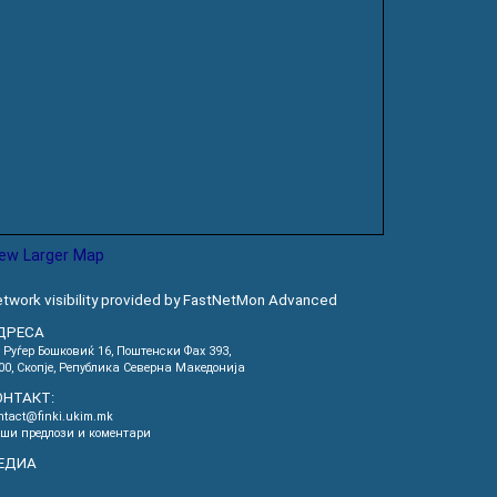
iew Larger Map
twork visibility provided by FastNetMon Advanced
ДРЕСА
. Руѓер Бошковиќ 16, Пoштенски Фах 393,
00, Скопје, Република Северна Македонија
ОНТАКТ:
ntact@finki.ukim.mk
ши предлози и коментари
ЕДИА