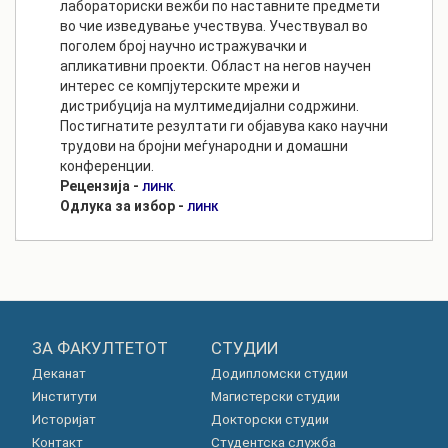
лабораториски вежби по наставните предмети
во чие изведување учествува. Учествувал во
поголем број научно истражувачки и
апликативни проекти. Област на негов научен
интерес се компјутерските мрежи и
дистрибуција на мултимедијални содржини.
Постигнатите резултати ги објавува како научни
трудови на бројни меѓународни и домашни
конференции.
Рецензија -
.
ЛИНК
Одлука за избор -
ЛИНК
ЗА ФАКУЛТЕТОТ
СТУДИИ
Деканат
Додипломски студии
Институти
Магистерски студии
Историјат
Докторски студии
Контакт
Студентска служба