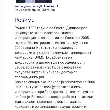
sasho.gramatikov@finki.ukim.mk
Нема закажани консултации
Резиме
Роден е 1982 година во Скопје. Дипломирал
на Факултетот за електротехника и
информациски технологии во Скопје во 2005
година. Магистрирал на истиот факлутет во
2009 година. Истата година запишува
докторски студии на Tехничкиот универзитет
на Мадрид (UPM). По одбраната на
докротрската дисертација со оценка Cum
Laude, во декември 2013, се стекнува со
титулата интернационален доктор по
телекомуникации.
Својата академска кариера ја започнува во 2006
на Институтот за компјутерска техника и
информатика при Електротехничкиот факултет
во Скопје. Во текот на својот работен ангажман
дал значаен придонес во осмислување,
креирање и организација на аудиториски и