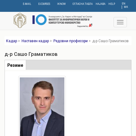
Skip
EN
E-MAIL
E-COURSES
IKNOW
ОГЛАСНА ТАБЛА
НАЈАВА
HELP
МК
to
main
content
Toggle
navigat
Кадар
>
Наставен кадар
>
Редовни професори
>
д-р Сашо Граматиков
д-р Сашо Граматиков
Табови
Резиме
(active
tab)