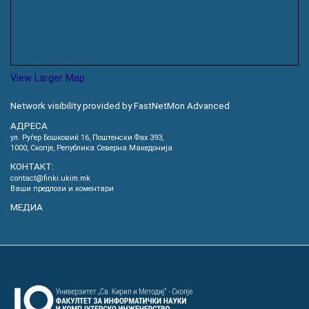
View Larger Map
Network visibility provided by FastNetMon Advanced
АДРЕСА
ул. Руѓер Бошковиќ 16, Пoштенски Фах 393,
1000, Скопје, Република Северна Македонија
КОНТАКТ:
contact@finki.ukim.mk
Ваши предлози и коментари
МЕДИА