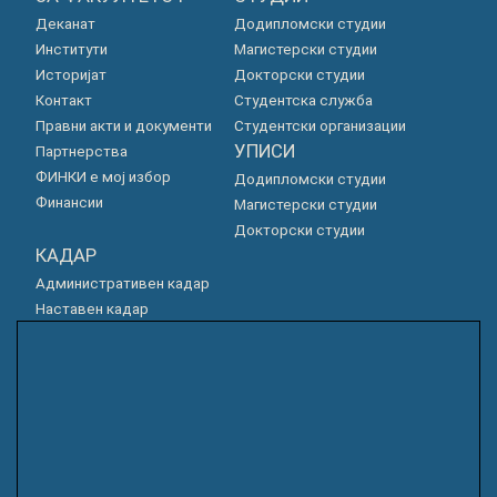
Деканат
Додипломски студии
Институти
Магистерски студии
Историјат
Докторски студии
Контакт
Студентска служба
Правни акти и документи
Студентски организации
УПИСИ
Партнерства
ФИНКИ е мој избор
Додипломски студии
Финансии
Магистерски студии
Докторски студии
КАДАР
Административен кадар
Наставен кадар