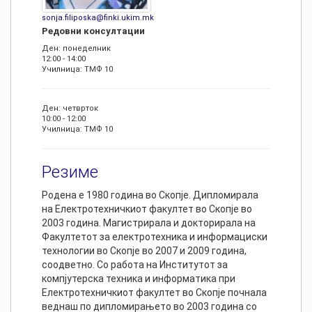
sonja.filiposka@finki.ukim.mk
Редовни консултации
Ден: понеделник
12:00 - 14:00
Училница: ТМФ 10
Ден: четврток
10:00 - 12:00
Училница: ТМФ 10
Резиме
Родена е 1980 година во Скопје. Дипломирала
на Електротехничкиот факултет во Скопје во
2003 година. Магистрирала и докторирала на
Факултетот за електротехника и информациски
технологии во Скопје во 2007 и 2009 година,
соодветно. Со работа на Институтот за
компјутерска техника и информатика при
Електротехничкиот факултет во Скопје почнала
веднаш по дипломирањето во 2003 година со