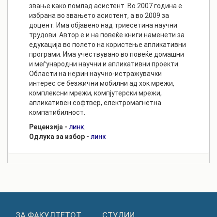
звање како помлад асистент. Во 2007 година е
избрана во звањето асистент, а во 2009 за
доцент. Има објавено над триесетина научни
трудови. Автор е и на повеќе книги наменети за
едукација во полето на користење апликативни
програми. Има учествувано во повеќе домашни
и меѓународни научни и апликативни проекти.
Области на нејзин научно-истражувачки
интерес се безжични мобилни ад хок мрежи,
комплексни мрежи, компјутерски мрежи,
апликативен софтвер, електромагнетна
компатибилност.
Рецензија -
.
ЛИНК
Одлука за избор -
ЛИНК
ЗА ФАКУЛТЕТОТ
СТУДИИ