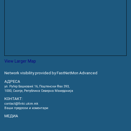
View Larger Map
Network visibility provided by FastNetMon Advanced
АДРЕСА
ул. Руѓер Бошковиќ 16, Пoштенски Фах 393,
1000, Скопје, Република Северна Македонија
КОНТАКТ:
contact@finki.ukim.mk
Ваши предлози и коментари
МЕДИА