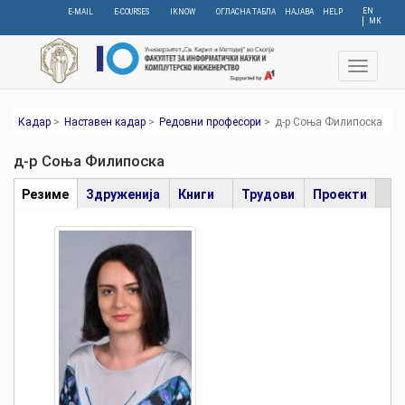
Skip
EN
E-MAIL
E-COURSES
IKNOW
ОГЛАСНА ТАБЛА
НАЈАВА
HELP
МК
to
main
content
Toggle
navigat
Кадар
>
Наставен кадар
>
Редовни професори
>
д-р Соња Филипоска
д-р Соња Филипоска
Табови
Резиме
(active
Здруженија
Книги
Трудови
Проекти
tab)