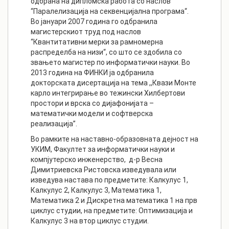
одбрана на дипломска работа со наслов
“Паралелизација на секвенцијална програма“.
Во јануари 2007 година го одбранила
магистерскиот труд под наслов
“Квантитативни мерки за рамномерна
распределба на низи“, со што се здобила со
звањето магистер по информатички науки. Во
2013 година на ФИНКИ ја одбранила
докторската дисертација на тема ,,Квази Монте
карло интегрирање во тежински Хилбертови
простори и врска со дијафонијата –
математички модели и софтверска
реализација”.
Во рамките на наставно-образовната дејност на
УКИМ, Факултет за информатички науки и
компјутерско инженерство, д-р Весна
Димитриевска Ристовска изведувала или
изведува настава по предметите: Калкулус 1,
Калкулус 2, Калкулус 3, Математика 1,
Математика 2 и Дискретна математика 1 на прв
циклус студии, на предметите: Оптимизација и
Калкулус 3 на втор циклус студии.