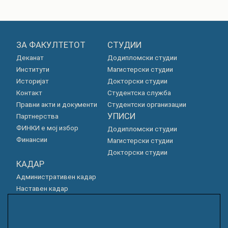
ЗА ФАКУЛТЕТОТ
СТУДИИ
Деканат
Додипломски студии
Институти
Магистерски студии
Историјат
Докторски студии
Контакт
Студентска служба
Правни акти и документи
Студентски организации
УПИСИ
Партнерства
ФИНКИ е мој избор
Додипломски студии
Финансии
Магистерски студии
Докторски студии
КАДАР
Административен кадар
Наставен кадар