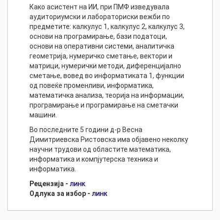
Како асистент на ИИ, при ПМФ изведувала
аудиториумски и лабораториски вежби по
предметите: калкулус 1, калкулус 2, калкулус 3,
основи на програмирање, бази податоци,
основи на оперативни системи, аналитичка
геометрија, нумеричко сметање, вектори и
матрици, нумерички методи, диференцијално
сметање, вовед во информатиката 1, функции
од повеќе променливи, информатика,
математичка анализа, теорија на информации,
програмирање и програмирање на сметачки
машини.
Во последните 5 години д-р Весна
Димитриевска Ристовска има објавено неколку
научни трудови од областите математика,
информатика и компјутерска техника и
информатика.
Рецензија -
.
ЛИНК
Одлука за избор -
ЛИНК