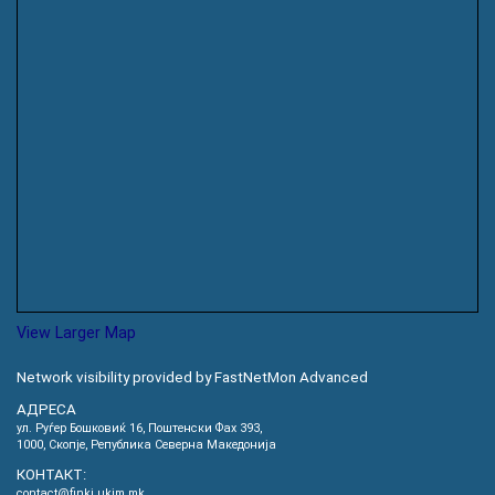
View Larger Map
Network visibility provided by FastNetMon Advanced
АДРЕСА
ул. Руѓер Бошковиќ 16, Пoштенски Фах 393,
1000, Скопје, Република Северна Македонија
КОНТАКТ:
contact@finki.ukim.mk