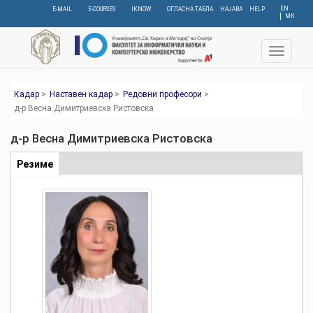
Skip
EN
E-MAIL
E-COURSES
IKNOW
ОГЛАСНА ТАБЛА
НАЈАВА
HELP
МК
to
main
content
Toggle
navigat
Кадар
>
Наставен кадар
>
Редовни професори
>
д-р Весна Димитриевска Ристовска
д-р Весна Димитриевска Ристовска
Табови
Резиме
(active
tab)