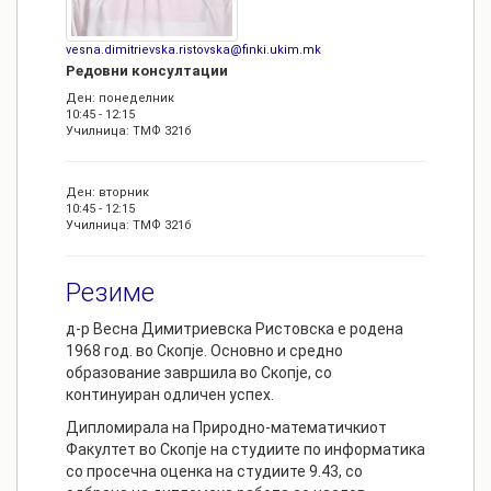
vesna.dimitrievska.ristovska@finki.ukim.mk
Редовни консултации
Ден: понеделник
10:45 - 12:15
Училница: ТМФ 321б
Ден: вторник
10:45 - 12:15
Училница: ТМФ 321б
Резиме
д-р Весна Димитриевска Ристовска е родена
1968 год. во Скопје. Основно и средно
образование завршила во Скопје, со
континуиран одличен успех.
Дипломирала на Природно-математичкиот
Факултет во Скопје на студиите по информатика
со просечна оценка на студиите 9.43, со