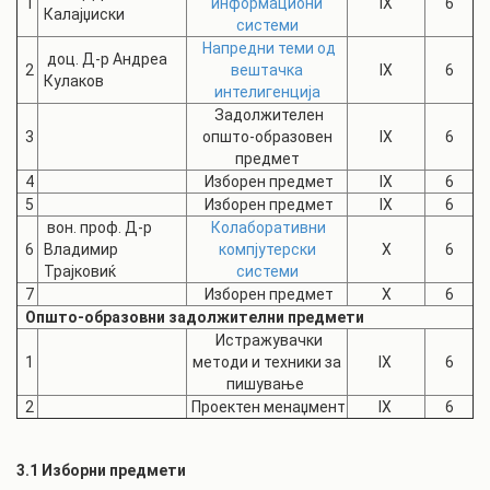
1
информациони
IX
6
Калајџиски
системи
Напредни теми од
доц. Д-р Андреа
2
вештачка
IX
6
Кулаков
интелигенција
Задолжителен
3
општо-образовен
IX
6
предмет
4
Изборен предмет
IX
6
5
Изборен предмет
IX
6
вон. проф. Д-р
Колаборативни
6
Владимир
компјутерски
X
6
Трајковиќ
системи
7
Изборен предмет
X
6
Општо-образовни задолжителни предмети
Истражувачки
1
методи и техники за
IX
6
пишување
2
Проектен менаџмент
IX
6
3.1 Изборни предмети