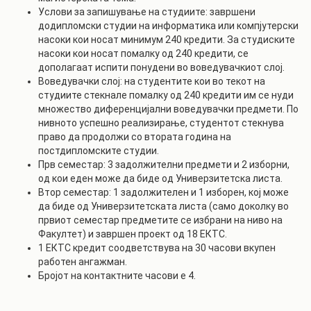
Услови за запишување на студиите: завршени
додипломски студии на информатика или компјутерски
насоки кои носат минимум 240 кредити. За студиските
насоки кои носат помалку од 240 кредити, се
дополагаат испити понудени во воведувачкиот слој.
Воведувачки слој: на студентите кои во текот на
студиите стекнале помалку од 240 кредити им се нуди
множество диференцијални воведувачки предмети. По
нивното успешно реализирање, студентот стекнува
право да продолжи со втората година на
постдипломските студии.
Прв семестар: 3 задолжителни предмети и 2 изборни,
од кои еден може да биде од Универзитетска листа.
Втор семестар: 1 задолжителен и 1 изборен, кој може
да биде од Универзитетската листа (само доколку во
првиот семестар предметите се избрани на ниво на
Факултет) и завршен проект од 18 ЕКТС.
1 ЕКТС кредит соодветствува на 30 часови вкупен
работен ангажман.
Бројот на контактните часови е 4.