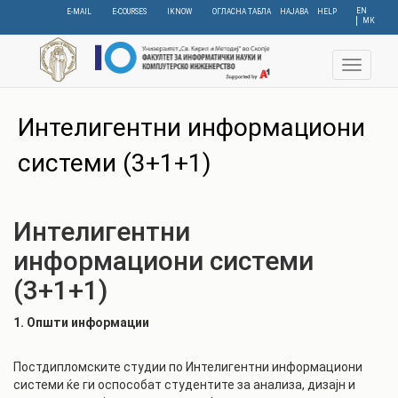
Skip
EN
E-MAIL
E-COURSES
IKNOW
ОГЛАСНА ТАБЛА
НАЈАВА
HELP
МК
to
main
content
Toggle
navigat
Интелигентни информациони
системи (3+1+1)
Интелигентни
информациони системи
(3+1+1)
1. Oпшти информации
Постдипломските студии по Интелигентни информациони
системи ќе ги оспособат студентите за анализа, дизајн и