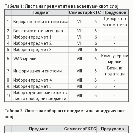
Табела 1: Листа на предметите на воведувачкиот слој
Предмет
Семестар
ЕКТС
Предуслов
Дискретна
1
Веројатности и статистика
VII
6
математика
2
Вештачка интелигенција
VII
6
-
3
Изборен предмет 1
VII
6
-
4
Изборен предмет 2
VII
6
-
5
Изборен предмет 3
VII
6
-
Компјутерски
6
WAN мрежи
VIII
6
мрежи
Бази на
7
Информациони системи
VIII
6
податоци
8
Изборен предмет 4
VIII
6
-
9
Изборен предмет 5
VIII
6
-
Избор од универзитетската
10
VIII
6
-
листа слободни предмети
Табела 2: Листа на изборните предмети за воведувачкиот
слој
Предмет
Семестар
ЕКТС
Предуслов