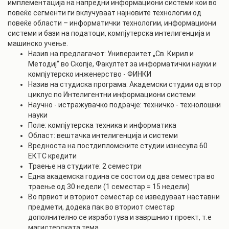
имплементација на напредни информациони системи кои во
повеќе сегменти ги вклучуваат најновите технологии од
повеќе области – информатички технологии, информациони
системи и бази на податоци, компјутерска интелигенција и
машинско учење.
Назив на предлагачот: Универзитет „Св. Кирил и
Методиј“ во Скопје, Факултет за информатички науки и
компјутерско инженерство - ФИНКИ
Назив на студиска програма: Академски студии од втор
циклус по Интелигентни информациони системи
Научно - истражувачко подрачје: техничко - технолошки
науки
Поле: компјутерска техника и информатика
Област: вештачка интелигенција и системи
Вредноста на постдипломските студии изнесува 60
ЕКТС кредити
Траење на студиите: 2 семестри
Една академска година се состои од два семестра во
траење од 30 недели (1 семестар = 15 недели)
Во првиот и вториот семестар се изведуваат наставни
предмети, додека пак во вториот сместар
дополнително се изработува и завршниот проект, т.е
магистерската тема.