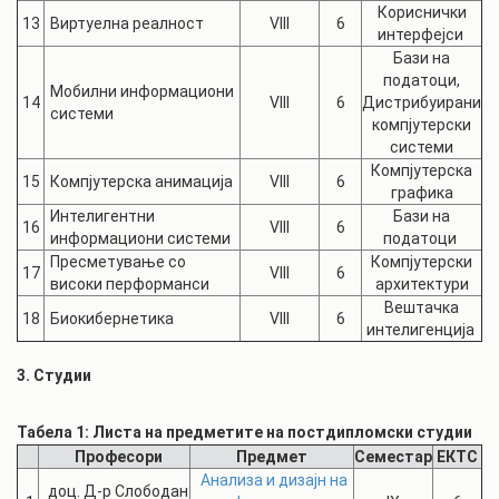
Кориснички
13
Виртуелна реалност
VIII
6
интерфејси
Бази на
податоци,
Мобилни информациони
14
VIII
6
Дистрибуирани
системи
компјутерски
системи
Компјутерска
15
Компјутерска анимација
VIII
6
графика
Интелигентни
Бази на
16
VIII
6
информациони системи
податоци
Пресметување со
Компјутерски
17
VIII
6
високи перформанси
архитектури
Вештачка
18
Биокибернетика
VIII
6
интелигенција
3. Студии
Табела 1: Листа на предметите на постдипломски студии
Професори
Предмет
Семестар
ЕКТС
Анализа и дизајн на
доц. Д-р Слободан