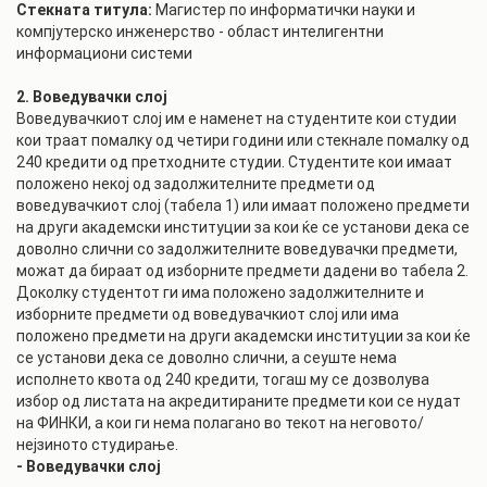
Стекната титула:
Магистер по информатички науки и
компјутерско инженерство - област интелигентни
информациони системи
2. Воведувачки слој
Воведувачкиот слој им е наменет на студентите кои студии
кои траат помалку од четири години или стекнале помалку од
240 кредити од претходните студии. Студентите кои имаат
положено некој од задолжителните предмети од
воведувачкиот слој (табела 1) или имаат положено предмети
на други академски институции за кои ќе се установи дека се
доволно слични со задолжителните воведувачки предмети,
можат да бираат од изборните предмети дадени во табела 2.
Доколку студентот ги има положено задолжителните и
изборните предмети од воведувачкиот слој или има
положено предмети на други академски институции за кои ќе
се установи дека се доволно слични, а сеуште нема
исполнето квота од 240 кредити, тогаш му се дозволува
избор од листата на акредитираните предмети кои се нудат
на ФИНКИ, а кои ги нема полагано во текот на неговото/
нејзиното студирање.
- Воведувачки слој