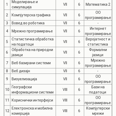
Моделирање и
1
VII
6
Математика 2
симулација
ОО
2
Компјутерска графика
VII
6
програмирање
3
Вовед во роботика
VII
6
-
Интернет
4
Мрежно програмирање
VII
6
програмирање
Статистичка обработка
Веројатност и
5
VII
6
на податоци
статистика
Обработка на природни
Формални
6
VII
6
јазици
јазици
Мрежно
7
Веб базирани системи
VII
6
програмирање
8
Веб дизајн
VII
6
-
ОО
9
Визуелизација
VII
6
програмирање
Географски
Бази на
10
VIII
6
информациони системи
податоци
ОО
11
Кориснички интерфејси
VIII
6
програмирање
Електронска и мобилна
Компјутерски
12
VIII
6
комерција
мрежи