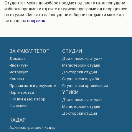
Студентот може да избере предмет од листата на понудени
изборни предмети од сите студиски програми од втор циклус
на студии. Листата на понудени изборни предмети може да
се најде на
овој линк
.
ЗА ФАКУЛТЕТОТ
СТУДИИ
Деканат
Додипломски студии
Институти
Магистерски студии
Историјат
Докторски студии
Контакт
Студентска служба
Правни акти и документи
Студентски организации
УПИСИ
Партнерства
ФИНКИ е мој избор
Додипломски студии
Финансии
Магистерски студии
Докторски студии
КАДАР
Административен кадар