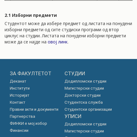
2.1 Изборни предмети
Студентот може да избере предмет од листата на понудени
изборни предмети од сите студиски програми од втор
циклус на студии. Листата на понудени изборни предмети
може да се најде на
овој линк
.
ЗА ФАКУЛТЕТОТ
СТУДИИ
Деканат
Додипломски студии
Институти
Магистерски студии
Историјат
Докторски студии
Контакт
Студентска служба
Правни акти и документи
Студентски организации
УПИСИ
Партнерства
ФИНКИ е мој избор
Додипломски студии
Финансии
Магистерски студии