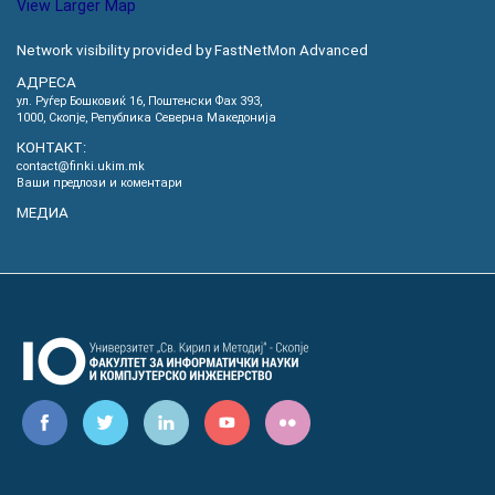
View Larger Map
Network visibility provided by FastNetMon Advanced
АДРЕСА
ул. Руѓер Бошковиќ 16, Пoштенски Фах 393,
1000, Скопје, Република Северна Македонија
КОНТАКТ:
contact@finki.ukim.mk
Ваши предлози и коментари
МЕДИА