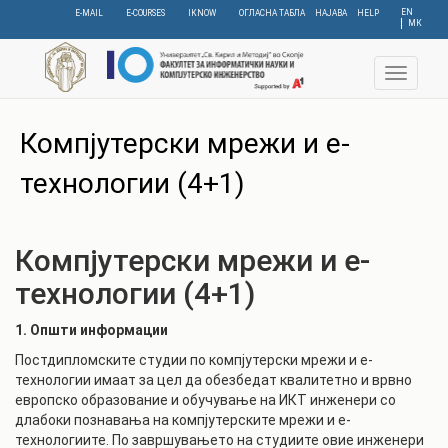
Skip
EN
E-MAIL
E-COURSES
IKNOW
ОГЛАСНА ТАБЛА
НАЈАВА
HELP
МК
to
main
content
Toggle
navigat
C
Компјутерски мрежи и е-
технологии (4+1)
Компјутерски мрежи и е-
технологии (4+1)
1. Општи информации
Постдипломските студии по компјутерски мрежи и е-
технологии имаат за цел да обезбедат квалитетно и врвно
европско образование и обучување на ИКТ инженери со
длабоки познавања на компјутерските мрежи и е-
технологиите. По завршувањето на студиите овие инженери