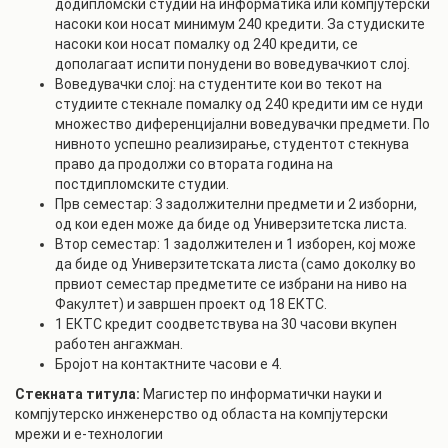
додипломски студии на информатика или компјутерски
насоки кои носат минимум 240 кредити. За студиските
насоки кои носат помалку од 240 кредити, се
дополагаат испити понудени во воведувачкиот слој.
Воведувачки слој: на студентите кои во текот на
студиите стекнале помалку од 240 кредити им се нуди
множество диференцијални воведувачки предмети. По
нивното успешно реализирање, студентот стекнува
право да продолжи со втората година на
постдипломските студии.
Прв семестар: 3 задолжителни предмети и 2 изборни,
од кои еден може да биде од Универзитетска листа.
Втор семестар: 1 задолжителен и 1 изборен, кој може
да биде од Универзитетската листа (само доколку во
првиот семестар предметите се избрани на ниво на
Факултет) и завршен проект од 18 ЕКТС.
1 ЕКТС кредит соодветствува на 30 часови вкупен
работен ангажман.
Бројот на контактните часови е 4.
Стекната титула:
Магистер по информатички науки и
компјутерско инженерство од областа на компјутерски
мрежи и е-технологии