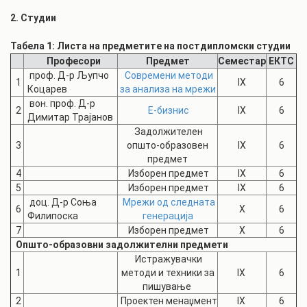
2. Студии
Табела 1: Листа на предметите на постдипломски студии
Професори
Предмет
Семестар
ЕКТС
проф. Д-р Љупчо
Современи методи
1
IX
6
Коцарев
за анализа на мрежи
вон. проф. Д-р
2
Е-бизнис
IX
6
Димитар Трајанов
Задолжителен
3
општо-образовен
IX
6
предмет
4
Изборен предмет
IX
6
5
Изборен предмет
IX
6
доц. Д-р Соња
Мрежи од следната
6
X
6
Филипоска
генерација
7
Изборен предмет
X
6
Општо-образовни задолжителни предмети
Истражувачки
1
методи и техники за
IX
6
пишување
2
Проектен менаџмент
IX
6