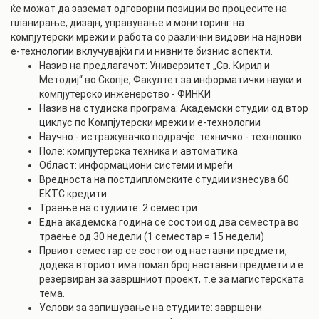
ќе можат да заземат одговорни позиции во процесите на
планирање, дизајн, управување и мониторинг на
компјутерски мрежи и работа со различни видови на најнови
е-технологии вклучувајќи ги и нивните бизнис аспекти.
Назив на предлагачот: Универзитет „Св. Кирил и
Методиј“ во Скопје, Факултет за информатички науки и
компјутерско инженерство - ФИНКИ
Назив на студиска програма: Академски студии од втор
циклус по Компјутерски мрежи и е-технологии
Научно - истражувачко подрачје: техничко - технлошко
Поле: компјутерска техника и автоматика
Област: информациони системи и мреѓи
Вредноста на постдипломските студии изнесува 60
ЕКТС кредити
Траење на студиите: 2 семестри
Една академска година се состои од два семестра во
траење од 30 недели (1 семестар = 15 недели)
Првиот семестар се состои од наставни предмети,
додека вториот има помал број наставни предмети и е
резервиран за завршниот проект, т.е за магистерската
тема.
Услови за запишување на студиите: завршени