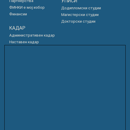
УПИСИ
Партнерства
ФИНКИ е мој избор
Додипломски студии
Финансии
Магистерски студии
Докторски студии
КАДАР
Административен кадар
Наставен кадар