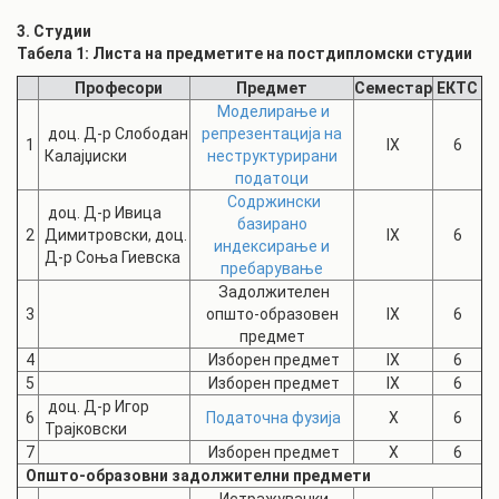
3. Студии
Табела 1: Листа на предметите на постдипломски студии
Професори
Предмет
Семестар
ЕКТС
Моделирање и
доц. Д-р Слободан
репрезентација на
1
IX
6
Калајџиски
неструктурирани
податоци
Содржински
доц. Д-р Ивица
базирано
2
Димитровски, доц.
IX
6
индексирање и
Д-р Соња Гиевска
пребарување
Задолжителен
3
општо-образовен
IX
6
предмет
4
Изборен предмет
IX
6
5
Изборен предмет
IX
6
доц. Д-р Игор
6
Податочна фузија
X
6
Трајковски
7
Изборен предмет
X
6
Општо-образовни задолжителни предмети