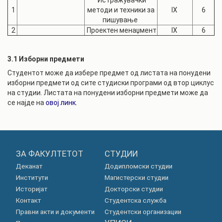
Истражувачки
1
методи и техники за
IX
6
пишување
2
Проектен менаџмент
IX
6
3.1 Изборни предмети
Студентот може да избере предмет од листата на понудени
изборни предмети од сите студиски програми од втор циклус
на студии. Листата на понудени изборни предмети може да
се најде на
овој линк
.
ЗА ФАКУЛТЕТОТ
СТУДИИ
Деканат
Додипломски студии
Институти
Магистерски студии
Историјат
Докторски студии
Контакт
Студентска служба
Правни акти и документи
Студентски организации