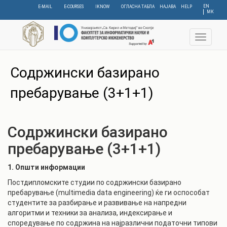
Skip
EN
E-MAIL
E-COURSES
IKNOW
ОГЛАСНА ТАБЛА
НАЈАВА
HELP
МК
to
main
content
Toggle
navigat
Содржински базирано
пребарување (3+1+1)
Содржински базирано
пребарување (3+1+1)
1. Општи информации
Постдипломските студии по содржински базирано
пребарување (multimedia data engineering) ќе ги оспособат
студентите за разбирање и развивање на напредни
алгоритми и техники за анализа, индексирање и
споредување по содржина на најразлични податочни типови