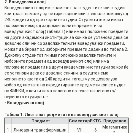
2. Воведувачки слој
Воведувачкиот слој им е наменет на студентите кои студии
кои траат помалку од четири години или стекнале помалку од
240 кредити од претходните студии. Студентите кои имаат
положено некој од задолжителните предмети од
воведувачкиот слој (табела 1) или имаат положено предмети
на други академски институции за кои ќе се установи дека се
доволно слични со задолжителните воведувачки предмети,
можат да бираат од изборните предмети дадени во табела 2.
Доколку студентот ги има положено задолжителните и
изборните предмети од воведувачкиот слој или има
положено предмети на други академски институции за кои ќе
се установи дека се доволно слични, а сеуште нема
исполнето квота од 240 кредити, тогаш му се дозволува
избор од листата на акредитираните предмети кои се нудат
на ФИНКИ, а кои ги нема полагано во текот на неговото/
нејзиното студирање.
- Воведувачки слој
Табела 1: Листа на предметите на воведувачкиот слој
Предмет
Семестар
ЕКТС
Предуслов
Математика
1
Линеарни трансформации
VII
6