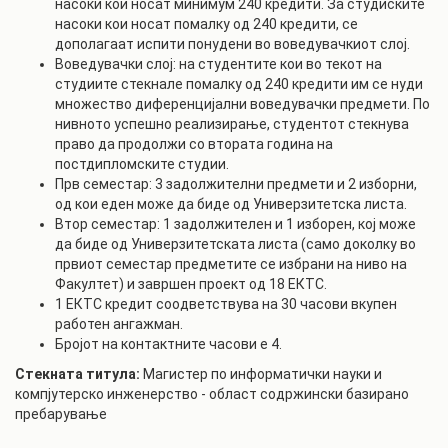
насоки кои носат минимум 240 кредити. За студиските
насоки кои носат помалку од 240 кредити, се
дополагаат испити понудени во воведувачкиот слој.
Воведувачки слој: на студентите кои во текот на
студиите стекнале помалку од 240 кредити им се нуди
множество диференцијални воведувачки предмети. По
нивното успешно реализирање, студентот стекнува
право да продолжи со втората година на
постдипломските студии.
Прв семестар: 3 задолжителни предмети и 2 изборни,
од кои еден може да биде од Универзитетска листа.
Втор семестар: 1 задолжителен и 1 изборен, кој може
да биде од Универзитетската листа (само доколку во
првиот семестар предметите се избрани на ниво на
Факултет) и завршен проект од 18 ЕКТС.
1 ЕКТС кредит соодветствува на 30 часови вкупен
работен ангажман.
Бројот на контактните часови е 4.
Стекната титула:
Магистер по информатички науки и
компјутерско инженерство - област содржински базирано
пребарување