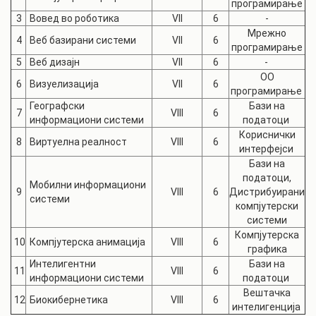
програмирање
3
Вовед во роботика
VII
6
-
Мрежно
4
Веб базирани системи
VII
6
програмирање
5
Веб дизајн
VII
6
-
ОО
6
Визуелизација
VII
6
програмирање
Географски
Бази на
7
VIII
6
информациони системи
податоци
Кориснички
8
Виртуелна реалност
VIII
6
интерфејси
Бази на
податоци,
Мобилни информациони
9
VIII
6
Дистрибуирани
системи
компјутерски
системи
Компјутерска
10
Компјутерска анимација
VIII
6
графика
Интелигентни
Бази на
11
VIII
6
информациони системи
податоци
Вештачка
12
Биокибернетика
VIII
6
интелигенција