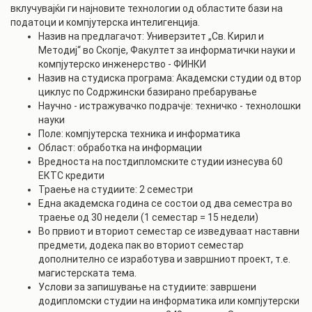
вклучувајќи ги најновите технологии од областите бази на
податоци и компјутерска интелигенција.
Назив на предлагачот: Универзитет „Св. Кирил и
Методиј“ во Скопје, Факултет за информатички науки и
компјутерско инженерство - ФИНКИ
Назив на студиска програма: Академски студии од втор
циклус по Содржински базирано пребарување
Научно - истражувачко подрачје: техничко - технолошки
науки
Поле: компјутерска техника и информатика
Област: обработка на информации
Вредноста на постдипломските студии изнесува 60
ЕКТС кредити
Траење на студиите: 2 семестри
Една академска година се состои од два семестра во
траење од 30 недели (1 семестар = 15 недели)
Во првиот и вториот семестар се изведуваат наставни
предмети, додека пак во вториот семестар
дополнително се изработува и завршниот проект, т.е.
магистерската тема.
Услови за запишување на студиите: завршени
додипломски студии на информатика или компјутерски