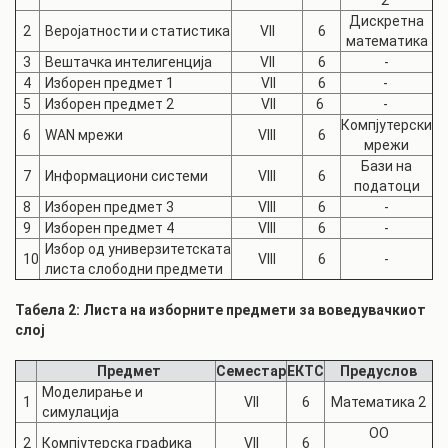
2
Дискретна
2
Веројатности и статистика
VII
6
математика
3
Вештачка интелигенција
VII
6
-
4
Изборен предмет 1
VII
6
-
5
Изборен предмет 2
VII
6
-
Компјутерски
6
WAN мрежи
VIII
6
мрежи
Бази на
7
Информациони системи
VIII
6
податоци
8
Изборен предмет 3
VIII
6
-
9
Изборен предмет 4
VIII
6
-
Избор од универзитетската
10
VIII
6
-
листа слободни предмети
Табела 2: Листа на изборните предмети за воведувачкиот
слој
Предмет
Семестар
ЕКТС
Предуслов
Моделирање и
1
VII
6
Математика 2
симулација
ОО
2
Компјутерска графика
VII
6