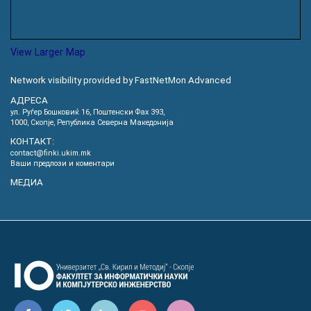
View Larger Map
Network visibility provided by FastNetMon Advanced
АДРЕСА
ул. Руѓер Бошковиќ 16, Пoштенски Фах 393,
1000, Скопје, Република Северна Македонија
КОНТАКТ:
contact@finki.ukim.mk
Ваши предлози и коментари
МЕДИА