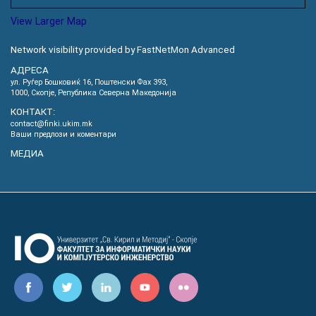
View Larger Map
Network visibility provided by FastNetMon Advanced
АДРЕСА
ул. Руѓер Бошковиќ 16, Пoштенски Фах 393,
1000, Скопје, Република Северна Македонија
КОНТАКТ:
contact@finki.ukim.mk
Ваши предлози и коментари
МЕДИА