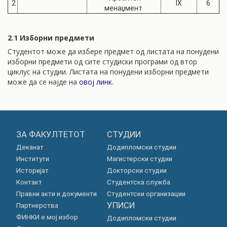
2
IX
6
менаџмент
2.1 Изборни предмети
Студентот може да избере предмет од листата на понудени
изборни предмети од сите студиски програми од втор
циклус на студии. Листата на понудени изборни предмети
може да се најде на
овој линк
.
ЗА ФАКУЛТЕТОТ
СТУДИИ
Деканат
Додипломски студии
Институти
Магистерски студии
Историјат
Докторски студии
Контакт
Студентска служба
Правни акти и документи
Студентски организации
УПИСИ
Партнерства
ФИНКИ е мој избор
Додипломски студии