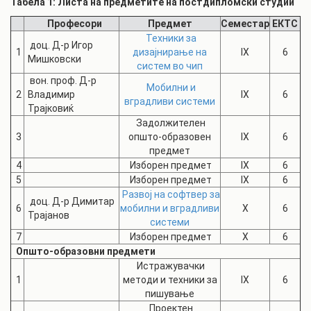
Табела 1: Листа на предметите на постдипломски студии
Професори
Предмет
Семестар
ЕКТС
Техники за
доц. Д-р Игор
1
дизајнирање на
IX
6
Мишковски
систем во чип
вон. проф. Д-р
Мобилни и
2
Владимир
IX
6
вградливи системи
Трајковиќ
Задолжителен
3
општо-образовен
IX
6
предмет
4
Изборен предмет
IX
6
5
Изборен предмет
IX
6
Развој на софтвер за
доц. Д-р Димитар
6
мобилни и вградливи
X
6
Трајанов
системи
7
Изборен предмет
X
6
Општо-образовни предмети
Истражувачки
1
методи и техники за
IX
6
пишување
Проектен