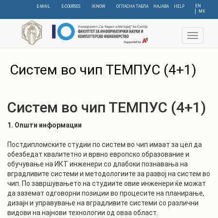
Skip
EN
E-MAIL
E-COURSES
IKNOW
ОГЛАСНА ТАБЛА
НАЈАВА
HELP
МК
to
main
content
Toggle
navigat
C
Систем во чип ТЕМПУС (4+1)
Систем во чип ТЕМПУС (4+1)
1. Општи информации
Постдипломските студии по систем во чип имаат за цел да
обезбедат квалитетно и врвно европско образование и
обучување на ИКТ инженери со длабоки познавања на
вградливите системи и методологиите за развој на систем во
чип. По завршувањето на студиите овие инженери ќе можат
да заземат одговорни позиции во процесите на планирање,
дизајн и управување на вградливите системи со различни
видови на најнови технологии од оваа област.