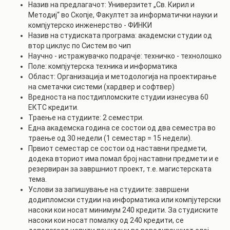
Назив на предлагачот: Универзитет „Св. Кирил и
Методиј“ во Скопје, Факултет за информатички науки и
компјутерско инженерство - ФИНКИ
Назив на студиската програма: академски студии од
втор циклус по Систем во чип
Научно - истражувачко подрачје: техничко - технолошко
Поле: компјутерска техника и информатика
Област: Организација и методологија на проектирање
на сметачки системи (хардвер и софтвер)
Вредноста на постдипломските студии изнесува 60
ЕКТС кредити.
Траење на студиите: 2 семестри.
Една академска година се состои од два семестра во
траење од 30 недели (1 семестар = 15 недели).
Првиот семестар се состои од наставни предмети,
додека вториот има помал број наставни предмети и е
резервиран за завршниот проект, т.е. магистерската
тема.
Услови за запишување на студиите: завршени
додипломски студии на информатика или компјутерски
насоки кои носат минимум 240 кредити. За студиските
насоки кои носат помалку од 240 кредити, се