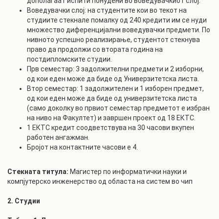
дополагаат испити понудени во воведувачкиот слој.
Воведувачки слој: на студентите кои во текот на
студиите стекнале помалку од 240 кредити им се нуди
множество диференцијални воведувачки предмети. По
нивното успешно реализирање, студентот стекнува
право да продолжи со втората година на
постдипломските студии.
Прв семестар: 3 задолжителни предмети и 2 изборни,
од кои еден може да биде од Универзитетска листа.
Втор семестар: 1 задолжителен и 1 изборен предмет,
од кои еден може да биде од универзитетска листа
(само доколку во првиот семестар предметот е избран
на ниво на Факултет) и завршен проект од 18 ЕКТС.
1 ЕКТС кредит соодветствува на 30 часови вкупен
работен ангажман.
Бројот на контактните часови е 4.
Стекната титула:
Магистер по информатички науки и
компјутерско инженерство од областа на систем во чип
2. Студии