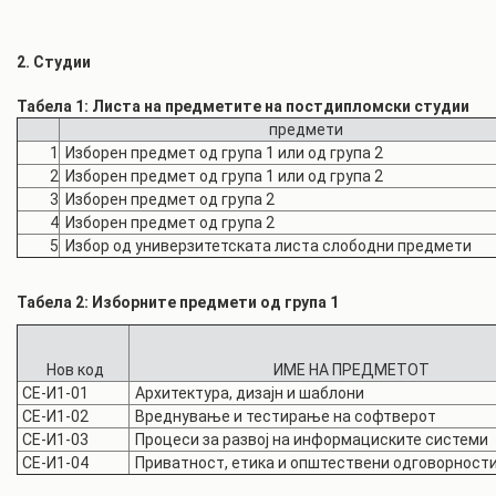
2. Студии
Табела 1: Листа на предметите на постдипломски студии
предмети
1
Изборен предмет од група 1 или од група 2
2
Изборен предмет од група 1 или од група 2
3
Изборен предмет од група 2
4
Изборен предмет од група 2
5
Избор од универзитетската листа слободни предмети
Табела 2: Изборните предмети од група 1
Нов код
ИМЕ НА ПРЕДМЕТОТ
СЕ-И1-01
Архитектура, дизајн и шаблони
СЕ-И1-02
Вреднување и тестирање на софтверот
СЕ-И1-03
Процеси за развој на информациските системи
СЕ-И1-04
Приватност, етика и општествени одговорност