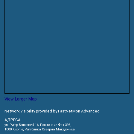
View Larger Map
Network visibility provided by FastNetMon Advanced
АДРЕСА
ул. Руѓер Бошковиќ 16, Пoштенски Фах 393,
1000, Скопје, Република Северна Македонија