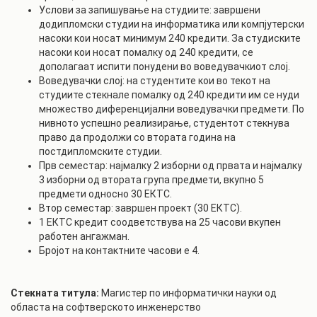
Услови за запишување на студиите: завршени
додипломски студии на информатика или компјутерски
насоки кои носат минимум 240 кредити. За студиските
насоки кои носат помалку од 240 кредити, се
дополагаат испити понудени во воведувачкиот слој.
Воведувачки слој: на студентите кои во текот на
студиите стекнале помалку од 240 кредити им се нуди
множество диференцијални воведувачки предмети. По
нивното успешно реализирање, студентот стекнува
право да продолжи со втората година на
постдипломските студии.
Прв семестар: најмалку 2 изборни од првата и најмалку
3 изборни од втората група предмети, вкупно 5
предмети односно 30 ЕКТС.
Втор семестар: завршен проект (30 ЕКТС).
1 ЕКТС кредит соодветствува на 25 часови вкупен
работен ангажман.
Бројот на контактните часови е 4.
Стекната титула:
Магистер по информатички науки од
областа на софтверското инженерство