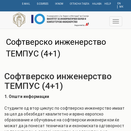
Skip
EN
E-MAIL
E-COURSES
IKNOW
ОГЛАСНА ТАБЛА
НАЈАВА
HELP
МК
to
main
content
Toggle
navigat
Софтверско инженерство
ТЕМПУС (4+1)
Софтверско инженерство
ТЕМПУС (4+1)
1. Општи информации
Студиите од втор циклус по софтверско инженерство имаат
за цел да обезбедат квалитетно и врвно европско
образование и обучување на софтверски инженери кои ќе
можат да ја понесат техничката и економската одговорност