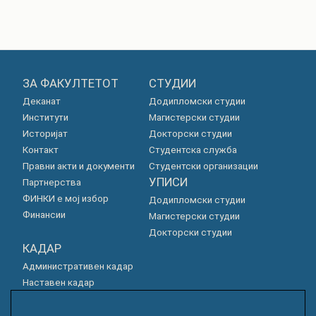
ЗА ФАКУЛТЕТОТ
СТУДИИ
Деканат
Додипломски студии
Институти
Магистерски студии
Историјат
Докторски студии
Контакт
Студентска служба
Правни акти и документи
Студентски организации
УПИСИ
Партнерства
ФИНКИ е мој избор
Додипломски студии
Финансии
Магистерски студии
Докторски студии
КАДАР
Административен кадар
Наставен кадар