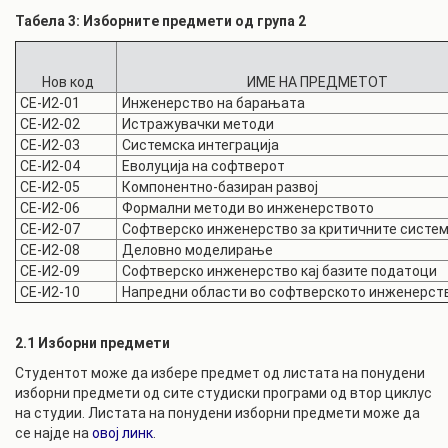
Табела 3: Изборните предмети од група 2
Нов код
ИМЕ НА ПРЕДМЕТОТ
СЕ-И2-01
Инженерство на барањата
СЕ-И2-02
Истражувачки методи
СЕ-И2-03
Системска интеграција
СЕ-И2-04
Еволуција на софтверот
СЕ-И2-05
Компонентно-базиран развој
СЕ-И2-06
Формални методи во инженерството
СЕ-И2-07
Софтверско инженерство за критичните систе
СЕ-И2-08
Деловно моделирање
СЕ-И2-09
Софтверско инженерство кај базите податоци
СЕ-И2-10
Напредни области во софтверското инженерст
2.1 Изборни предмети
Студентот може да избере предмет од листата на понудени
изборни предмети од сите студиски програми од втор циклус
на студии. Листата на понудени изборни предмети може да
се најде на
овој линк
.