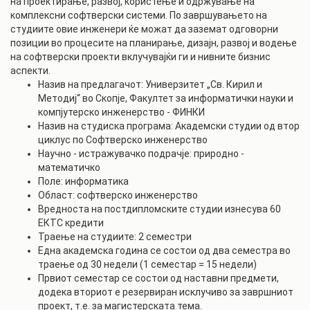
на проектирање, развој, користење и одржување на
комплексни софтверски системи. По завршувањето на
студиите овие инженери ќе можат да заземат одговорни
позиции во процесите на планирање, дизајн, развој и водење
на софтверски проекти вклучувајќи ги и нивните бизнис
аспекти.
Назив на предлагачот: Универзитет „Св. Кирил и
Методиј“ во Скопје, Факултет за информатички науки и
компјутерско инженерство - ФИНКИ
Назив на студиска програма: Академски студии од втор
циклус по Софтверско инженерство
Научно - истражувачко подрачје: природно -
математичко
Поле: информатика
Област: софтверско инженерство
Вредноста на постдипломските студии изнесува 60
ЕКТС кредити
Траење на студиите: 2 семестри
Една академска година се состои од два семестра во
траење од 30 недели (1 семестар = 15 недели)
Првиот семестар се состои од наставни предмети,
додека вториот е резервиран исклучиво за завршниот
проект, т.е. за магистерската тема.