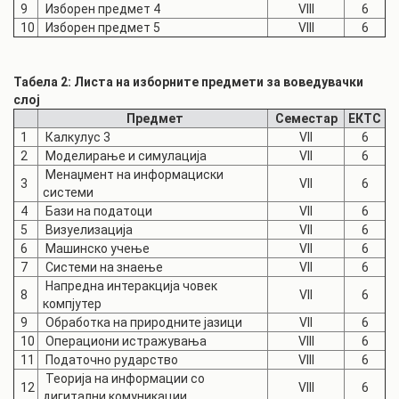
9
Изборен предмет 4
VIII
6
10
Изборен предмет 5
VIII
6
Табела 2: Листа на изборните предмети за воведувачки
слој
Предмет
Семестар
ЕКТС
1
Калкулус 3
VII
6
2
Моделирање и симулација
VII
6
Менаџмент на информациски
3
VII
6
системи
4
Бази на податоци
VII
6
5
Визуелизација
VII
6
6
Машинско учење
VII
6
7
Системи на знаење
VII
6
Напредна интеракција човек
8
VII
6
компјутер
9
Обработка на природните јазици
VII
6
10
Операциони истражувања
VIII
6
11
Податочно рударство
VIII
6
Теорија на информации со
12
VIII
6
дигитални комуникации