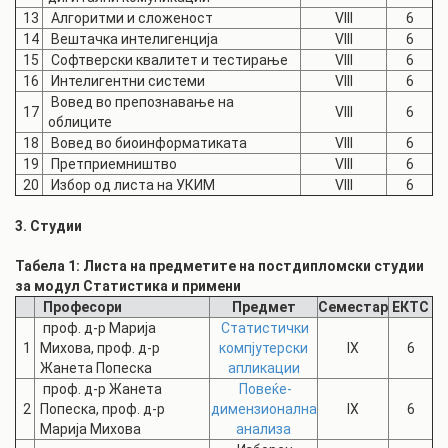
13
Алгоритми и сложеност
VIII
6
14
Вештачка интелигенција
VIII
6
15
Софтверски квалитет и тестирање
VIII
6
16
Интелигентни системи
VIII
6
Вовед во препознавање на
17
VIII
6
облиците
18
Вовед во биоинформатиката
VIII
6
19
Претприемништво
VIII
6
20
Избор од листа на УКИМ
VIII
6
3. Студии
Табела 1: Листа на предметите на постдипломски студии
за модул Статистика и примени
Професори
Предмет
Семестар
ЕКТС
проф. д-р Марија
Статистички
1
Михова, проф. д-р
компјутерски
IX
6
Жанета Попеска
апликации
проф. д-р Жанета
Повеќе-
2
Попеска, проф. д-р
димензионална
IX
6
Марија Михова
анализа