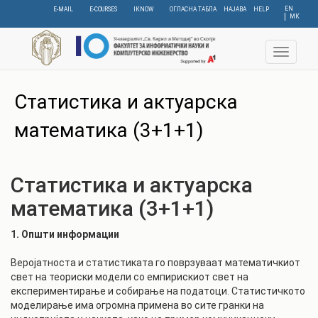
Skip
EN
E-MAIL
E-COURSES
IKNOW
ОГЛАСНА ТАБЛА
НАЈАВА
HELP
МК
to
main
content
Toggle
navigat
C
Статистика и актуарска
математика (3+1+1)
Статистика и актуарска
математика (3+1+1)
1. Општи информации
Веројатноста и статистиката го поврзуваат математичкиот
свет на теориски модели со емпирискиот свет на
експериментирање и собирање на податоци. Статистичкото
моделирање има огромна примена во сите гранки на