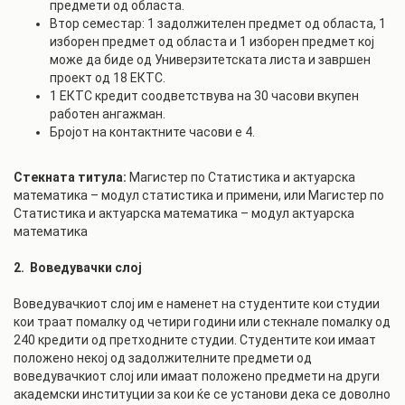
предмети од областа.
Втор семестар: 1 задолжителен предмет од областа, 1
изборен предмет од областа и 1 изборен предмет кој
може да биде од Универзитетската листа и завршен
проект од 18 ЕКТС.
1 ЕКТС кредит соодветствува на 30 часови вкупен
работен ангажман.
Бројот на контактните часови е 4.
Стекната титула:
Магистер по Статистика и актуарска
математика – модул статистика и примени, или Магистер по
Статистика и актуарска математика – модул актуарска
математика
2. Воведувачки слој
Воведувачкиот слој им е наменет на студентите кои студии
кои траат помалку од четири години или стекнале помалку од
240 кредити од претходните студии. Студентите кои имаат
положено некој од задолжителните предмети од
воведувачкиот слој или имаат положено предмети на други
академски институции за кои ќе се установи дека се доволно