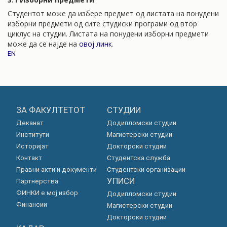
Студентот може да избере предмет од листата на понудени
изборни предмети од сите студиски програми од втор
циклус на студии. Листата на понудени изборни предмети
може да се најде на
овој линк
.
EN
ЗА ФАКУЛТЕТОТ
СТУДИИ
Деканат
Додипломски студии
Институти
Магистерски студии
Историјат
Докторски студии
Контакт
Студентска служба
Правни акти и документи
Студентски организации
УПИСИ
Партнерства
ФИНКИ е мој избор
Додипломски студии
Финансии
Магистерски студии
Докторски студии