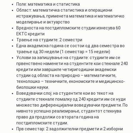
Поле: математика и статистика
Област: математичка статистика и операциони
истражувања, применета математика и математичко
моделирање и актуарство
Вредноста на постдипломските студии изнесува 60
ЕКТС кредити
Траење на студиите: 2 семестри
Една академска година се состои од два семестра во
траење од 30 недели (1 семестар = 15 недели)
Услови за запишување на студиите: студиите им се
првенствено наменети на студентите кои стекнале 240
кредити или завршиле четиригодишни академски
студии од областа на природно – математичките,
технолошко – техничките, економските и медицинско-
биолошки науки.
Воведувачки слој: на студентите кои во текот на
студиите стекнале помалку од 240 кредити им се нуди
множество диференцијални воведувачки предмети. По
нивното успешно реализирање, студентот стекнува
право да продолжи со втората година на
постдипломските студии.
Прв семестар: 2 задолжителни предмети и 2 изборни