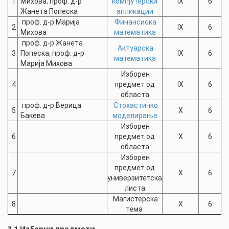
1
Михова, проф. д-р
компјутерски
IX
6
Жанета Попеска
апликации
проф. д-р Марија
Финансиска
2
IX
6
Михова
математика
проф. д-р Жанета
Актуарска
3
Попеска, проф. д-р
IX
6
математика
Марија Михова
Изборен
4
предмет од
IX
6
областа
проф. д-р Верица
Стохастичко
5
X
6
Бакева
моделирање
Изборен
6
предмет од
X
6
областа
Изборен
предмет од
7
X
6
универзитетска
листа
Магистерска
8
X
6
тема
3.1 Изборни предмети