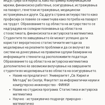
индустријата и науката, како на пример комуникациски
мрежи, финансиско работење, осигурување, истражувања
на пазарот, генетски истражување, медицински
истражувања и други. Од друга страна актиуарството како
професија се повеќе се наметнува како потреба на пазарот
на трудот. Образованието од областа на актуарството се
надградува на солидни познавања од областа на
стохастиката, финансиската и актуарската математика.
Студентите по завшувањето ќе можат успешно да ги
користат веројатносно статистичките методи за
моделирање на реалните проблеми и да се вклучат во
систем на донесување на правилни одлуки базирани на
информаците стекнати од расположивите податоци.
Образованието од областа на актуарска математика
дополнително ќе овозможи вклучување на завршените
студенти во моделирањата во областа на осигурувањето.
Назив на предлагачот: Универзитет „Св. Кирил и
Методиј“ во Скопје, Факултет за информатички науки и
компјутерско инженерство - ФИНКИ
Назив на студиска програма: Статистика и актуарска
математика
Научно - истражувачко подрачје: природно -
математичко