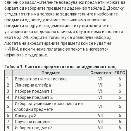
слични со задолжителните воведувачки предмети, можат да
бираат од изборните предмети дадени во табела 2. Доколку
студентот ги има положено задолжителните и изборните
предмети од воведувачкиот слој или има положено
предмети на други академски институции за кои ќе се
установи дека се доволно слични, а сеуште нема исполнето
квота од 240 кредити, тогаш му се дозволува избор од
листата на акредитираните предмети кои се нудат на
ФИНКИ, а кои ги нема полагано во текот на неговото/
нејзиното студирање.
Табела 1: Листа на предметите на воведувачкиот слој
Предмет
Семестар
ЕКТС
1
Веројатност и статистика
VII
6
2
Линеарна алгебра
VII
6
3
Изборен предмет 1
VII
6
4
Изборен предмет 2
VII
6
Избор од универзитетска листа на
5
VII
6
слободни предмети
6
Калкулус 2
VIII
6
7
Случајни процеси
VIII
6
8
Изборен предмет 3
VIII
6