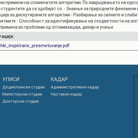
ни примени на споменатите алгоритми. По завршувањето на курсо
РАСПОРЕД НА
 студентите да се здобијат со: - Знаење за природните феномени 
ЧАСОВИ
ЛАБОРАТОРИИ
ција за дискутираните алгоритми - Разбирање за силните и слаби
ритмите - Способност за идентификување на соодветноста на ал
АКАДЕМСКИ
ИЗВЕШТАИ ЗА
КАЛЕНДАР
 примена во проблеми од оптимизација, дизајн и учење
ФАКУЛТЕТОТ
тација:
ОДБРАНИ
ПАРТНЕРСТВА
shki_inspirirano_presmetuvanje.pdf
РЕШЕНИЈА
ФИНКИ LIVE
ДИПЛОМСКИ/
ЦЕНТРИ
МАГИСТЕРСКИ
ОДБРАНИ
АЛУМНИ
УПИСИ
КАДАР
Додипломски студии
Административен кадар
Магистерски студии
Наставен кадар
Докторски студии