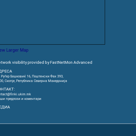
iew Larger Map
twork visibility provided by FastNetMon Advanced
ДРЕСА
. Руѓер Бошковиќ 16, Пoштенски Фах 393,
00, Скопје, Република Северна Македонија
ОНТАКТ:
ntact@finki.ukim.mk
ши предлози и коментари
ЕДИА