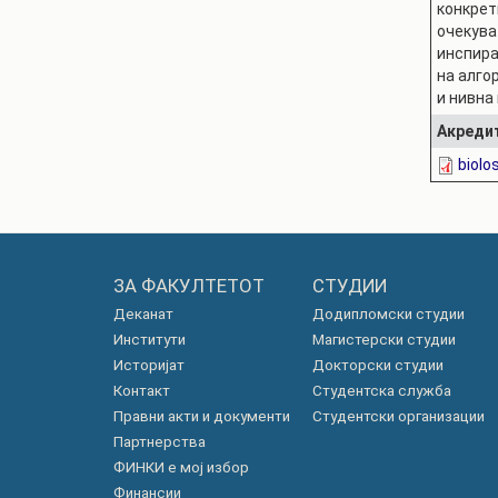
конкрет
очекува
инспира
на алго
и нивна
Акреди
biolo
ЗА ФАКУЛТЕТОТ
СТУДИИ
Деканат
Додипломски студии
Институти
Магистерски студии
Историјат
Докторски студии
Контакт
Студентска служба
Правни акти и документи
Студентски организации
Партнерства
ФИНКИ е мој избор
Финансии