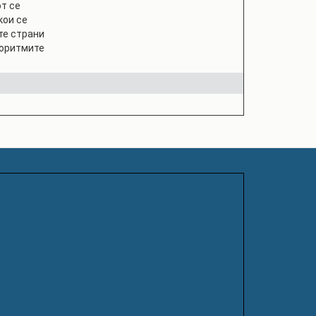
т се
кои се
те страни
горитмите