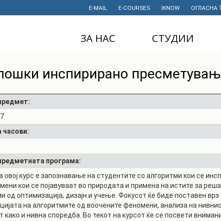
E-MAIL
E-COURSES
IKNOW
ОГЛАСНА 
ЗА НАС
СТУДИИ
ДЕКАНАТ
ДОДИПЛОМСКИ
лошки инспирирано пресметувањ
СТУДИИ
ИНСТИТУТИ
МАГИСТЕРСКИ
СТУДИИ
ПРАВНИ АКТИ
 предмет:
И ДОКУМЕНТИ
07
ДОКТОРСКИ
СТУДИИ
ПРОЕКТИ
 часови:
ПРОФЕСИОНАЛНИ
НАУЧНА
И СТРУЧНИ ОБУКИ
ДЕЈНОСТ
 предметната програма:
СТУДЕНТСКА
ФИНАНСИИ
а овој курс е запознавање на студентите со алгоритми кои се инс
СЛУЖБА
мени кои се појавуваат во природата и примена на истите за реш
ИСТОРИЈАТ
и од оптимизација, дизајн и учење. Фокусот ќе биде поставен врз
СТУДЕНТСКИ
цијата на алгоритмите од воочените феномени, анализа на нивни
ОРГАНИЗАЦИИ
ФИНКИ Е МОЈ
т како и нивна споредба. Во текот на курсот ќе се посвети вниман
ИЗБОР