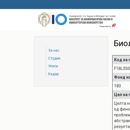
Skip
to
main
content
Био
За нас
Студии
Код на
Уписи
F18L3S
Кадар
Фонд на
180
Цел на
Целта н
од фено
проблем
абстрак
резулта