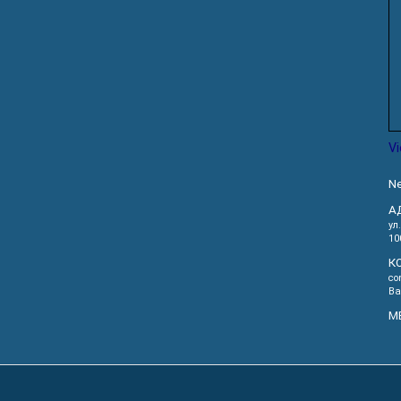
V
Ne
А
ул
10
К
co
Ва
М