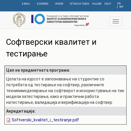
Skip
EN
E-MAIL
E-COURSES
IKNOW
ОГЛАСНА ТАБЛА
НАЈАВА
HELP
МК
to
main
content
Toggle
navigat
Софтверски квалитет и
тестирање
Цел на предметната програма:
Целата на курсот е запознавање на студентие со
потребата од тестирање на софтвер, различните
техникимоделирање на софтверот и искористување на тие
модели затестирање, како и практични работа
натестирање, валидација и верификација на софтвер
Акредитација:
Softverski_kvalitet_i_testiranje.pdf