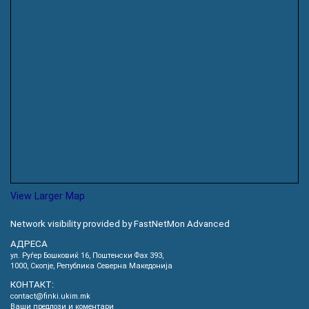
View Larger Map
Network visibility provided by FastNetMon Advanced
АДРЕСА
ул. Руѓер Бошковиќ 16, Пoштенски Фах 393,
1000, Скопје, Република Северна Македонија
КОНТАКТ:
contact@finki.ukim.mk
Ваши предлози и коментари