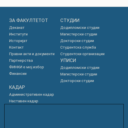
ЗА ФАКУЛТЕТОТ
СТУДИИ
Деканат
Додипломски студии
Институти
Магистерски студии
Историјат
Докторски студии
Контакт
Студентска служба
Правни акти и документи
Студентски организации
УПИСИ
Партнерства
ФИНКИ е мој избор
Додипломски студии
Финансии
Магистерски студии
Докторски студии
КАДАР
Административен кадар
Наставен кадар