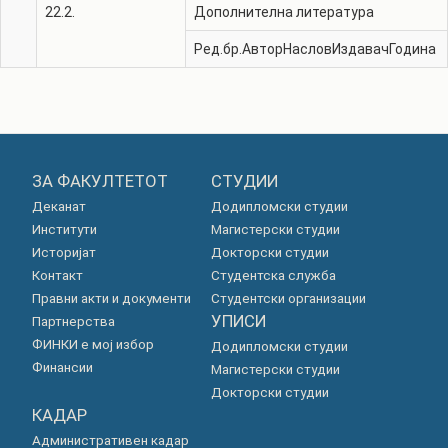
22.2.
Дополнителна литература
Ред.бр.
Автор
Наслов
Издавач
Година
ЗА ФАКУЛТЕТОТ
СТУДИИ
Деканат
Додипломски студии
Институти
Магистерски студии
Историјат
Докторски студии
Контакт
Студентска служба
Правни акти и документи
Студентски организации
УПИСИ
Партнерства
ФИНКИ е мој избор
Додипломски студии
Финансии
Магистерски студии
Докторски студии
КАДАР
Административен кадар