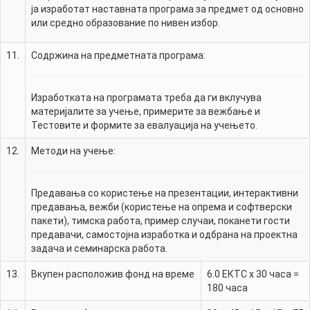
ја изработат наставната програма за предмет од основно
или средно образование по нивен избор.
11.
Содржина на предметната програма:
Изработката на програмата треба да ги вклучува
материјалите за учење, примерите за вежбање и
Тестовите и формите за евалуација на учењето.
12.
Методи на учење:
Предавања со користење на презентации, интерактивни
предавања, вежби (користење на опрема и софтверски
пакети), тимска работа, пример случаи, поканети гости
предавачи, самостојна изработка и одбрана на проектна
задача и семинарска работа.
13.
Вкупен расположив фонд на време
6.0
ЕКТС x 30 часа =
180
часа