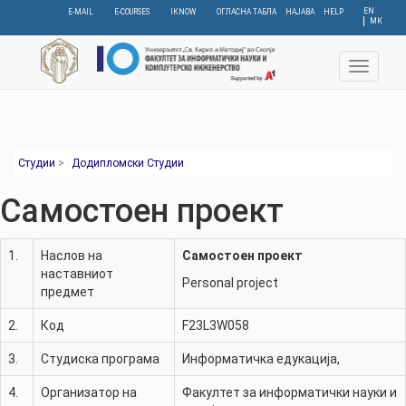
Skip
EN
E-MAIL
E-COURSES
IKNOW
ОГЛАСНА ТАБЛА
НАЈАВА
HELP
МК
to
main
content
Toggle
navigat
Студии
>
Додипломски Студии
Самостоен проект
1.
Наслов на
Самостоен проект
наставниот
Personal project
предмет
2.
Код
F23L3W058
3.
Студиска програма
Информатичка едукација
,
4.
Организатор на
Факултет за информатички науки и