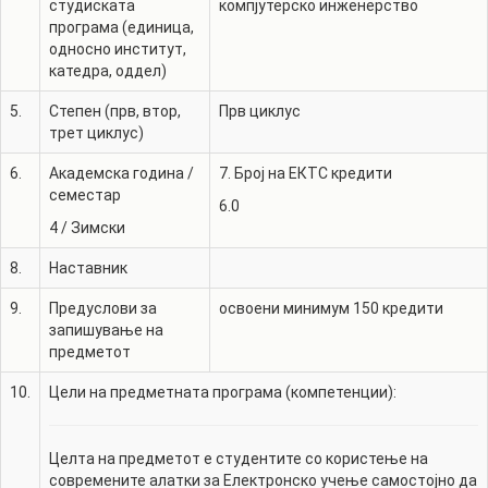
студиската
компјутерско инженерство
програма (единица,
односно институт,
катедра, оддел)
5.
Степен (прв, втор,
Прв циклус
трет циклус)
6.
Академска година /
7. Број на ЕКТС кредити
семестар
6.0
4
/
Зимски
8.
Наставник
9.
Предуслови за
освоени минимум 150 кредити
запишување на
предметот
10.
Цели на предметната програма (компетенции):
Целта на предметот е студентите со користење на
современите алатки за Електронско учење самостојно да