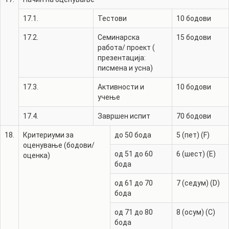
17.1.
Тестови
10
бодови
17.2.
Семинарска
15
бодови
работа/ проект (
презентација:
писмена и усна)
17.3.
Активности и
10
бодови
учење
17.4.
Завршен испит
70
бодови
18.
Критериуми за
до 50 бода
5 (пет) (F)
оценување (бодови/
од 51 до 60
6 (шест) (E)
оценка)
бода
од 61 до 70
7 (седум) (D)
бода
од 71 до 80
8 (осум) (C)
бода