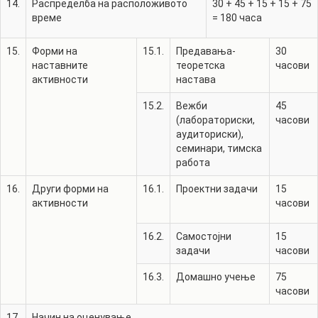
14.
Распределба на расположивото
30
+
45
+
15
+
15
+
75
време
=
180
часа
15.
Форми на
15.1.
Предавања-
30
наставните
теоретска
часови
активности
настава
15.2.
Вежби
45
(лабораториски,
часови
аудиториски),
семинари, тимска
работа
16.
Други форми на
16.1.
Проектни задачи
15
активности
часови
16.2.
Самостојни
15
задачи
часови
16.3.
Домашно учење
75
часови
17.
Начин на оценување