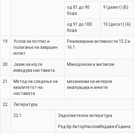
од 81 до 90
9 (девет) (B)
бода
од 91 до 100
10 (десет) (A)
бода
19.
Услов за потпис и
Реализирани активности 15.2 и
полагање на завршен
16.1
испит
20.
Јазик на кој се
Македонски и англиски
изведува наставата
21.
Метод на следење на
механизам на интерна
квалитетот на
евалуација и анкети
наставата
22.
Литература
22.1.
Задолжителна литература
Ред.бр.
Автор
Наслов
Издавач
Година