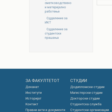
сметководствено
и материјално
работење
Одделение за
ИКТ
Одделение за
студентски
прашања
ЗА ФАКУЛТЕТОТ
СТУДИИ
Деканат
Додипломски студии
Институти
Магистерски студии
Историјат
Докторски студии
Контакт
Студентска служба
Правни акти и документи
Студентски организации