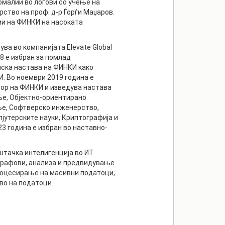
малии во логови со учење на
ство на проф. д-р Ѓорѓи Маџаров.
ии на ФИНКИ на насоката
ва во компанијата Elevate Global
8 е избран за помлад
ска настава на ФИНКИ како
. Во ноември 2019 година е
ор на ФИНКИ и изведува настава
е, Објектно-ориентирано
е, Софтверско инженерство,
јутерските науки, Криптографија и
3 година е избран во наставно-
штачка интелигенција во ИТ
графови, анализа и предвидување
роцесирање на масивни податоци,
во на податоци.