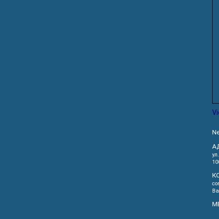
V
Ne
А
ул
10
К
co
Ва
М