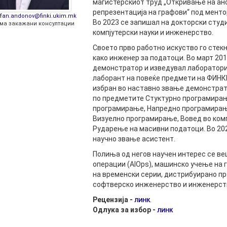
магистерскиот труд „Откривање на ано
РАСПОРЕД НА
репрезентација на графови“ под ментор
ЧАСОВИ
efan.andonov@finki.ukim.mk
ЛАБОРАТОРИИ
Во 2023 се запишал на докторски студ
ма закажани консултации
компјутерски науки и инженерство.
АКАДЕМСКИ
ИЗВЕШТАИ ЗА
КАЛЕНДАР
ФАКУЛТЕТОТ
Своето прво работно искуство го стекну
како инженер за податоци. Во март 201
ОДБРАНИ
ПАРТНЕРСТВА
демонстратор и изведувал лаборатори
лаборант на повеќе предмети на ФИНКИ
РЕШЕНИЈА
ФИНКИ LIVE
избран во наставно звање демонстрат
по предметите Стуктурно програмирањ
ДИПЛОМСКИ/
ЦЕНТРИ
програмирање, Напредно програмирањ
МАГИСТЕРСКИ
Визуелно програмирање, Вовед во комп
ОДБРАНИ
АЛУМНИ
Рударење на масивни податоци. Во 202
научно звање асистент.
Полиња од негов научен интерес се ве
операции (AIOps), машинско учење на 
на временски серии, дистрибуирано п
софтверско инженерство и инженерст
Рецензија -
.
ЛИНК
Одлука за избор -
ЛИНК