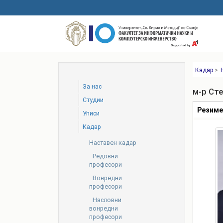
Skip
to
main
content
Кадар
>
За нас
м-р Ст
Студии
Табови
Резим
Уписи
Кадар
Наставен кадар
Редовни
професори
Вонредни
професори
Насловни
вонредни
професори