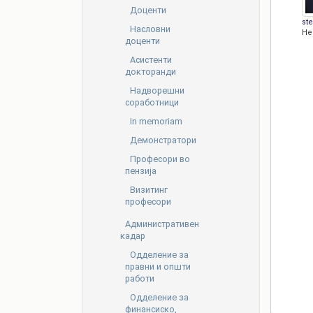
Доценти
st
Насловни
Не
доценти
Асистенти
докторанди
Надворешни
соработници
In memoriam
Демонстратори
Професори во
пензија
Визитинг
професори
Административен
кадар
Oдделение за
правни и општи
работи
Одделение за
финансиско,