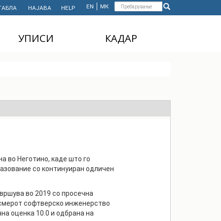
Форма
EN
МК
ТАБЛА
НАЈАВА
HELP
Пребарување
за
УПИСИ
КАДАР
пребарување
ДОДИПЛОМСКИ
НАСТАВЕН КАДАР
СТУДИИ
АДМИНИСТРАТИВЕН
МАГИСТЕРСКИ
КАДАР
СТУДИИ
ДОКТОРСКИ СТУДИИ
MASTER'S STUDIES
FOR INTERNATIONAL
STUDENTS
а во Неготино, каде што го
разование со континуиран одличен
вршува во 2019 со просечна
а смерот софтверско инженерство
на оценка 10.0 и одбрана на