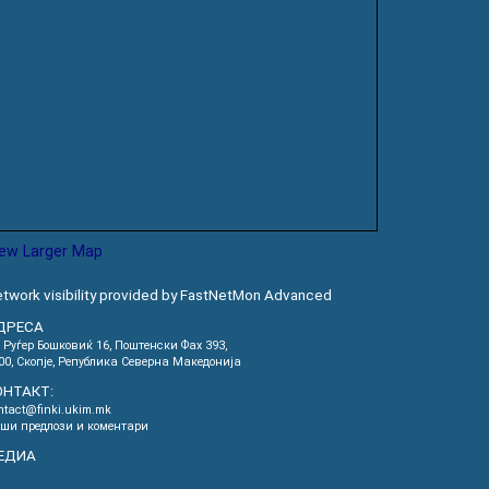
iew Larger Map
twork visibility provided by FastNetMon Advanced
ДРЕСА
. Руѓер Бошковиќ 16, Пoштенски Фах 393,
00, Скопје, Република Северна Македонија
ОНТАКТ:
ntact@finki.ukim.mk
ши предлози и коментари
ЕДИА