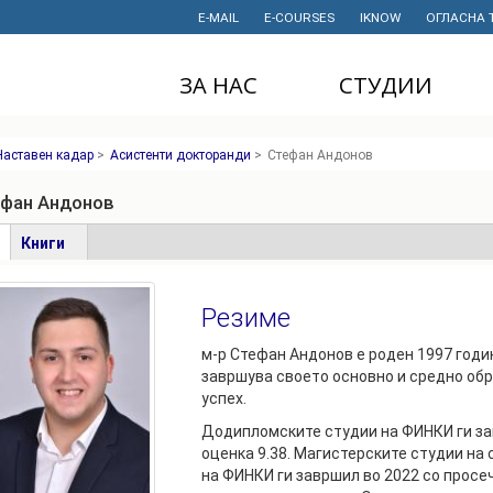
E-MAIL
E-COURSES
IKNOW
ОГЛАСНА 
ЗА НАС
СТУДИИ
ДЕКАНАТ
ДОДИПЛОМСКИ
Наставен кадар
>
Асистенти докторанди
>
Стефан Андонов
СТУДИИ
ИНСТИТУТИ
МАГИСТЕРСКИ
ефан Андонов
СТУДИИ
ПРАВНИ АКТИ
И ДОКУМЕНТИ
е
(active
Книги
ДОКТОРСКИ
tab)
СТУДИИ
ПРОЕКТИ
Резиме
ПРОФЕСИОНАЛНИ
НАУЧНА
И СТРУЧНИ ОБУКИ
ДЕЈНОСТ
м-р Стефан Андонов е роден 1997 годин
завршува своето основно и средно об
СТУДЕНТСКА
ФИНАНСИИ
успех.
СЛУЖБА
ИСТОРИЈАТ
Додипломските студии на ФИНКИ ги за
СТУДЕНТСКИ
оценка 9.38. Магистерските студии н
ОРГАНИЗАЦИИ
ФИНКИ Е МОЈ
на ФИНКИ ги завршил во 2022 со просеч
ИЗБОР