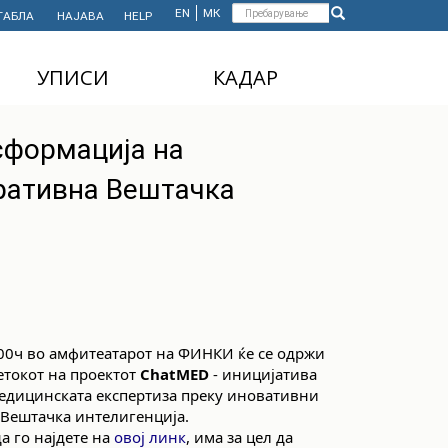
Форма
EN
МК
ТАБЛА
НАЈАВА
HELP
Пребарување
за
УПИСИ
КАДАР
пребарување
ДОДИПЛОМСКИ
НАСТАВЕН КАДАР
сформација на
СТУДИИ
АДМИНИСТРАТИВЕН
ративна Вештачка
МАГИСТЕРСКИ
КАДАР
СТУДИИ
ДОКТОРСКИ СТУДИИ
MASTER'S STUDIES
FOR INTERNATIONAL
STUDENTS
1:00ч во амфитеатарот на ФИНКИ ќе се одржи
четокот на проектот
ChatMED
- иницијатива
едицинската експертиза преку иновативни
 Вештачка интелигенција.
а го најдете на
овој линк
, има за цел да