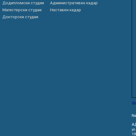
Додипломски студии
Административен кадар
Магистерски студии
Наставен кадар
Докторски студии
V
Ne
А
ул
10