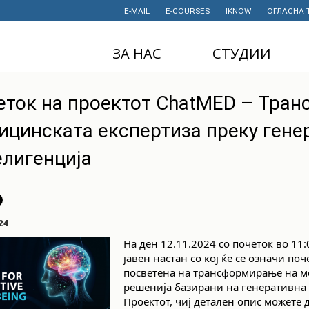
E-MAIL
E-COURSES
IKNOW
ОГЛАСНА 
ЗА НАС
СТУДИИ
ДЕКАНАТ
ДОДИПЛОМСКИ
еток на проектот ChatMED – Тран
СТУДИИ
ИНСТИТУТИ
ицинската експертиза преку гене
МАГИСТЕРСКИ
СТУДИИ
ПРАВНИ АКТИ
И ДОКУМЕНТИ
елигенција
ДОКТОРСКИ
СТУДИИ
ПРОЕКТИ
ПРОФЕСИОНАЛНИ
НАУЧНА
И СТРУЧНИ ОБУКИ
ДЕЈНОСТ
24
СТУДЕНТСКА
ФИНАНСИИ
На ден 12.11.2024 со почеток во 1
СЛУЖБА
јавен настан со кој ќе се означи по
ИСТОРИЈАТ
посветена на трансформирање на м
СТУДЕНТСКИ
решенија базирани на генеративна
ОРГАНИЗАЦИИ
ФИНКИ Е МОЈ
Проектот, чиј деталeн опис можете д
ИЗБОР