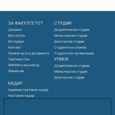
ЗА ФАКУЛТЕТОТ
СТУДИИ
Деканат
Додипломски студии
Институти
Магистерски студии
Историјат
Докторски студии
Контакт
Студентска служба
Правни акти и документи
Студентски организации
УПИСИ
Партнерства
ФИНКИ е мој избор
Додипломски студии
Финансии
Магистерски студии
Докторски студии
КАДАР
Административен кадар
Наставен кадар