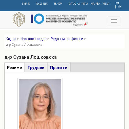
Skip
EN
E-MAIL
E-COURSES
IKNOW
ОГЛАСНА ТАБЛА
НАЈАВА
HELP
МК
to
main
content
Toggle
navigat
Кадар
>
Наставен кадар
>
Редовни професори
>
д-р Сузана Лошковска
д-р Сузана Лошковска
Табови
Резиме
(active
Трудови
Проекти
tab)