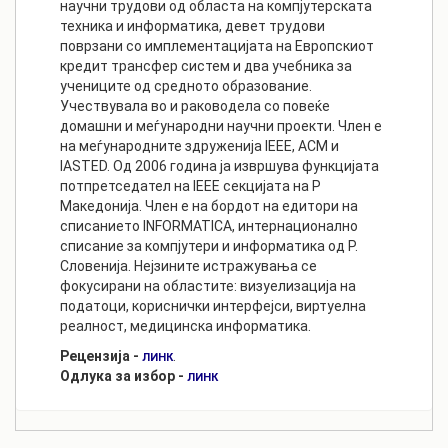
научни трудови од областа на компјутерската
техника и информатика, девет трудови
поврзани со имплементацијата на Европскиот
кредит трансфер систем и два учебника за
учениците од средното образование.
Учествувала во и раководела со повеќе
домашни и меѓународни научни проекти. Член е
на меѓународните здруженија IEEE, ACM и
IASTED. Од 2006 година ја извршува функцијата
потпретседател на IEEE секцијата на Р
Македонија. Член е на бордот на едитори на
списанието INFORMATICA, интернационално
списание за компјутери и информатика од Р.
Словенија. Нејзините истражувања се
фокусирани на областите: визуелизација на
податоци, кориснички интерфејси, виртуелна
реалност, медицинска информатика.
Рецензија -
.
ЛИНК
Одлука за избор -
ЛИНК