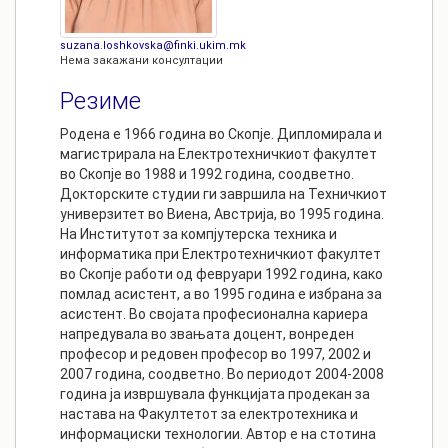
suzana.loshkovska@finki.ukim.mk
Нема закажани консултации
Резиме
Родена е 1966 година во Скопје. Дипломирала и
магистрирала на Електротехничкиот факултет
во Скопје во 1988 и 1992 година, соодветно.
Докторските студии ги завршила на Техничкиот
универзитет во Виена, Австрија, во 1995 година.
На Институтот за компјутерска техника и
информатика при Електротехничкиот факултет
во Скопје работи од февруари 1992 година, како
помлад асистент, а во 1995 година e избрана за
асистент. Во својата професионална кариера
напредувала во звањата доцент, вонреден
професор и редовен професор во 1997, 2002 и
2007 година, соодветно. Во периoдот 2004-2008
година ја извршувала функцијата продекан за
настава на Факултетот за електротехника и
информациски технологии. Автор е на стотина