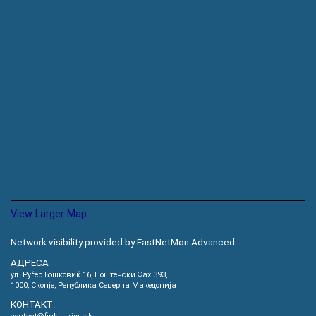
View Larger Map
Network visibility provided by FastNetMon Advanced
АДРЕСА
ул. Руѓер Бошковиќ 16, Пoштенски Фах 393,
1000, Скопје, Република Северна Македонија
КОНТАКТ: